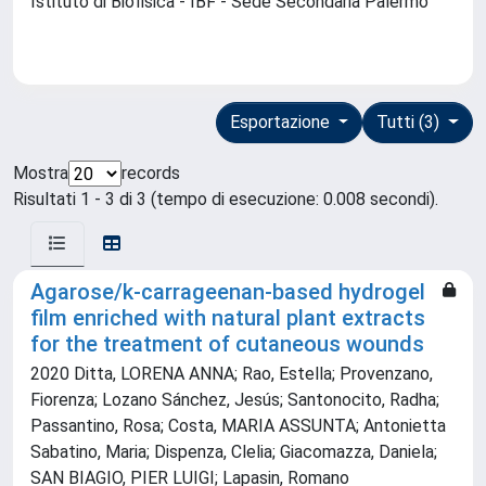
Istituto di Biofisica - IBF - Sede Secondaria Palermo
Esportazione
Tutti (3)
Mostra
records
Risultati 1 - 3 di 3 (tempo di esecuzione: 0.008 secondi).
Agarose/k-carrageenan-based hydrogel
film enriched with natural plant extracts
for the treatment of cutaneous wounds
2020 Ditta, LORENA ANNA; Rao, Estella; Provenzano,
Fiorenza; Lozano Sánchez, Jesús; Santonocito, Radha;
Passantino, Rosa; Costa, MARIA ASSUNTA; Antonietta
Sabatino, Maria; Dispenza, Clelia; Giacomazza, Daniela;
SAN BIAGIO, PIER LUIGI; Lapasin, Romano