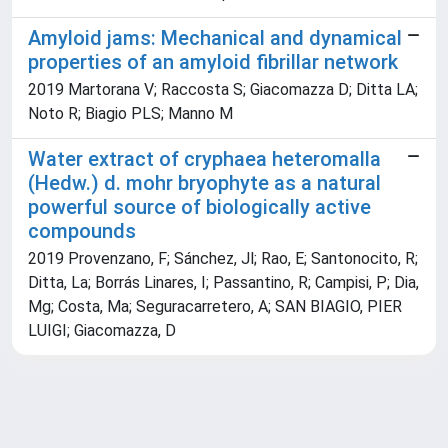
Amyloid jams: Mechanical and dynamical
properties of an amyloid fibrillar network
2019 Martorana V; Raccosta S; Giacomazza D; Ditta LA;
Noto R; Biagio PLS; Manno M
Water extract of cryphaea heteromalla
(Hedw.) d. mohr bryophyte as a natural
powerful source of biologically active
compounds
2019 Provenzano, F; Sánchez, Jl; Rao, E; Santonocito, R;
Ditta, La; Borrás Linares, I; Passantino, R; Campisi, P; Dia,
Mg; Costa, Ma; Seguracarretero, A; SAN BIAGIO, PIER
LUIGI; Giacomazza, D