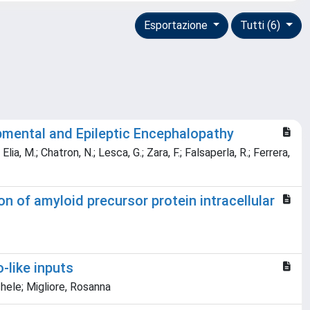
Esportazione
Tutti (6)
opmental and Epileptic Encephalopathy
; Elia, M.; Chatron, N.; Lesca, G.; Zara, F.; Falsaperla, R.; Ferrera,
n of amyloid precursor protein intracellular
-like inputs
ichele; Migliore, Rosanna