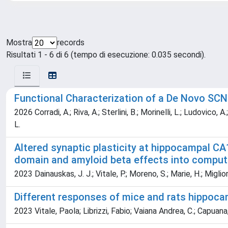
Mostra
records
Risultati 1 - 6 di 6 (tempo di esecuzione: 0.035 secondi).
Functional Characterization of a De Novo SCN
2026 Corradi, A.; Riva, A.; Sterlini, B.; Morinelli, L.; Ludovico, A.
L.
Altered synaptic plasticity at hippocampal CA
domain and amyloid beta effects into comput
2023 Dainauskas, J. J.; Vitale, P.; Moreno, S.; Marie, H.; Miglio
Different responses of mice and rats hippocam
2023 Vitale, Paola; Librizzi, Fabio; Vaiana Andrea, C.; Capuana