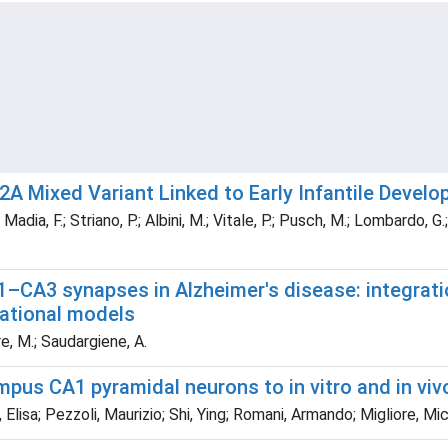
2A Mixed Variant Linked to Early Infantile Devel
; Madia, F.; Striano, P.; Albini, M.; Vitale, P.; Pusch, M.; Lombardo, G.
1–CA3 synapses in Alzheimer's disease: integratio
ational models
re, M.; Saudargiene, A.
pus CA1 pyramidal neurons to in vitro and in vivo
, Elisa; Pezzoli, Maurizio; Shi, Ying; Romani, Armando; Migliore, M