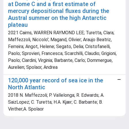
at Dome C and a first estimate of
mercury depositional fluxes during the
Austral summer on the high Antarctic
plateau
2021 Cairns, WARREN RAYMOND LEE; Turetta, Clara;
Maffezzoli, Niccolo'; Magand, Olivier; Araujo Beatriz,
Ferreira; Angot, Helene; Segato, Delia; Cristofanelli,
Paolo; Sprovieri, Francesca; Scarchilli, Claudio; Grigioni,
Paolo; Ciardini, Virginia; Barbante, Carlo; Dommergue,
Aurelien; Spolaor, Andrea
120,000 year record of sea ice in the
North Atlantic
2018 N. Maffezzoli; P. Vallelonga; R. Edwards; A.
SaizLopez; C. Turetta; H.A. Kjær; C. Barbante; B.
Vinther;A. Spolaor