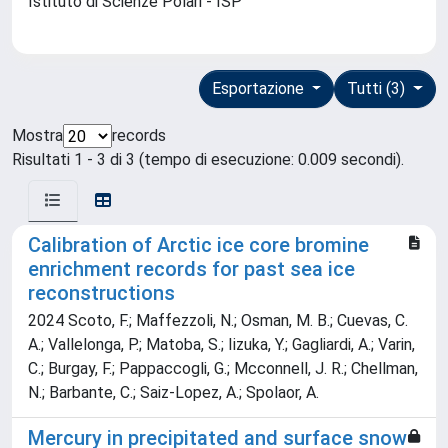
Istituto di Scienze Polari - ISP
Esportazione
Tutti (3)
Mostra
records
Risultati 1 - 3 di 3 (tempo di esecuzione: 0.009 secondi).
Calibration of Arctic ice core bromine
enrichment records for past sea ice
reconstructions
2024 Scoto, F.; Maffezzoli, N.; Osman, M. B.; Cuevas, C.
A.; Vallelonga, P.; Matoba, S.; Iizuka, Y.; Gagliardi, A.; Varin,
C.; Burgay, F.; Pappaccogli, G.; Mcconnell, J. R.; Chellman,
N.; Barbante, C.; Saiz-Lopez, A.; Spolaor, A.
Mercury in precipitated and surface snow