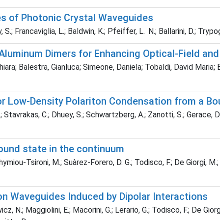
es of Photonic Crystal Waveguides
, S.; Francaviglia, L.; Baldwin, K.; Pfeiffer, L. N.; Ballarini, D.; Tr
luminum Dimers for Enhancing Optical-Field and 
iara; Balestra, Gianluca; Simeone, Daniela; Tobaldi, David Maria;
 Low-Density Polariton Condensation from a Bo
 Stavrakas, C.; Dhuey, S.; Schwartzberg, A.; Zanotti, S.; Gerace, D.; 
ound state in the continuum
hymiou-Tsironi, M.; Suàrez-Forero, D. G.; Todisco, F.; De Giorgi, M.; T
on Waveguides Induced by Dipolar Interactions
 N.; Maggiolini, E.; Macorini, G.; Lerario, G.; Todisco, F.; De Giorgi, 