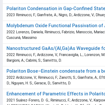
Polariton Condensation in Gap-Confined Stat
2023 Riminucci, F.; Gianfrate, A.; Nigro, D.; Ardizzone, V.; Dhuey
Molybdenum Oxide Functional Passivation of A
2022 Lorenzo, Daniela; Riminucci, Fabrizio; Manoccio, Mariach
Cuscunà, Massimo
Nanostructured GaAs/(Al,Ga)As Waveguide for
2022 Riminucci, F.; Ardizzone, V.; Francaviglia, L.; Lorenzon, M.;
Bargioni, A.; Cabrini, S.; Sanvitto, D.
Polariton Bose–Einstein condensate from a b
2022 Ardizzone, V.; Riminucci, F.; Zanotti, S.; Gianfrate, A.; Eft
D.; Nguyen, H. S.; Gerace, D.; Sanvitto, D.
Enhancement of Parametric Effects in Polarit
2021 Suárez-Forero, D. G.; Riminucci, F.; Ardizzone, V.; Karpowicz,