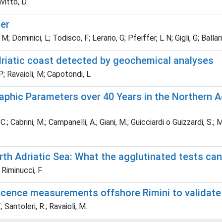
itto, D.
ser
 Dominici, L; Todisco, F; Lerario, G; Pfeiffer, L N; Gigli, G; Ballari
adriatic coast detected by geochemical analyses
 P; Ravaioli, M; Capotondi, L
hic Parameters over 40 Years in the Northern Adr
 C.; Cabrini, M.; Campanelli, A.; Giani, M.; Guicciardi o Guizzardi, S.; M
th Adriatic Sea: What the agglutinated tests can 
; Riminucci, F
scence measurements offshore Rimini to validate 
; Santoleri, R.; Ravaioli, M.