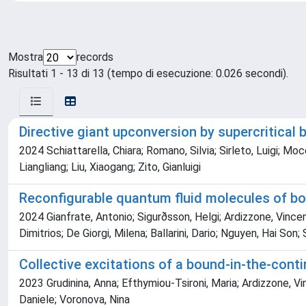
Mostra
records
Risultati 1 - 13 di 13 (tempo di esecuzione: 0.026 secondi).
Directive giant upconversion by supercritical
2024 Schiattarella, Chiara; Romano, Silvia; Sirleto, Luigi; Moc
Liangliang; Liu, Xiaogang; Zito, Gianluigi
Reconfigurable quantum fluid molecules of bo
2024 Gianfrate, Antonio; Sigurðsson, Helgi; Ardizzone, Vincen
Dimitrios; De Giorgi, Milena; Ballarini, Dario; Nguyen, Hai Son;
Collective excitations of a bound-in-the-con
2023 Grudinina, Anna; Efthymiou-Tsironi, Maria; Ardizzone, Vinc
Daniele; Voronova, Nina