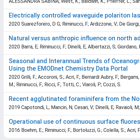
ALESSANDRA SABINA; West, K.; Baldwin, K.; Pfeiffer, L.; Sanv
Electrically controlled waveguide polariton la
2020 Suarezforero, D G; Riminucci, F; Ardizzone, V; De Giorgi, M;
Natural versus anthropic influence on north 
2020 Barra, E; Riminucci, F; Dinelli, E; Albertazzi, S; Giordano,
Seasonal and Interannual Trends of Oceanograp
Using the EMODnet Chemistry Data Portal
2020 Grilli, F.; Accoroni, S.; Acri, F.; Bernardi Aubry, F.; Bergami,
M.; Riminucci, F.; Ricci, F.; Totti, C.; Viaroli, P.; Cozzi, S.
Recent agglutinated foraminifera from the Nor
2019 Capotondi, L; Mancin, N; Cesari, V; Dinelli, E; Ravaioli, M
Operational use of continuous surface fluore
2016 Boehm, E.; Riminucci, F.; Bortoluzzi, G.; Colella, S.; Acri, F.