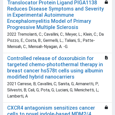
Translocator Protein Ligand PIGA1138
Reduces Disease Symptoms and Severity
in Experimental Autoimmune
Encephalomyelitis Model of Primary
Progressive Multiple Sclerosis
2022 Tremolanti, C.; Cavallini, C.; Meyer, L.; Klein, C.; Da
Pozzo, E.; Costa, B.; Germelli, L.; Taliani, S.; Patte-
Mensah, C.; Mensah-Nyagan, A. -G.
Controlled release of doxorubicin for
targeted chemo-photothermal therapy in
breast cancer hs578t cells using albumin
modified hybrid nanocarriers
2021 Carrese, B; Cavallini, C; Sanita, G; Armanetti, P;
Silvestri, B; Cali, G; Pota, G; Luciani, G; Menichetti, L;
Lamberti, A
CXCR4 antagonism sensitizes cancer
cells to novel indole-based MDM2/4