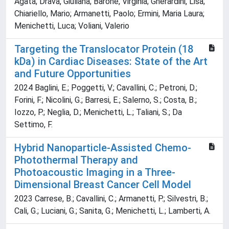
Agata; Drava, Giuliana; Barone, Virginia; Gherardini, Lisa;
Chiariello, Mario; Armanetti, Paolo; Ermini, Maria Laura;
Menichetti, Luca; Voliani, Valerio
Targeting the Translocator Protein (18
kDa) in Cardiac Diseases: State of the Art
and Future Opportunities
2024 Baglini, E.; Poggetti, V.; Cavallini, C.; Petroni, D.;
Forini, F.; Nicolini, G.; Barresi, E.; Salerno, S.; Costa, B.;
Iozzo, P.; Neglia, D.; Menichetti, L.; Taliani, S.; Da
Settimo, F.
Hybrid Nanoparticle-Assisted Chemo-
Photothermal Therapy and
Photoacoustic Imaging in a Three-
Dimensional Breast Cancer Cell Model
2023 Carrese, B.; Cavallini, C.; Armanetti, P.; Silvestri, B.;
Cali, G.; Luciani, G.; Sanita, G.; Menichetti, L.; Lamberti, A.