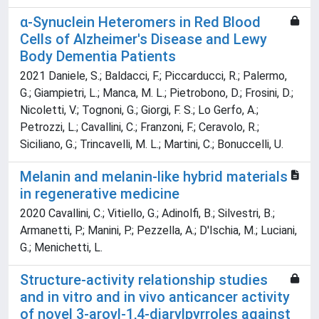
α-Synuclein Heteromers in Red Blood
Cells of Alzheimer's Disease and Lewy
Body Dementia Patients
2021 Daniele, S.; Baldacci, F.; Piccarducci, R.; Palermo,
G.; Giampietri, L.; Manca, M. L.; Pietrobono, D.; Frosini, D.;
Nicoletti, V.; Tognoni, G.; Giorgi, F. S.; Lo Gerfo, A.;
Petrozzi, L.; Cavallini, C.; Franzoni, F.; Ceravolo, R.;
Siciliano, G.; Trincavelli, M. L.; Martini, C.; Bonuccelli, U.
Melanin and melanin-like hybrid materials
in regenerative medicine
2020 Cavallini, C.; Vitiello, G.; Adinolfi, B.; Silvestri, B.;
Armanetti, P.; Manini, P.; Pezzella, A.; D'Ischia, M.; Luciani,
G.; Menichetti, L.
Structure-activity relationship studies
and in vitro and in vivo anticancer activity
of novel 3-aroyl-1,4-diarylpyrroles against