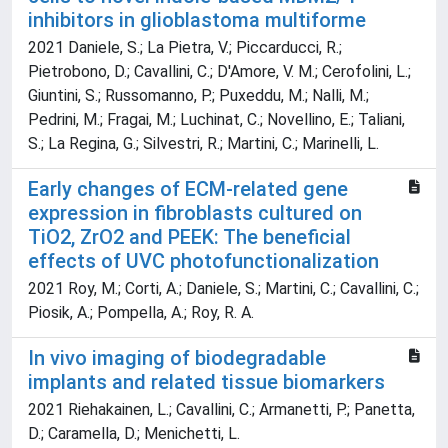
inhibitors in glioblastoma multiforme
2021 Daniele, S.; La Pietra, V.; Piccarducci, R.;
Pietrobono, D.; Cavallini, C.; D'Amore, V. M.; Cerofolini, L.;
Giuntini, S.; Russomanno, P.; Puxeddu, M.; Nalli, M.;
Pedrini, M.; Fragai, M.; Luchinat, C.; Novellino, E.; Taliani,
S.; La Regina, G.; Silvestri, R.; Martini, C.; Marinelli, L.
Early changes of ECM-related gene
expression in fibroblasts cultured on
TiO2, ZrO2 and PEEK: The beneficial
effects of UVC photofunctionalization
2021 Roy, M.; Corti, A.; Daniele, S.; Martini, C.; Cavallini, C.;
Piosik, A.; Pompella, A.; Roy, R. A.
In vivo imaging of biodegradable
implants and related tissue biomarkers
2021 Riehakainen, L.; Cavallini, C.; Armanetti, P.; Panetta,
D.; Caramella, D.; Menichetti, L.