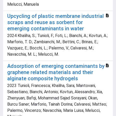
Melucci, Manuela
Upcycling of plastic membrane industrial
scraps and reuse as sorbent for
emerging contaminants in water
2024 Khaliha, S.; Tunioli, F.; Foti, L.; Bianchi, A.; Kovtun, A.;
Marforio, T. D.; Zambianchi, M.; Bettini, C.; Brinas, E.;
Vazquez, E.; Bocchi, L.; Palermo, V.; Calvaresi, M.;
Navacchia, M. L.; Melucci, M.
Adsorption of emerging contaminants by
graphene related materials and their
alginate composite hydrogels
2023 Tunioli, Francesca; Khaliha, Sara; Mantovani,
Sebastiano; Bianchi, Antonio; Kovtun, Alessandro; Xia,
Zhenyuan; Bafqi, Mohammad Sajad Sorayani; Okan,
Burcu Saner; Marforio, Tainah Dorina; Calvaresi, Matteo;
Palermo, Vincenzo; Navacchia, Maria Luisa; Melucci,