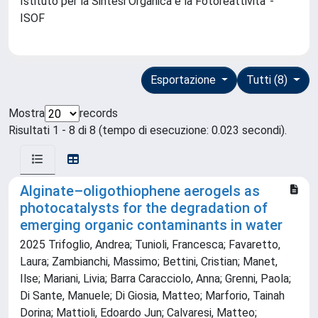
Istituto per la Sintesi Organica e la Fotoreattivita' -
ISOF
Esportazione
Tutti (8)
Mostra
records
Risultati 1 - 8 di 8 (tempo di esecuzione: 0.023 secondi).
Alginate–oligothiophene aerogels as
photocatalysts for the degradation of
emerging organic contaminants in water
2025 Trifoglio, Andrea; Tunioli, Francesca; Favaretto,
Laura; Zambianchi, Massimo; Bettini, Cristian; Manet,
Ilse; Mariani, Livia; Barra Caracciolo, Anna; Grenni, Paola;
Di Sante, Manuele; Di Giosia, Matteo; Marforio, Tainah
Dorina; Mattioli, Edoardo Jun; Calvaresi, Matteo;