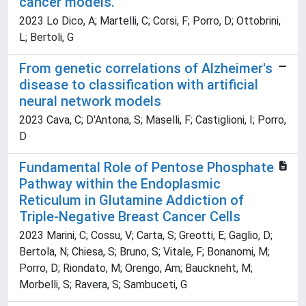
cancer models.
2023 Lo Dico, A; Martelli, C; Corsi, F; Porro, D; Ottobrini,
L; Bertoli, G
From genetic correlations of Alzheimer's
disease to classification with artificial
neural network models
2023 Cava, C; D'Antona, S; Maselli, F; Castiglioni, I; Porro,
D
Fundamental Role of Pentose Phosphate
Pathway within the Endoplasmic
Reticulum in Glutamine Addiction of
Triple-Negative Breast Cancer Cells
2023 Marini, C; Cossu, V; Carta, S; Greotti, E; Gaglio, D;
Bertola, N; Chiesa, S; Bruno, S; Vitale, F; Bonanomi, M;
Porro, D; Riondato, M; Orengo, Am; Bauckneht, M;
Morbelli, S; Ravera, S; Sambuceti, G