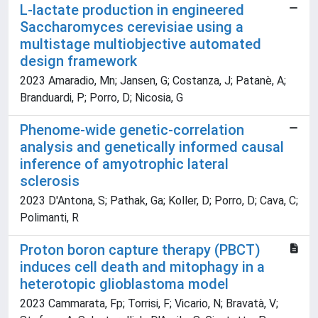
L-lactate production in engineered
Saccharomyces cerevisiae using a
multistage multiobjective automated
design framework
2023 Amaradio, Mn; Jansen, G; Costanza, J; Patanè, A;
Branduardi, P; Porro, D; Nicosia, G
Phenome-wide genetic-correlation
analysis and genetically informed causal
inference of amyotrophic lateral
sclerosis
2023 D'Antona, S; Pathak, Ga; Koller, D; Porro, D; Cava, C;
Polimanti, R
Proton boron capture therapy (PBCT)
induces cell death and mitophagy in a
heterotopic glioblastoma model
2023 Cammarata, Fp; Torrisi, F; Vicario, N; Bravatà, V;