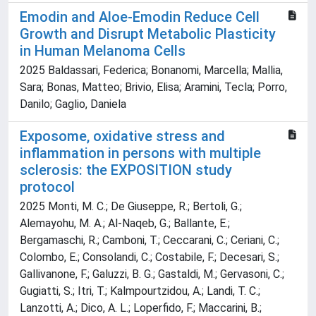
Emodin and Aloe-Emodin Reduce Cell
Growth and Disrupt Metabolic Plasticity
in Human Melanoma Cells
2025 Baldassari, Federica; Bonanomi, Marcella; Mallia,
Sara; Bonas, Matteo; Brivio, Elisa; Aramini, Tecla; Porro,
Danilo; Gaglio, Daniela
Exposome, oxidative stress and
inflammation in persons with multiple
sclerosis: the EXPOSITION study
protocol
2025 Monti, M. C.; De Giuseppe, R.; Bertoli, G.;
Alemayohu, M. A.; Al-Naqeb, G.; Ballante, E.;
Bergamaschi, R.; Camboni, T.; Ceccarani, C.; Ceriani, C.;
Colombo, E.; Consolandi, C.; Costabile, F.; Decesari, S.;
Gallivanone, F.; Galuzzi, B. G.; Gastaldi, M.; Gervasoni, C.;
Gugiatti, S.; Itri, T.; Kalmpourtzidou, A.; Landi, T. C.;
Lanzotti, A.; Dico, A. L.; Loperfido, F.; Maccarini, B.;