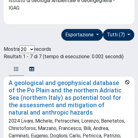
Istituto di Geologia Ambientale e Geoingegneria -
IGAG
Esportazione
Tutti (7)
Mostra
records
Risultati 1 - 7 di 7 (tempo di esecuzione: 0.002 secondi).
A geological and geophysical database
of the Po Plain and the northern Adriatic
Sea (northern Italy) as potential tool for
the assessment and mitigation of
natural and anthropic hazards
2024 Livani, Michele; Petracchini, Lorenzo; Benetatos,
Christoforos; Marzano, Francesco; Billi, Andrea;
Carminati, Eugenio; Doglioni, Carlo; Petricca, Patrizio;