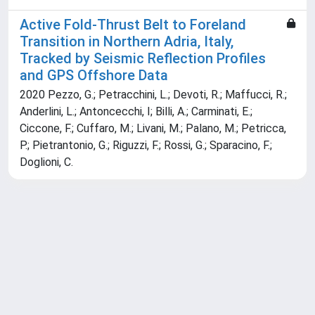
Active Fold-Thrust Belt to Foreland
Transition in Northern Adria, Italy,
Tracked by Seismic Reflection Profiles
and GPS Offshore Data
2020 Pezzo, G.; Petracchini, L.; Devoti, R.; Maffucci, R.;
Anderlini, L.; Antoncecchi, I; Billi, A.; Carminati, E.;
Ciccone, F.; Cuffaro, M.; Livani, M.; Palano, M.; Petricca,
P.; Pietrantonio, G.; Riguzzi, F.; Rossi, G.; Sparacino, F.;
Doglioni, C.
Powered by
IRIS
-
about IRIS
-
Utilizzo dei cookie
Copyright © 2026