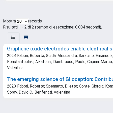
Mostra
records
Risultati 1 - 2 di 2 (tempo di esecuzione: 0.004 secondi).
Graphene oxide electrodes enable electrical st
2024 Fabbri, Roberta; Scidà, Alessandra; Saracino, Emanuela; C
Konstantoulaki, Aikaterini; Dambruoso, Paolo; Caprini, Marco
Valentina
The emerging science of Glioception: Contribut
2023 Fabbri, Roberta; Spennato, Diletta; Conte, Giorgia; Kons
Spray, David C.; Benfenati, Valentina