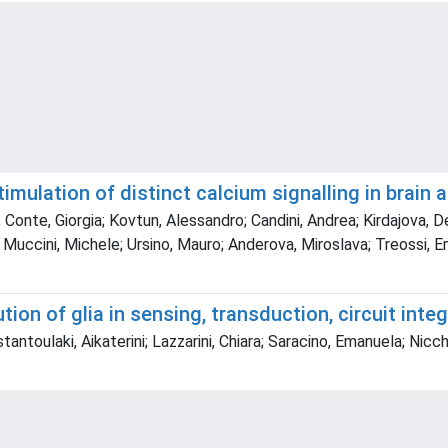
imulation of distinct calcium signalling in brain 
onte, Giorgia; Kovtun, Alessandro; Candini, Andrea; Kirdajova, Den
; Muccini, Michele; Ursino, Mauro; Anderova, Miroslava; Treossi,
ion of glia in sensing, transduction, circuit inte
tantoulaki, Aikaterini; Lazzarini, Chiara; Saracino, Emanuela; Nic