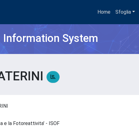
Home
Sfoglia
h Information System
ATERINI
RINI
ca e la Fotoreattivita' - ISOF