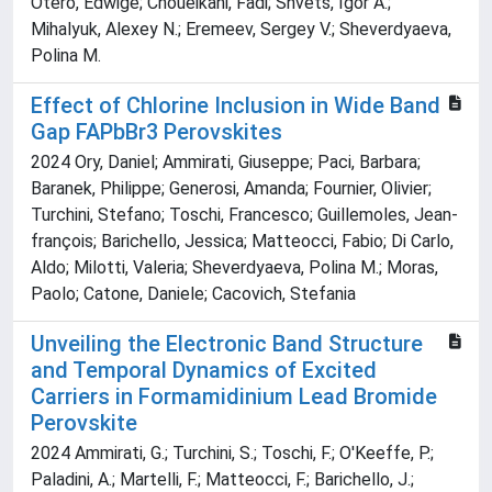
Otero, Edwige; Choueikani, Fadi; Shvets, Igor A.;
Mihalyuk, Alexey N.; Eremeev, Sergey V.; Sheverdyaeva,
Polina M.
Effect of Chlorine Inclusion in Wide Band
Gap FAPbBr3 Perovskites
2024 Ory, Daniel; Ammirati, Giuseppe; Paci, Barbara;
Baranek, Philippe; Generosi, Amanda; Fournier, Olivier;
Turchini, Stefano; Toschi, Francesco; Guillemoles, Jean‐
françois; Barichello, Jessica; Matteocci, Fabio; Di Carlo,
Aldo; Milotti, Valeria; Sheverdyaeva, Polina M.; Moras,
Paolo; Catone, Daniele; Cacovich, Stefania
Unveiling the Electronic Band Structure
and Temporal Dynamics of Excited
Carriers in Formamidinium Lead Bromide
Perovskite
2024 Ammirati, G.; Turchini, S.; Toschi, F.; O'Keeffe, P.;
Paladini, A.; Martelli, F.; Matteocci, F.; Barichello, J.;