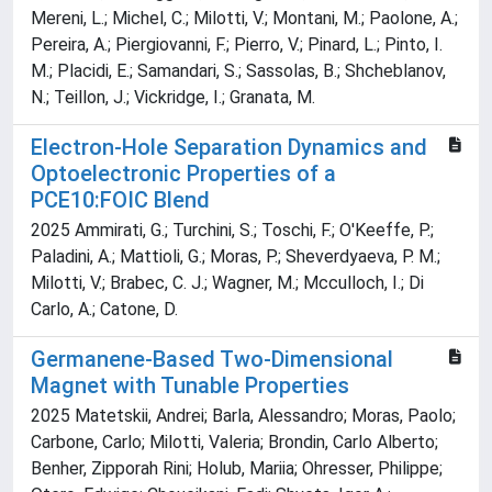
Mereni, L.; Michel, C.; Milotti, V.; Montani, M.; Paolone, A.;
Pereira, A.; Piergiovanni, F.; Pierro, V.; Pinard, L.; Pinto, I.
M.; Placidi, E.; Samandari, S.; Sassolas, B.; Shcheblanov,
N.; Teillon, J.; Vickridge, I.; Granata, M.
Electron-Hole Separation Dynamics and
Optoelectronic Properties of a
PCE10:FOIC Blend
2025 Ammirati, G.; Turchini, S.; Toschi, F.; O'Keeffe, P.;
Paladini, A.; Mattioli, G.; Moras, P.; Sheverdyaeva, P. M.;
Milotti, V.; Brabec, C. J.; Wagner, M.; Mcculloch, I.; Di
Carlo, A.; Catone, D.
Germanene-Based Two-Dimensional
Magnet with Tunable Properties
2025 Matetskii, Andrei; Barla, Alessandro; Moras, Paolo;
Carbone, Carlo; Milotti, Valeria; Brondin, Carlo Alberto;
Benher, Zipporah Rini; Holub, Mariia; Ohresser, Philippe;