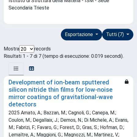
Istituto di Struttura della Materia - ISM - Sede
Secondaria Trieste
Esportazione
Tutti (7)
Mostra
records
Risultati 1 - 7 di 7 (tempo di esecuzione: 0.019 secondi).
Development of ion-beam sputtered
silicon nitride thin films for low-noise
mirror coatings of gravitational-wave
detectors
2025 Amato, A.; Bazzan, M.; Cagnoli, G.; Canepa, M.;
Coulon, M.; Degallaix, J.; Demos, N.; Di Michele, A.; Evans,
M.; Fabrizi, F.; Favaro, G.; Forest, D.; Gras, S.; Hofman, D.;
Lemaître, A.; Maggioni, G.; Magnozzi, M.; Martinez, V.;