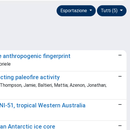
Esportazione
Tutti (5)
e anthropogenic fingerprint
briele
ting paleofire activity
 Thompson, Jamie; Baltieri, Mattia; Azenon, Jonathan;
I-51, tropical Western Australia
an Antarctic ice core