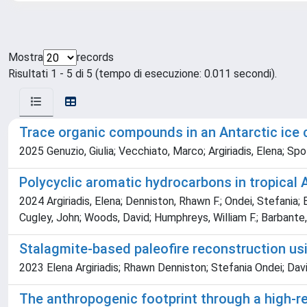
Mostra
records
Risultati 1 - 5 di 5 (tempo di esecuzione: 0.011 secondi).
Trace organic compounds in an Antarctic ice c
2025 Genuzio, Giulia; Vecchiato, Marco; Argiriadis, Elena; Sp
Polycyclic aromatic hydrocarbons in tropical A
2024 Argiriadis, Elena; Denniston, Rhawn F.; Ondei, Stefania
Cugley, John; Woods, David; Humphreys, William F.; Barbante,
Stalagmite-based paleofire reconstruction usi
2023 Elena Argiriadis; Rhawn Denniston; Stefania Ondei; Da
The anthropogenic footprint through a high-re