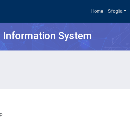
Home
Sfoglia
h Information System
ISP