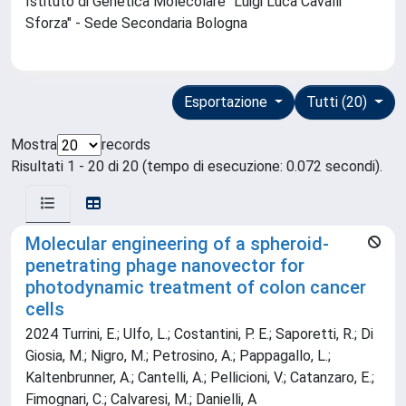
Istituto di Genetica Molecolare "Luigi Luca Cavalli
Sforza" - Sede Secondaria Bologna
Esportazione
Tutti (20)
Mostra
records
Risultati 1 - 20 di 20 (tempo di esecuzione: 0.072 secondi).
Molecular engineering of a spheroid-
penetrating phage nanovector for
photodynamic treatment of colon cancer
cells
2024 Turrini, E.; Ulfo, L.; Costantini, P. E.; Saporetti, R.; Di
Giosia, M.; Nigro, M.; Petrosino, A.; Pappagallo, L.;
Kaltenbrunner, A.; Cantelli, A.; Pellicioni, V.; Catanzaro, E.;
Fimognari, C.; Calvaresi, M.; Danielli, A