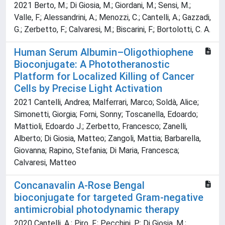
2021 Berto, M.; Di Giosia, M.; Giordani, M.; Sensi, M.;
Valle, F.; Alessandrini, A.; Menozzi, C.; Cantelli, A.; Gazzadi,
G.; Zerbetto, F.; Calvaresi, M.; Biscarini, F.; Bortolotti, C. A.
Human Serum Albumin–Oligothiophene
Bioconjugate: A Phototheranostic
Platform for Localized Killing of Cancer
Cells by Precise Light Activation
2021 Cantelli, Andrea; Malferrari, Marco; Soldà, Alice;
Simonetti, Giorgia; Forni, Sonny; Toscanella, Edoardo;
Mattioli, Edoardo J.; Zerbetto, Francesco; Zanelli,
Alberto; Di Giosia, Matteo; Zangoli, Mattia; Barbarella,
Giovanna; Rapino, Stefania; Di Maria, Francesca;
Calvaresi, Matteo
Concanavalin A-Rose Bengal
bioconjugate for targeted Gram-negative
antimicrobial photodynamic therapy
2020 Cantelli, A.; Piro, F.; Pecchini, P.; Di Giosia, M.;