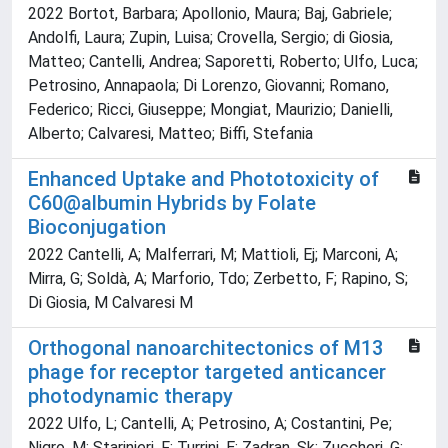
2022 Bortot, Barbara; Apollonio, Maura; Baj, Gabriele;
Andolfi, Laura; Zupin, Luisa; Crovella, Sergio; di Giosia,
Matteo; Cantelli, Andrea; Saporetti, Roberto; Ulfo, Luca;
Petrosino, Annapaola; Di Lorenzo, Giovanni; Romano,
Federico; Ricci, Giuseppe; Mongiat, Maurizio; Danielli,
Alberto; Calvaresi, Matteo; Biffi, Stefania
Enhanced Uptake and Phototoxicity of
C60@albumin Hybrids by Folate
Bioconjugation
2022 Cantelli, A; Malferrari, M; Mattioli, Ej; Marconi, A;
Mirra, G; Soldà, A; Marforio, Tdo; Zerbetto, F; Rapino, S;
Di Giosia, M Calvaresi M
Orthogonal nanoarchitectonics of M13
phage for receptor targeted anticancer
photodynamic therapy
2022 Ulfo, L; Cantelli, A; Petrosino, A; Costantini, Pe;
Nigro, M; Starinieri, F; Turrini, E; Zadran, Sk; Zuccheri, G;