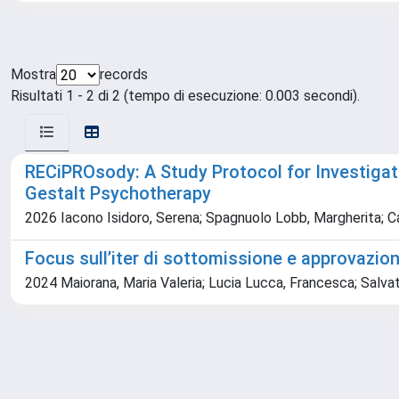
Mostra
records
Risultati 1 - 2 di 2 (tempo di esecuzione: 0.003 secondi).
RECiPROsody: A Study Protocol for Investiga
Gestalt Psychotherapy
2026 Iacono Isidoro, Serena; Spagnuolo Lobb, Margherita; Cam
Focus sull’iter di sottomissione e approvazion
2024 Maiorana, Maria Valeria; Lucia Lucca, Francesca; Salvat