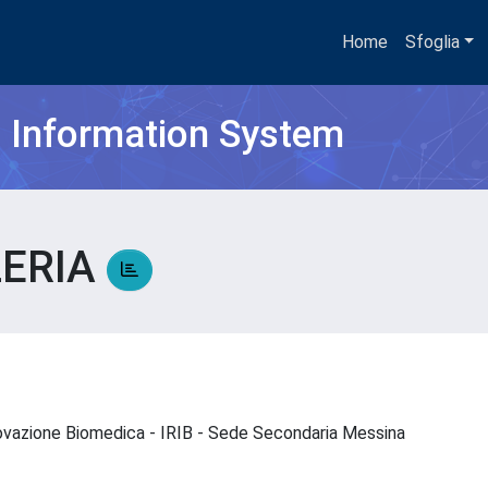
Home
Sfoglia
h Information System
LERIA
A
Innovazione Biomedica - IRIB - Sede Secondaria Messina