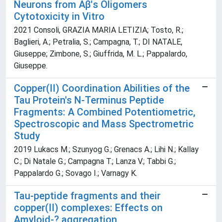
Neurons from Aβ's Oligomers
Cytotoxicity in Vitro
2021 Consoli, GRAZIA MARIA LETIZIA; Tosto, R.;
Baglieri, A.; Petralia, S.; Campagna, T.; DI NATALE,
Giuseppe; Zimbone, S.; Giuffrida, M. L.; Pappalardo,
Giuseppe.
Copper(II) Coordination Abilities of the
Tau Protein's N-Terminus Peptide
Fragments: A Combined Potentiometric,
Spectroscopic and Mass Spectrometric
Study
2019 Lukacs M.; Szunyog G.; Grenacs A.; Lihi N.; Kallay
C.; Di Natale G.; Campagna T.; Lanza V.; Tabbi G.;
Pappalardo G.; Sovago I.; Varnagy K.
Tau-peptide fragments and their
copper(II) complexes: Effects on
Amyloid-? aggregation