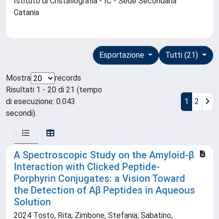
Istituto di Cristallografia - IC - Sede Secondaria
Catania
Esportazione
Tutti (21)
Mostra
records
Risultati 1 - 20 di 21 (tempo
di esecuzione: 0.043
1
2
secondi).
A Spectroscopic Study on the Amyloid‐β
Interaction with Clicked Peptide‐
Porphyrin Conjugates: a Vision Toward
the Detection of Aβ Peptides in Aqueous
Solution
2024 Tosto, Rita; Zimbone, Stefania; Sabatino,