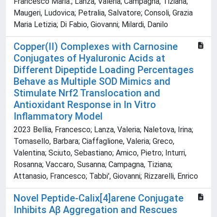
Francesco Maria.; Lanza, Valeria; Campagna, Tiziana;
Maugeri, Ludovica; Petralia, Salvatore; Consoli, Grazia
Maria Letizia; Di Fabio, Giovanni; Milardi, Danilo
Copper(II) Complexes with Carnosine
Conjugates of Hyaluronic Acids at
Different Dipeptide Loading Percentages
Behave as Multiple SOD Mimics and
Stimulate Nrf2 Translocation and
Antioxidant Response in In Vitro
Inflammatory Model
2023 Bellia, Francesco; Lanza, Valeria; Naletova, Irina;
Tomasello, Barbara; Ciaffaglione, Valeria; Greco,
Valentina; Sciuto, Sebastiano; Amico, Pietro; Inturri,
Rosanna; Vaccaro, Susanna; Campagna, Tiziana;
Attanasio, Francesco; Tabbi', Giovanni; Rizzarelli, Enrico
Novel Peptide-Calix[4]arene Conjugate
Inhibits Aβ Aggregation and Rescues