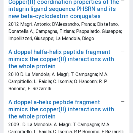
Copper(II) coordination properties of the
integrin ligand sequence PHSRN and its
new beta-cyclodextrin conjugates
2012 Magri, Antonio; D'Alessandro, Franca; Distefano,
Donatella A.; Campagna, Tiziana; Pappalardo, Giuseppe;
Impellizzeri, Giuseppe; La Mendola, Diego
A doppel halfa-helix peptide fragment
mimics the copper(II) interactions with
the whole protein
2010 D. La Mendola; A. Magrì; T. Campagna; M.A.
Campitiello; L. Raiola; C. Isernia; Ö. Hansonn; R. P.
Bonomo; E. Rizzarelli
A doppel a-helix peptide fragment
mimics the copper(II) interactions with
the whole protein
2009 . D. La Mendola; A. Magrì; T. Campagna; M.A.
Campitiello; L. Raiola; C. Isernia; R.P. Bonomo; E.Rizzarelli