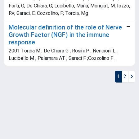
Forti, G; De Chiara, G; Lucibello, Maria; Mongiat, M; Iozzo,
Rv; Garaci, E; Cozzolino, F; Torcia, Mg
Molecular definition of the role of Nerve
Growth Factor (NGF) in the immune
response
2001 Torcia M ; De Chiara G ; Rosini P ; Nencioni L ;
Lucibello M ; Palamara AT ; Garaci F ;Cozzolino F .
1
2
Powered by
IRIS
-
about IRIS
-
Utilizzo dei cookie
Copyright © 2026