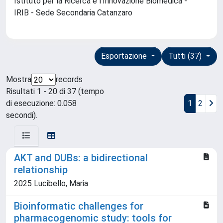
Istituto per la Ricerca e l'Innovazione Biomedica -
IRIB - Sede Secondaria Catanzaro
Esportazione
Tutti (37)
Mostra
records
Risultati 1 - 20 di 37 (tempo
di esecuzione: 0.058
1
2
secondi).
AKT and DUBs: a bidirectional
relationship
2025 Lucibello, Maria
Bioinformatic challenges for
pharmacogenomic study: tools for