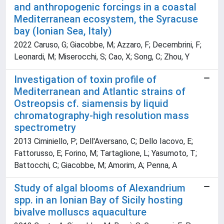
and anthropogenic forcings in a coastal
Mediterranean ecosystem, the Syracuse
bay (Ionian Sea, Italy)
2022 Caruso, G; Giacobbe, M; Azzaro, F; Decembrini, F;
Leonardi, M; Miserocchi, S; Cao, X; Song, C; Zhou, Y
Investigation of toxin profile of
Mediterranean and Atlantic strains of
Ostreopsis cf. siamensis by liquid
chromatography-high resolution mass
spectrometry
2013 Ciminiello, P; Dell'Aversano, C; Dello Iacovo, E;
Fattorusso, E; Forino, M; Tartaglione, L; Yasumoto, T;
Battocchi, C; Giacobbe, M; Amorim, A; Penna, A
Study of algal blooms of Alexandrium
spp. in an Ionian Bay of Sicily hosting
bivalve molluscs aquaculture