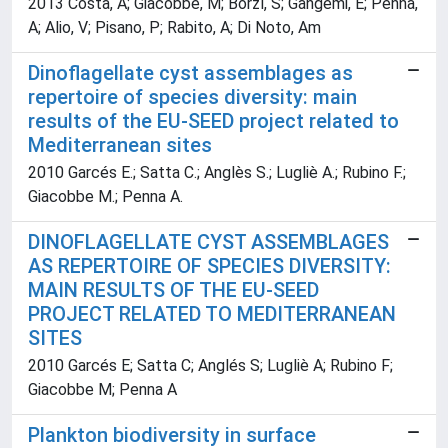
2013 Costa, A; Giacobbe, M; Borzì, S; Gangemi, E; Penna,
A; Alio, V; Pisano, P; Rabito, A; Di Noto, Am
Dinoflagellate cyst assemblages as
repertoire of species diversity: main
results of the EU-SEED project related to
Mediterranean sites
2010 Garcés E.; Satta C.; Anglès S.; Lugliè A.; Rubino F.;
Giacobbe M.; Penna A.
DINOFLAGELLATE CYST ASSEMBLAGES
AS REPERTOIRE OF SPECIES DIVERSITY:
MAIN RESULTS OF THE EU-SEED
PROJECT RELATED TO MEDITERRANEAN
SITES
2010 Garcés E; Satta C; Anglés S; Lugliè A; Rubino F;
Giacobbe M; Penna A
Plankton biodiversity in surface