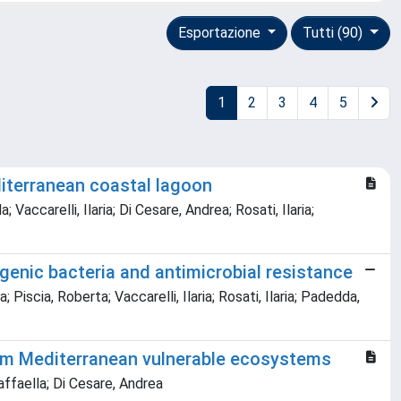
Esportazione
Tutti (90)
1
2
3
4
5
iterranean coastal lagoon
 Vaccarelli, Ilaria; Di Cesare, Andrea; Rosati, Ilaria;
genic bacteria and antimicrobial resistance
 Piscia, Roberta; Vaccarelli, Ilaria; Rosati, Ilaria; Padedda,
rom Mediterranean vulnerable ecosystems
Raffaella; Di Cesare, Andrea