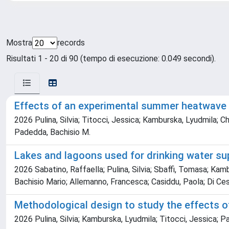
Mostra
records
Risultati 1 - 20 di 90 (tempo di esecuzione: 0.049 secondi).
Effects of an experimental summer heatwave 
2026 Pulina, Silvia; Titocci, Jessica; Kamburska, Lyudmila; Cher
Padedda, Bachisio M.
Lakes and lagoons used for drinking water sup
2026 Sabatino, Raffaella; Pulina, Silvia; Sbaffi, Tomasa; Kambur
Bachisio Mario; Allemanno, Francesca; Casiddu, Paola; Di Ce
Methodological design to study the effects 
2026 Pulina, Silvia; Kamburska, Lyudmila; Titocci, Jessica; Pa