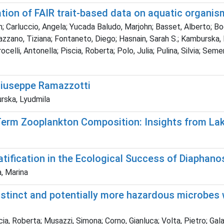
ion of FAIR trait-based data on aquatic organis
m; Carluccio, Angela; Yucada Baludo, Marjohn; Basset, Alberto; Bog
urazzano, Tiziana; Fontaneto, Diego; Hasnain, Sarah S.; Kamburska
lli, Antonella; Piscia, Roberta; Polo, Julia; Pulina, Silvia; Semer
 Giuseppe Ramazzotti
urska, Lyudmila
Term Zooplankton Composition: Insights from Lak
atification in the Ecological Success of Diapha
a, Marina
distinct and potentially more hazardous microbes
ia, Roberta; Musazzi, Simona; Corno, Gianluca; Volta, Pietro; Galaf