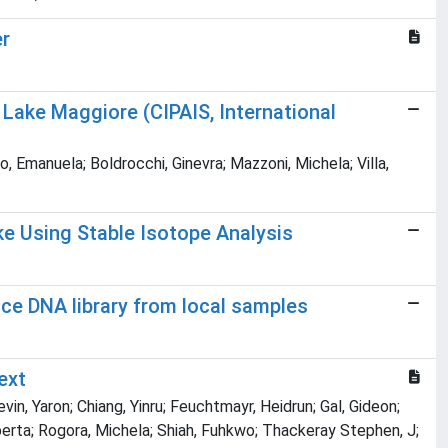
er
ake Maggiore (CIPAIS, International
io, Emanuela; Boldrocchi, Ginevra; Mazzoni, Michela; Villa,
e Using Stable Isotope Analysis
ce DNA library from local samples
ext
evin, Yaron; Chiang, Yinru; Feuchtmayr, Heidrun; Gal, Gideon;
oberta; Rogora, Michela; Shiah, Fuhkwo; Thackeray Stephen, J;