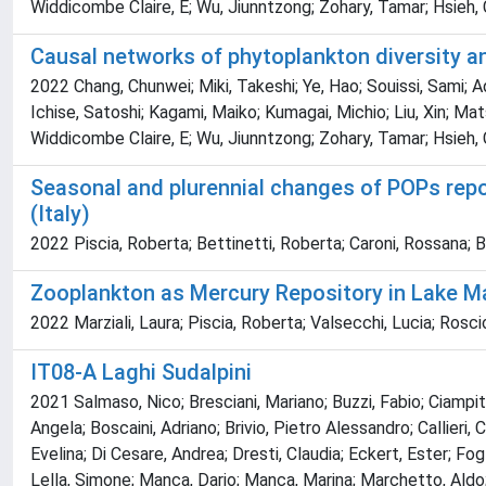
Widdicombe Claire, E; Wu, Jiunntzong; Zohary, Tamar; Hsieh,
Causal networks of phytoplankton diversity 
2022 Chang, Chunwei; Miki, Takeshi; Ye, Hao; Souissi, Sami; Adr
Ichise, Satoshi; Kagami, Maiko; Kumagai, Michio; Liu, Xin; M
Widdicombe Claire, E; Wu, Jiunntzong; Zohary, Tamar; Hsieh,
Seasonal and plurennial changes of POPs repo
(Italy)
2022 Piscia, Roberta; Bettinetti, Roberta; Caroni, Rossana; 
Zooplankton as Mercury Repository in Lake Ma
2022 Marziali, Laura; Piscia, Roberta; Valsecchi, Lucia; 
IT08-A Laghi Sudalpini
2021 Salmaso, Nico; Bresciani, Mariano; Buzzi, Fabio; Ciampit
Angela; Boscaini, Adriano; Brivio, Pietro Alessandro; Callieri, 
Evelina; Di Cesare, Andrea; Dresti, Claudia; Eckert, Ester; Fogl
Lella, Simone; Manca, Dario; Manca, Marina; Marchetto, Aldo; 