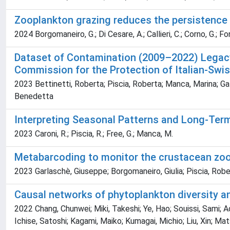
Zooplankton grazing reduces the persistence 
2024 Borgomaneiro, G.; Di Cesare, A.; Callieri, C.; Corno, G.; Fo
Dataset of Contamination (2009–2022) Legacy
Commission for the Protection of Italian-Swi
2023 Bettinetti, Roberta; Piscia, Roberta; Manca, Marina; Gala
Benedetta
Interpreting Seasonal Patterns and Long-Term
2023 Caroni, R.; Piscia, R.; Free, G.; Manca, M.
Metabarcoding to monitor the crustacean zoop
2023 Garlaschè, Giuseppe; Borgomaneiro, Giulia; Piscia, Rob
Causal networks of phytoplankton diversity 
2022 Chang, Chunwei; Miki, Takeshi; Ye, Hao; Souissi, Sami; Adr
Ichise, Satoshi; Kagami, Maiko; Kumagai, Michio; Liu, Xin; M