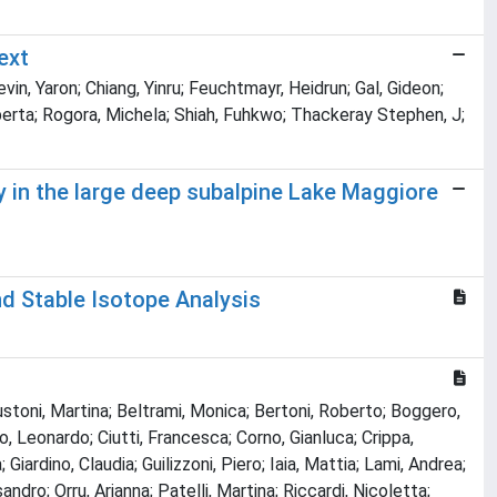
ext
evin, Yaron; Chiang, Yinru; Feuchtmayr, Heidrun; Gal, Gideon;
oberta; Rogora, Michela; Shiah, Fuhkwo; Thackeray Stephen, J;
y in the large deep subalpine Lake Maggiore
d Stable Isotope Analysis
Austoni, Martina; Beltrami, Monica; Bertoni, Roberto; Boggero,
ino, Leonardo; Ciutti, Francesca; Corno, Gianluca; Crippa,
Giardino, Claudia; Guilizzoni, Piero; Iaia, Mattia; Lami, Andrea;
dro; Orru, Arianna; Patelli, Martina; Riccardi, Nicoletta;