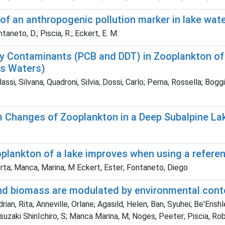
of an anthropogenic pollution marker in lake wat
ntaneto, D.; Piscia, R.; Eckert, E. M.
 Contaminants (PCB and DDT) in Zooplankton of L
ss Waters)
ssi, Silvana; Quadroni, Silvia; Dossi, Carlo; Perna, Rossella; Bogg
 Changes of Zooplankton in a Deep Subalpine Lak
lankton of a lake improves when using a referen
erta; Manca, Marina; M Eckert, Ester; Fontaneto, Diego
and biomass are modulated by environmental cont
ian, Rita; Anneville, Orlane; Agasild, Helen; Ban, Syuhei; Be'Erishl
atsuzaki ShinIchiro, S; Manca Marina, M; Noges, Peeter; Piscia, R