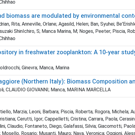
 Chihhao
and biomass are modulated by environmental cont
ian, Rita; Anneville, Orlane; Agasild, Helen; Ban, Syuhei; Be'Erishl
atsuzaki ShinIchiro, S; Manca Marina, M; Noges, Peeter; Piscia, R
 Chihhao
sitory in freshwater zooplankton: A 10-year stud
Boldrocchi, Ginevra; Manca, Marina
ggiore (Northern Italy): Biomass Composition an
Roscioli, CLAUDIO GIOVANNI; Manca, MARINA MARCELLA
tiello, Marzia; Leoni, Barbara; Piscia, Roberta; Rogora, Michela; 
Cristiana; Cerutti, Igor; Cappelletti, Cristina; Carrara, Paola; Ceras
ini, Claudio; Fontaneto, Diego; Galafassi, Silvia; Giacomotti, Paola; 
Mosello, Rosario; Musanti, Mauro; Nava, Veronica; Oggioni, Alessan