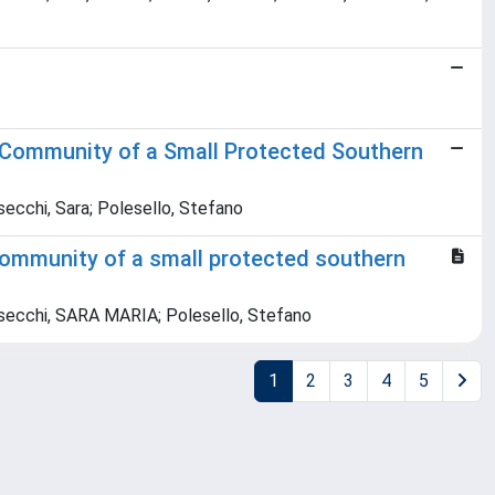
h Community of a Small Protected Southern
lsecchi, Sara; Polesello, Stefano
 community of a small protected southern
 Valsecchi, SARA MARIA; Polesello, Stefano
1
2
3
4
5