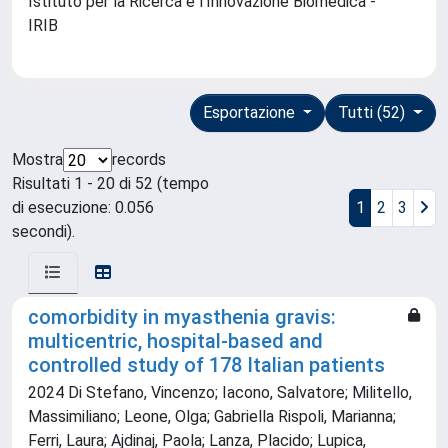
Istituto per la Ricerca e l'Innovazione Biomedica -
IRIB
Esportazione
Tutti (52)
Mostra
records
Risultati 1 - 20 di 52 (tempo
di esecuzione: 0.056
1
2
3
secondi).
comorbidity in myasthenia gravis:
multicentric, hospital-based and
controlled study of 178 Italian patients
2024 Di Stefano, Vincenzo; Iacono, Salvatore; Militello,
Massimiliano; Leone, Olga; Gabriella Rispoli, Marianna;
Ferri, Laura; Ajdinaj, Paola; Lanza, Placido; Lupica,