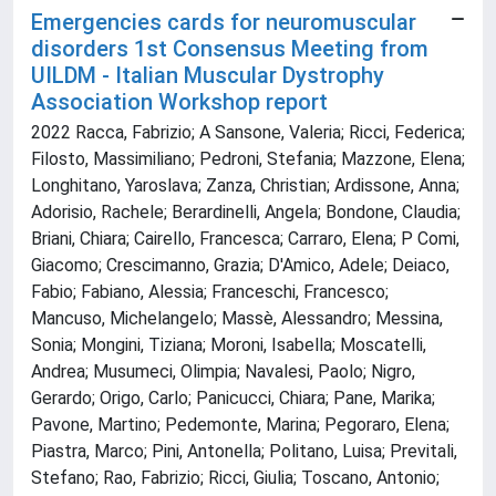
Emergencies cards for neuromuscular
disorders 1st Consensus Meeting from
UILDM - Italian Muscular Dystrophy
Association Workshop report
2022 Racca, Fabrizio; A Sansone, Valeria; Ricci, Federica;
Filosto, Massimiliano; Pedroni, Stefania; Mazzone, Elena;
Longhitano, Yaroslava; Zanza, Christian; Ardissone, Anna;
Adorisio, Rachele; Berardinelli, Angela; Bondone, Claudia;
Briani, Chiara; Cairello, Francesca; Carraro, Elena; P Comi,
Giacomo; Crescimanno, Grazia; D'Amico, Adele; Deiaco,
Fabio; Fabiano, Alessia; Franceschi, Francesco;
Mancuso, Michelangelo; Massè, Alessandro; Messina,
Sonia; Mongini, Tiziana; Moroni, Isabella; Moscatelli,
Andrea; Musumeci, Olimpia; Navalesi, Paolo; Nigro,
Gerardo; Origo, Carlo; Panicucci, Chiara; Pane, Marika;
Pavone, Martino; Pedemonte, Marina; Pegoraro, Elena;
Piastra, Marco; Pini, Antonella; Politano, Luisa; Previtali,
Stefano; Rao, Fabrizio; Ricci, Giulia; Toscano, Antonio;