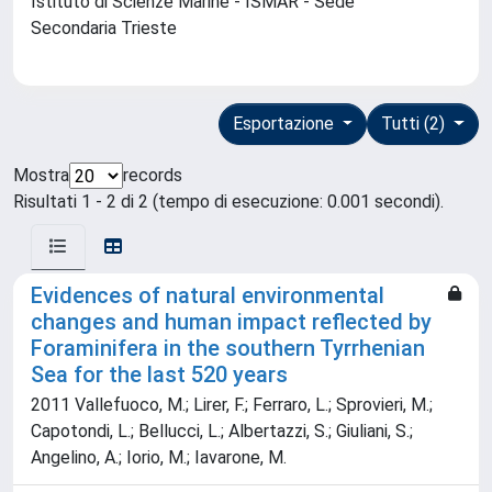
Istituto di Scienze Marine - ISMAR - Sede
Secondaria Trieste
Esportazione
Tutti (2)
Mostra
records
Risultati 1 - 2 di 2 (tempo di esecuzione: 0.001 secondi).
Evidences of natural environmental
changes and human impact reflected by
Foraminifera in the southern Tyrrhenian
Sea for the last 520 years
2011 Vallefuoco, M.; Lirer, F.; Ferraro, L.; Sprovieri, M.;
Capotondi, L.; Bellucci, L.; Albertazzi, S.; Giuliani, S.;
Angelino, A.; Iorio, M.; Iavarone, M.