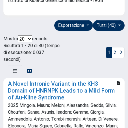
Istituto di Ricerca Genetica e Biomedica - IRGB
Esportazione
Tutti (40)
Mostra
records
Risultati 1 - 20 di 40 (tempo
di esecuzione: 0.037
1
2
secondi).
A Novel Intronic Variant in the KH3
Domain of HNRNPK Leads to a Mild Form
of Au‐Kline Syndrome
2025 Mingoia, Maura; Meloni, Alessandra; Sedda, Silvia;
Choufani, Sanaa; Asunis, Isadora; Gemma, Giorgia;
Ammendola, Antonio; Torabi‐marashi, Arteen; Di Venere,
Eleonora; Maria Squeo, Gabriella; Rallo, Vincenzo; Marini,