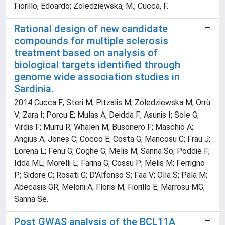
Fiorillo, Edoardo; Zoledziewska, M.; Cucca, F.
Rational design of new candidate
compounds for multiple sclerosis
treatment based on analysis of
biological targets identified through
genome wide association studies in
Sardinia.
2014 Cucca F; Steri M; Pitzalis M; Zoledziewska M; Orrù
V; Zara I; Porcu E; Mulas A; Deidda F; Asunis I; Sole G;
Virdis F; Murru R; Whalen M; Busonero F; Maschio A;
Angius A; Jones C; Cocco E; Costa G; Mancosu C; Frau J;
Lorena L; Fenu G; Coghe G; Melis M; Sanna So; Poddie F;
Idda ML; Morelli L; Farina G; Cossu P; Melis M; Ferrigno
P; Sidore C; Rosati G; D'Alfonso S; Faa V; Olla S; Pala M;
Abecasis GR; Meloni A; Floris M; Fiorillo E; Marrosu MG;
Sanna Se.
Post GWAS analysis of the BCL11A