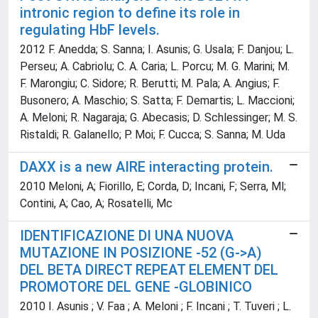
intronic region to define its role in
regulating HbF levels.
2012 F. Anedda; S. Sanna; I. Asunis; G. Usala; F. Danjou; L.
Perseu; A. Cabriolu; C. A. Caria; L. Porcu; M. G. Marini; M.
F. Marongiu; C. Sidore; R. Berutti; M. Pala; A. Angius; F.
Busonero; A. Maschio; S. Satta; F. Demartis; L. Maccioni;
A. Meloni; R. Nagaraja; G. Abecasis; D. Schlessinger; M. S.
Ristaldi; R. Galanello; P. Moi; F. Cucca; S. Sanna; M. Uda
DAXX is a new AIRE interacting protein.
2010 Meloni, A; Fiorillo, E; Corda, D; Incani, F; Serra, Ml;
Contini, A; Cao, A; Rosatelli, Mc
IDENTIFICAZIONE DI UNA NUOVA
MUTAZIONE IN POSIZIONE -52 (G->A)
DEL BETA DIRECT REPEAT ELEMENT DEL
PROMOTORE DEL GENE -GLOBINICO
2010 I. Asunis ; V. Faa ; A. Meloni ; F. Incani ; T. Tuveri ; L.