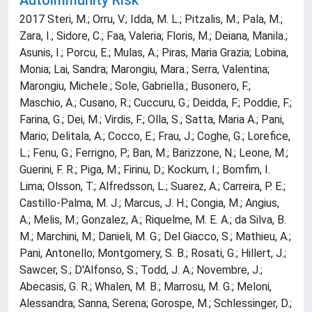
Autoimmunity Risk
2017 Steri, M.; Orru, V.; Idda, M. L.; Pitzalis, M.; Pala, M.;
Zara, I.; Sidore, C.; Faa, Valeria; Floris, M.; Deiana, Manila.;
Asunis, I.; Porcu, E.; Mulas, A.; Piras, Maria Grazia; Lobina,
Monia; Lai, Sandra; Marongiu, Mara.; Serra, Valentina;
Marongiu, Michele.; Sole, Gabriella.; Busonero, F.;
Maschio, A.; Cusano, R.; Cuccuru, G.; Deidda, F.; Poddie, F.;
Farina, G.; Dei, M.; Virdis, F.; Olla, S.; Satta, Maria A.; Pani,
Mario; Delitala, A.; Cocco, E.; Frau, J.; Coghe, G.; Lorefice,
L.; Fenu, G.; Ferrigno, P.; Ban, M.; Barizzone, N.; Leone, M.;
Guerini, F. R.; Piga, M.; Firinu, D.; Kockum, I.; Bomfim, I.
Lima; Olsson, T.; Alfredsson, L.; Suarez, A.; Carreira, P. E.;
Castillo-Palma, M. J.; Marcus, J. H.; Congia, M.; Angius,
A.; Melis, M.; Gonzalez, A.; Riquelme, M. E. A.; da Silva, B.
M.; Marchini, M.; Danieli, M. G.; Del Giacco, S.; Mathieu, A.;
Pani, Antonello; Montgomery, S. B.; Rosati, G.; Hillert, J.;
Sawcer, S.; D'Alfonso, S.; Todd, J. A.; Novembre, J.;
Abecasis, G. R.; Whalen, M. B.; Marrosu, M. G.; Meloni,
Alessandra; Sanna, Serena; Gorospe, M.; Schlessinger, D.;