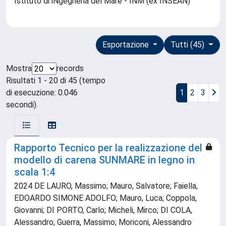
Istituto di iNgegneria del Mare - INM (ex INSEAN)
Esportazione
Tutti (45)
Mostra
records
Risultati 1 - 20 di 45 (tempo
di esecuzione: 0.046
1
2
3
secondi).
Rapporto Tecnico per la realizzazione del
modello di carena SUNMARE in legno in
scala 1:4
2024 DE LAURO, Massimo; Mauro, Salvatore; Faiella,
EDOARDO SIMONE ADOLFO; Mauro, Luca; Coppola,
Giovanni; DI PORTO, Carlo; Micheli, Mirco; DI COLA,
Alessandro; Guerra, Massimo; Moriconi, Alessandro