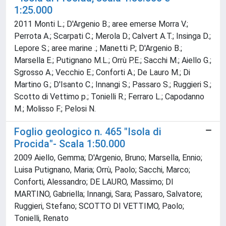
1:25.000
2011 Monti L.; D'Argenio B.; aree emerse Morra V.;
Perrota A.; Scarpati C.; Merola D.; Calvert A.T.; Insinga D.;
Lepore S.; aree marine .; Manetti P.; D'Argenio B.;
Marsella E.; Putignano M.L.; Orrù P.E.; Sacchi M.; Aiello G.;
Sgrosso A.; Vecchio E.; Conforti A.; De Lauro M.; Di
Martino G.; D'Isanto C.; Innangi S.; Passaro S.; Ruggieri S.;
Scotto di Vettimo p.; Tonielli R.; Ferraro L.; Capodanno
M.; Molisso F.; Pelosi N.
Foglio geologico n. 465 "Isola di
Procida"- Scala 1:50.000
2009 Aiello, Gemma; D'Argenio, Bruno; Marsella, Ennio;
Luisa Putignano, Maria; Orrù, Paolo; Sacchi, Marco;
Conforti, Alessandro; DE LAURO, Massimo; DI
MARTINO, Gabriella; Innangi, Sara; Passaro, Salvatore;
Ruggieri, Stefano; SCOTTO DI VETTIMO, Paolo;
Tonielli, Renato