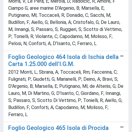
Morra, V; Le Pera, E; Merola, D; Radoicic, R; Amore, F
Ciampo G; aree marine D'Argenio, B; Marsella, E;
Putignano, Ml; Toccaceli, R; Donadio, C; Sacchi, M;
Budillon, F; Aiello, G; Bellonia, A; Cristofalo, G; De Lauro,
M; Innangi, S; Passaro, S; Ruggieri, S; Scotto di Vettimo,
P; Tonielli, R; Violante, C; Capodanno, M; Molisso, F;
Pelosi, N; Conforti, A; D'Isanto, C; Ferraro, L
Foglio Geologico 464 Isola di Ischia della
Carta 1.25.000 dell'I.G.M.
2012 Monti, L; Sbrana, A; Toccaceli, Rm; Faccenna, C;
Fulignati, P; Giudetti, G; Marianelli, P; Deino, A; Bravi, S;
D'Argenio, B; Marsella, E; Putignano, Ml; de Alteriis, G; De
Lauro, M; Di Martino, G; D'Isanto, C; Giordano, F; Innangi,
S; Passaro, S; Scotto Di Vettimo, P; Tonielli, R; Aiello, G;
Budillon, F; Conforti, A; Capodanno, M; Molisso, F;
Ferraro, L
Foglio Geologico 465 Isola di Procida