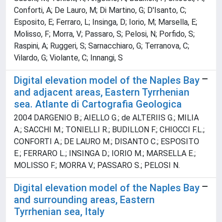
Conforti, A; De Lauro, M; Di Martino, G; D'Isanto, C;
Esposito, E; Ferraro, L; Insinga, D; Iorio, M; Marsella, E;
Molisso, F; Morra, V; Passaro, S; Pelosi, N; Porfido, S;
Raspini, A; Ruggeri, S; Sarnacchiaro, G; Terranova, C;
Vilardo, G; Violante, C; Innangi, S
Digital elevation model of the Naples Bay
and adjacent areas, Eastern Tyrrhenian
sea. Atlante di Cartografia Geologica
2004 DARGENIO B.; AIELLO G.; de ALTERIIS G.; MILIA
A.; SACCHI M.; TONIELLI R.; BUDILLON F.; CHIOCCI F.L.;
CONFORTI A.; DE LAURO M.; DISANTO C.; ESPOSITO
E.; FERRARO L.; INSINGA D.; IORIO M.; MARSELLA E.;
MOLISSO F.; MORRA V.; PASSARO S.; PELOSI N.
Digital elevation model of the Naples Bay
and surrounding areas, Eastern
Tyrrhenian sea, Italy