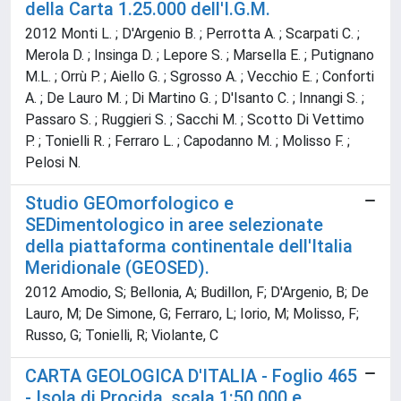
della Carta 1.25.000 dell'I.G.M.
2012 Monti L. ; D'Argenio B. ; Perrotta A. ; Scarpati C. ;
Merola D. ; Insinga D. ; Lepore S. ; Marsella E. ; Putignano
M.L. ; Orrù P. ; Aiello G. ; Sgrosso A. ; Vecchio E. ; Conforti
A. ; De Lauro M. ; Di Martino G. ; D'Isanto C. ; Innangi S. ;
Passaro S. ; Ruggieri S. ; Sacchi M. ; Scotto Di Vettimo
P. ; Tonielli R. ; Ferraro L. ; Capodanno M. ; Molisso F. ;
Pelosi N.
Studio GEOmorfologico e
SEDimentologico in aree selezionate
della piattaforma continentale dell'Italia
Meridionale (GEOSED).
2012 Amodio, S; Bellonia, A; Budillon, F; D'Argenio, B; De
Lauro, M; De Simone, G; Ferraro, L; Iorio, M; Molisso, F;
Russo, G; Tonielli, R; Violante, C
CARTA GEOLOGICA D'ITALIA - Foglio 465
- Isola di Procida, scala 1:50.000 e