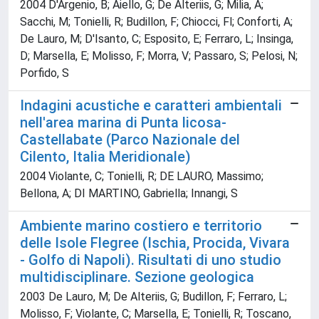
2004 D'Argenio, B; Aiello, G; De Alteriis, G; Milia, A;
Sacchi, M; Tonielli, R; Budillon, F; Chiocci, Fl; Conforti, A;
De Lauro, M; D'Isanto, C; Esposito, E; Ferraro, L; Insinga,
D; Marsella, E; Molisso, F; Morra, V; Passaro, S; Pelosi, N;
Porfido, S
Indagini acustiche e caratteri ambientali
nell'area marina di Punta licosa-
Castellabate (Parco Nazionale del
Cilento, Italia Meridionale)
2004 Violante, C; Tonielli, R; DE LAURO, Massimo;
Bellona, A; DI MARTINO, Gabriella; Innangi, S
Ambiente marino costiero e territorio
delle Isole Flegree (Ischia, Procida, Vivara
- Golfo di Napoli). Risultati di uno studio
multidisciplinare. Sezione geologica
2003 De Lauro, M; De Alteriis, G; Budillon, F; Ferraro, L;
Molisso, F; Violante, C; Marsella, E; Tonielli, R; Toscano,