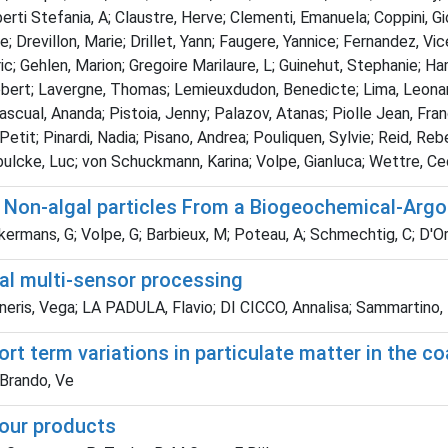
liberti Stefania, A; Claustre, Herve; Clementi, Emanuela; Coppini,
; Drevillon, Marie; Drillet, Yann; Faugere, Yannice; Fernandez, V
dric; Gehlen, Marion; Gregoire Marilaure, L; Guinehut, Stephanie; H
 Robert; Lavergne, Thomas; Lemieuxdudon, Benedicte; Lima, Leon
ascual, Ananda; Pistoia, Jenny; Palazov, Atanas; Piolle Jean, Franc
etit; Pinardi, Nadia; Pisano, Andrea; Pouliquen, Sylvie; Reid, Reb
ulcke, Luc; von Schuckmann, Karina; Volpe, Gianluca; Wettre, Cec
by Non-algal particles From a Biogeochemical-Argo
ermans, G; Volpe, G; Barbieux, M; Poteau, A; Schmechtig, C; D'Orte
al multi-sensor processing
rneris, Vega; LA PADULA, Flavio; DI CICCO, Annalisa; Sammartino, M
rt term variations in particulate matter in the c
; Brando, Ve
our products