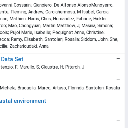
 Giovanni; Cossarini, Gianpiero; De Alfonso AlonsoMunoyerro,
icente; Fleming, Andrew; Garciahermosa, M Isabel; Garcia
amon, Mathieu; Harris, Chris; Hernandez, Fabrice; Hinkler
ardo; Mao, Chongyuan; Martin Matthew, J; Masina, Simona;
ois; Pujol Marie, Isabelle; Pequignet Anne, Christine;
ecca; Remy, Elisabeth; Santoleri, Rosalia; Siddorn, John; She,
ilie; Zacharioudaki, Anna
 Data Set
nzio, F; Marullo, S; Claustre, H; Pitarch, J
ichela; Bracaglia, Marco; Artuso, Florinda; Santoleri, Rosalia
oastal environment