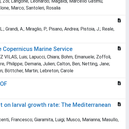
ini, Zoi; Langone, Leonardo; Magaldi, Marcello Gatimu;
alone, Marco; Santoleri, Rosalia
; Grandi, A.; Miraglio, P.; Pisano, Andrea; Pistoia, J.; Reale,
e Copernicus Marine Service
Z VILAS, Luis; Lapucci, Chiara; Bohm, Emanuele; Zoffoli,
, Philippe; Demaria, Julien; Calton, Ben; Netting, Jane;
n; Böttcher, Martin; Lebreton, Carole
EOF
 on larval growth rate: The Mediterranean
centi, Francesco; Giaramita, Luigi; Musco, Marianna; Masullo,