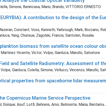
 Analyze the Coastal Optical Variability
 Colella, Simone; Benincasa, Mario; Brando, VITTORIO ERNESTO
EURYBIA): A contribution to the design of the Eu
; Mazeran, Constant; Voss, Kenneth; Yarbrough, Mark; Bozzano, Rober
nluca; Yang, Chunxue; Zagolski, Francis; Santoleri, Rosalia
oplankton biomass from satellite ocean colour ob
 Martinez-Vicente, Victor; Volpe, Gianluca; Marullo, Salvatore
 Field and Satellite Radiometry: Assessment of t
Volpe, Gianluca; Colella, Simone; Vellucci, Vincenzo; Marullo, Sa
optical properties from spaceborne lidar measure
The Copernicus Marine Service Perspective
ul, Enrique; Aouf, Lotfi; Behrens, Arno; Belmonte, Maria; Benta