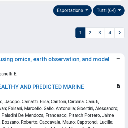
Esportazione
Tutti (64)
1
2
3
4
using omics, earth observation, and model
anelli, E.
HEALTHY AND PREDICTED MARINE
 Jacopo; Camatti, Elisa; Cantoni, Carolina; Canuti,
an; Felsani, Marcello; Gallo, Antonella; Gibertini, Alessandro;
nna; Paladini De Mendoza, Francesco; Pitarch Portero, Jaime
no; Bozzano, Roberto; Caccavale, Mauro; Capotondi, Lucilla;