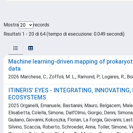
Mostra
records
Risultati 1 - 20 di 64 (tempo di esecuzione: 0.049 secondi).
Machine learning-driven mapping of prokaryot
data
2026 Marchese, C.; Zoffoli, M. L.; Ramond, P.; Logares, R.; Bouget,
ITINERIS' EYES - INTEGRATING, INNOVATIN
ECOSYSTEMS
2025 Organelli, Emanuele; Bastianini, Mauro; Belgacem, Malek;
Elisabetta; Colella, Simone; Dall'Olmo, Giorgio; Denni, Simona;
Giuliano, Giovanni; Kokoszka, Florian; La Forgia, Giovanni; L
Silvino; Scaccia, Roberto; Schroeder, Anna; Toller, Simone; Ve