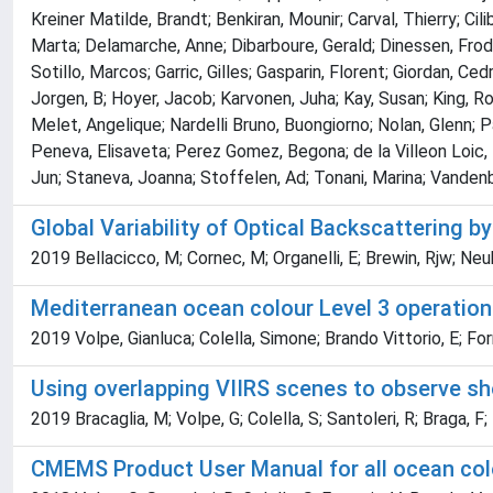
Kreiner Matilde, Brandt; Benkiran, Mounir; Carval, Thierry; Ci
Marta; Delamarche, Anne; Dibarboure, Gerald; Dinessen, Frode
Sotillo, Marcos; Garric, Gilles; Gasparin, Florent; Giordan, Ce
Jorgen, B; Hoyer, Jacob; Karvonen, Juha; Kay, Susan; King,
Melet, Angelique; Nardelli Bruno, Buongiorno; Nolan, Glenn; P
Peneva, Elisaveta; Perez Gomez, Begona; de la Villeon Loic, P
Jun; Staneva, Joanna; Stoffelen, Ad; Tonani, Marina; Vandenb
Global Variability of Optical Backscattering 
2019 Bellacicco, M; Cornec, M; Organelli, E; Brewin, Rjw; Neuk
Mediterranean ocean colour Level 3 operation
2019 Volpe, Gianluca; Colella, Simone; Brando Vittorio, E; Fo
Using overlapping VIIRS scenes to observe sho
2019 Bracaglia, M; Volpe, G; Colella, S; Santoleri, R; Braga, F
CMEMS Product User Manual for all ocean col