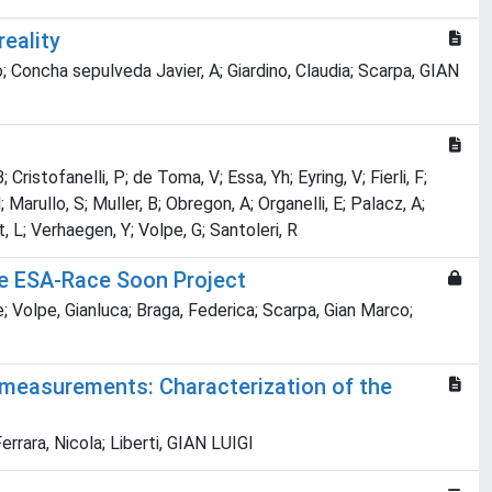
eality
no; Concha sepulveda Javier, A; Giardino, Claudia; Scarpa, GIAN
Cristofanelli, P; de Toma, V; Essa, Yh; Eyring, V; Fierli, F;
Marullo, S; Muller, B; Obregon, A; Organelli, E; Palacz, A;
, L; Verhaegen, Y; Volpe, G; Santoleri, R
he ESA-Race Soon Project
me; Volpe, Gianluca; Braga, Federica; Scarpa, Gian Marco;
 measurements: Characterization of the
rrara, Nicola; Liberti, GIAN LUIGI