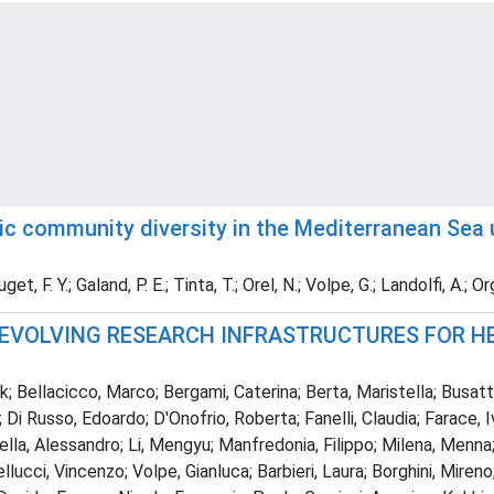
ic community diversity in the Mediterranean Sea 
 F. Y.; Galand, P. E.; Tinta, T.; Orel, N.; Volpe, G.; Landolfi, A.; Org
G, EVOLVING RESEARCH INFRASTRUCTURES FOR 
 Bellacicco, Marco; Bergami, Caterina; Berta, Maristella; Busatto,
 Di Russo, Edoardo; D'Onofrio, Roberta; Fanelli, Claudia; Farace, Iv
astella, Alessandro; Li, Mengyu; Manfredonia, Filippo; Milena, Me
llucci, Vincenzo; Volpe, Gianluca; Barbieri, Laura; Borghini, Mire