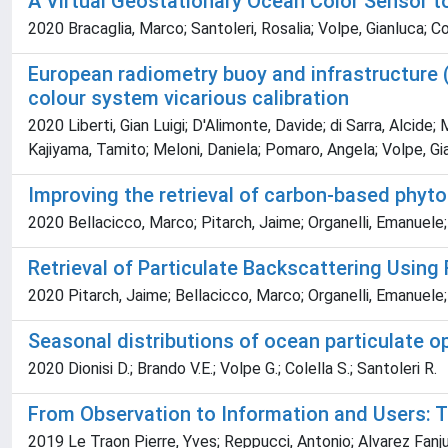
A Virtual Geostationary Ocean Color Sensor to
2020 Bracaglia, Marco; Santoleri, Rosalia; Volpe, Gianluca;
European radiometry buoy and infrastructure (
colour system vicarious calibration
2020 Liberti, Gian Luigi; D'Alimonte, Davide; di Sarra, Alcide
Kajiyama, Tamito; Meloni, Daniela; Pomaro, Angela; Volpe, Gia
Improving the retrieval of carbon-based phyt
2020 Bellacicco, Marco; Pitarch, Jaime; Organelli, Emanuele;
Retrieval of Particulate Backscattering Using
2020 Pitarch, Jaime; Bellacicco, Marco; Organelli, Emanuele; 
Seasonal distributions of ocean particulate 
2020 Dionisi D.; Brando V.E.; Volpe G.; Colella S.; Santoleri R.
From Observation to Information and Users: 
2019 Le Traon Pierre, Yves; Reppucci, Antonio; Alvarez Fanj