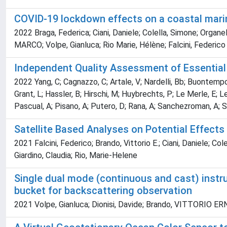
COVID-19 lockdown effects on a coastal marin
2022 Braga, Federica; Ciani, Daniele; Colella, Simone; Organel
MARCO; Volpe, Gianluca; Rio Marie, Hélène; Falcini, Federico
Independent Quality Assessment of Essential
2022 Yang, C; Cagnazzo, C; Artale, V; Nardelli, Bb; Buontempo, C;
Grant, L; Hassler, B; Hirschi, M; Huybrechts, P; Le Merle, E; L
Pascual, A; Pisano, A; Putero, D; Rana, A; Sanchezroman, A; Sen
Satellite Based Analyses on Potential Effect
2021 Falcini, Federico; Brando, Vittorio E.; Ciani, Daniele; Co
Giardino, Claudia; Rio, Marie-Helene
Single dual mode (continuous and cast) instr
bucket for backscattering observation
2021 Volpe, Gianluca; Dionisi, Davide; Brando, VITTORIO ERNE