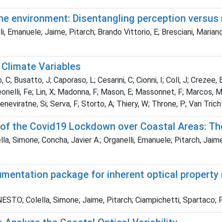
e environment: Disentangling perception versus r
li, Emanuele; Jaime, Pitarch; Brando Vittorio, E; Bresciani, Maria
 Climate Variables
 Busatto, J; Caporaso, L; Cesarini, C; Cionni, I; Coll, J; Crezee, B; 
eonelli, Fe; Lin, X; Madonna, F; Mason, E; Massonnet, F; Marcos, M; 
eviratne, Si; Serva, F; Storto, A; Thiery, W; Throne, P; Van Tricht
s of the Covid19 Lockdown over Coastal Areas: T
lella, Simone; Concha, Javier A.; Organelli, Emanuele; Pitarch, Jai
umentation package for inherent optical property
STO; Colella, Simone; Jaime, Pitarch; Ciampichetti, Spartaco; Fe