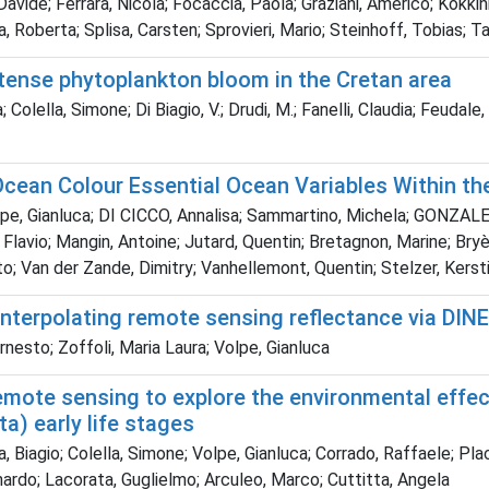
, Davide; Ferrara, Nicola; Focaccia, Paola; Graziani, Americo; Kokk
, Roberta; Splisa, Carsten; Sprovieri, Mario; Steinhoff, Tobias; T
ense phytoplankton bloom in the Cretan area
lella, Simone; Di Biagio, V.; Drudi, M.; Fanelli, Claudia; Feudale, L.
Ocean Colour Essential Ocean Variables Within th
Volpe, Gianluca; DI CICCO, Annalisa; Sammartino, Michela; GONZALE
avio; Mangin, Antoine; Jutard, Quentin; Bretagnon, Marine; Bryère
; Van der Zande, Dimitry; Vanhellemont, Quentin; Stelzer, Kersti
nterpolating remote sensing reflectance via DIN
rnesto; Zoffoli, Maria Laura; Volpe, Gianluca
mote sensing to explore the environmental effect
ta) early life stages
, Biagio; Colella, Simone; Volpe, Gianluca; Corrado, Raffaele; Pla
rnardo; Lacorata, Guglielmo; Arculeo, Marco; Cuttitta, Angela