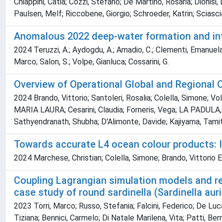
Chiappini, Catia; Cozzi, Stefano; De Martino, Rosaria; Dionisi
Paulsen, Melf; Riccobene, Giorgio; Schroeder, Katrin; Sciascia
Anomalous 2022 deep-water formation and int
2024 Teruzzi, A.; Aydogdu, A.; Amadio, C.; Clementi, Emanuela; Co
Marco; Salon, S.; Volpe, Gianluca; Cossarini, G.
Overview of Operational Global and Regional 
2024 Brando, Vittorio; Santoleri, Rosalia; Colella, Simone; 
MARIA LAURA; Cesarini, Claudia; Forneris, Vega; LA PADULA, Fl
Sathyendranath, Shubha; D'Alimonte, Davide; Kajiyama, Tamito
Towards accurate L4 ocean colour products: I
2024 Marchese, Christian; Colella, Simone; Brando, Vittorio E
Coupling Lagrangian simulation models and re
case study of round sardinella (Sardinella auri
2023 Torri, Marco; Russo, Stefania; Falcini, Federico; De Luca
Tiziana; Bennici, Carmelo; Di Natale Marilena, Vita; Patti, Be