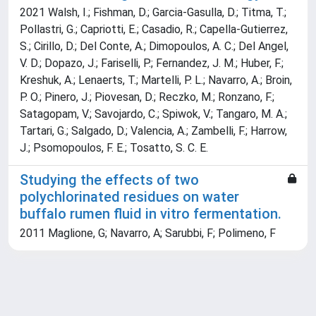
2021 Walsh, I.; Fishman, D.; Garcia-Gasulla, D.; Titma, T.;
Pollastri, G.; Capriotti, E.; Casadio, R.; Capella-Gutierrez,
S.; Cirillo, D.; Del Conte, A.; Dimopoulos, A. C.; Del Angel,
V. D.; Dopazo, J.; Fariselli, P.; Fernandez, J. M.; Huber, F.;
Kreshuk, A.; Lenaerts, T.; Martelli, P. L.; Navarro, A.; Broin,
P. O.; Pinero, J.; Piovesan, D.; Reczko, M.; Ronzano, F.;
Satagopam, V.; Savojardo, C.; Spiwok, V.; Tangaro, M. A.;
Tartari, G.; Salgado, D.; Valencia, A.; Zambelli, F.; Harrow,
J.; Psomopoulos, F. E.; Tosatto, S. C. E.
Studying the effects of two
polychlorinated residues on water
buffalo rumen fluid in vitro fermentation.
2011 Maglione, G; Navarro, A; Sarubbi, F; Polimeno, F