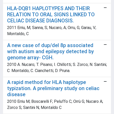
HLA-DQB1 HAPLOTYPES AND THEIR
RELATION TO ORAL SIGNS LINKED TO
CELIAC DISEASE DIAGNOSIS.
2011 Erriu, M; Sanna, S; Nucaro, A; Orru, G; Garau, V;
Montaldo, C
A new case of dup/del 8p associated
with autism and epilepsy detected by
genome array- CGH.
2010 A. Nucaro; T. Pisano; I. Chillotti; S. Zorco; N. Santini;
C. Montaldo; C. Cianchetti; D. Pruna.
A rapid method for HLA haplotype
typization. A preliminary study on celiac
disease
2010 Erriu M; Boscarelli F; Peluffo C; Orrù G; Nucaro A;
Zorco S; Santini N; Montaldo C