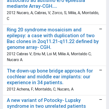
associato ad autismo e/o epilessia
mediante Array-CGH....
2012 Nucaro, A; Cabras, V; Zorco, S; Milia, A; Montaldo,
C
Ring 20 syndrome mosaicism and
epilepsy: a case with duplication of two
Bac clones in 2oq11.21-q11.22 defined by
genome array- CGH.
2012 Cabras V; Erriu M; Loi M; Milia A; Montaldo C;
Nucaro A.
The down-up bone bridge approach for
cochlear and middle ear implants: our
experience in 34 patients.
2012 Achena, F; Montaldo, C; Nucaro, A
A new variant of Potocky- Lupsky
syndrome in two unrelated patients