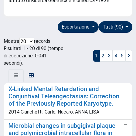
Istituto di Ricerca Genetica e Biomedica - IRGB
Esportazione
Tutti (90)
Mostra
records
Risultati 1 - 20 di 90 (tempo
di esecuzione: 0.041
1
2
3
4
5
secondi).
X-Linked Mental Retardation and
Conjuntival Teleangectasias: Correction
of the Previously Reported Karyotype.
2014 Cianchetti, Carlo; Nucaro, ANNA LISA
Microbial changes in subgigival plaque
and polymicrobial intracellular flora in