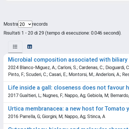
Mostra
records
Risultati 1 - 20 di 29 (tempo di esecuzione: 0.046 secondi).
Microbial composition associated with biliary
2024 Blanco-Miguez, A.; Carloni, S.; Cardenas, C.; Dioguardi, C. 
Pinto, F.; Scuderi, C.; Casari, E.; Montorsi, M.; Anderloni, A.; Re
Life inside a gall: closeness does not favour 
2017 Gualtieri, L; Nugnes, F; Nappo, Ag; Gebiola, M; Bernardo
Urtica membranacea: a new host for Tomato yell
2016 Parrella, G; Giorgini, M; Nappo, Ag; Stinca, A