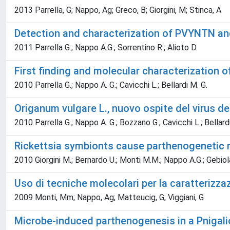
2013 Parrella, G; Nappo, Ag; Greco, B; Giorgini, M; Stinca, A
Detection and characterization of PVYNTN an
2011 Parrella G.; Nappo A.G.; Sorrentino R.; Alioto D.
First finding and molecular characterization of
2010 Parrella G.; Nappo A. G.; Cavicchi L.; Bellardi M. G.
Origanum vulgare L., nuovo ospite del virus de
2010 Parrella G.; Nappo A. G.; Bozzano G.; Cavicchi L.; Bellard
Rickettsia symbionts cause parthenogenetic r
2010 Giorgini M.; Bernardo U.; Monti M.M.; Nappo A.G.; Gebiol
Uso di tecniche molecolari per la caratteriz
2009 Monti, Mm; Nappo, Ag; Matteucig, G; Viggiani, G
Microbe-induced parthenogenesis in a Pnigali