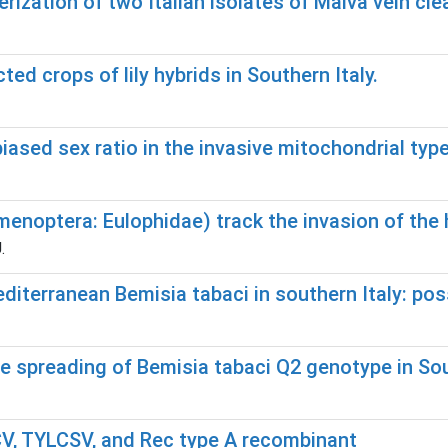
ization of two Italian isolates of Malva vein clea
ed crops of lily hybrids in Southern Italy.
sed sex ratio in the invasive mitochondrial type
menoptera: Eulophidae) track the invasion of the
.
editerranean Bemisia tabaci in southern Italy: pos
he spreading of Bemisia tabaci Q2 genotype in Sou
V, TYLCSV, and Rec type A recombinant