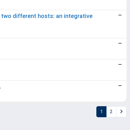
two different hosts: an integrative
.
1
2