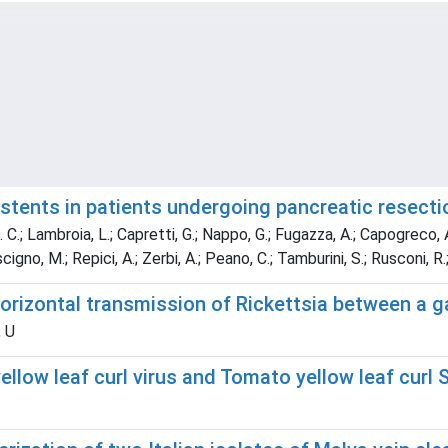
 stents in patients undergoing pancreatic resecti
C.; Lambroia, L.; Capretti, G.; Nappo, G.; Fugazza, A.; Capogreco, A.; 
scigno, M.; Repici, A.; Zerbi, A.; Peano, C.; Tamburini, S.; Rusconi, R
horizontal transmission of Rickettsia between a g
, U
ow leaf curl virus and Tomato yellow leaf curl Sar