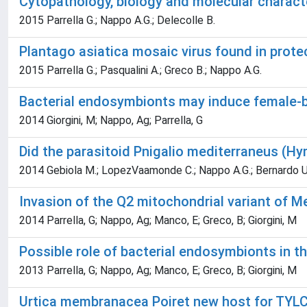
Cytopathology, biology and molecular character
2015 Parrella G.; Nappo A.G.; Delecolle B.
Plantago asiatica mosaic virus found in protect
2015 Parrella G.; Pasqualini A.; Greco B.; Nappo A.G.
Bacterial endosymbionts may induce female-bia
2014 Giorgini, M; Nappo, Ag; Parrella, G
Did the parasitoid Pnigalio mediterraneus (Hy
2014 Gebiola M.; LopezVaamonde C.; Nappo A.G.; Bernardo U
Invasion of the Q2 mitochondrial variant of M
2014 Parrella, G; Nappo, Ag; Manco, E; Greco, B; Giorgini, M
Possible role of bacterial endosymbionts in t
2013 Parrella, G; Nappo, Ag; Manco, E; Greco, B; Giorgini, M
Urtica membranacea Poiret new host for TYLC