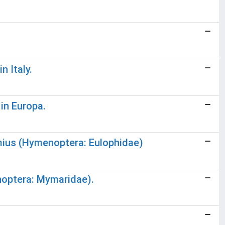
n Italy.
 in Europa.
mius (Hymenoptera: Eulophidae)
noptera: Mymaridae).