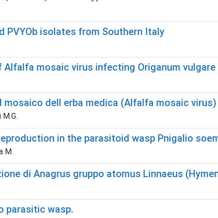
d PVYOb isolates from Southern Italy
 Alfalfa mosaic virus infecting Origanum vulgare i
l mosaico dell erba medica (Alfalfa mosaic virus)
i M.G.
eproduction in the parasitoid wasp Pnigalio soe
a M.
zazione di Anagrus gruppo atomus Linnaeus (Hyme
o parasitic wasp.