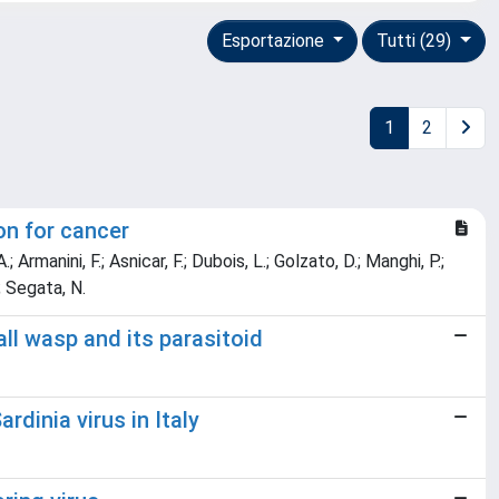
Esportazione
Tutti (29)
1
2
on for cancer
Armanini, F.; Asnicar, F.; Dubois, L.; Golzato, D.; Manghi, P.;
.; Segata, N.
all wasp and its parasitoid
dinia virus in Italy