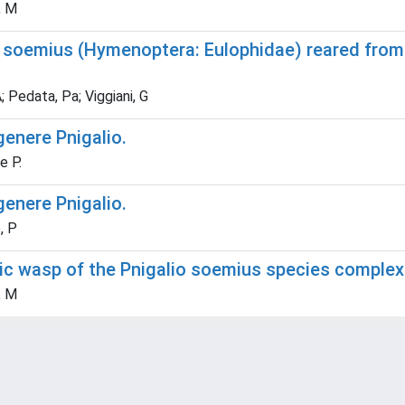
, M
o soemius (Hymenoptera: Eulophidae) reared from 
 Pedata, Pa; Viggiani, G
genere Pnigalio.
e P.
genere Pnigalio.
, P
ic wasp of the Pnigalio soemius species complex
, M