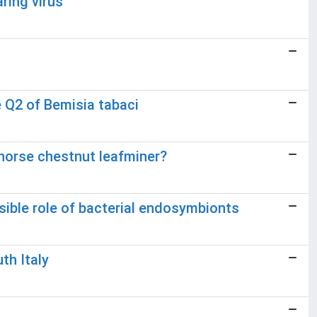
ring virus
 Q2 of Bemisia tabaci
 horse chestnut leafminer?
sible role of bacterial endosymbionts
th Italy