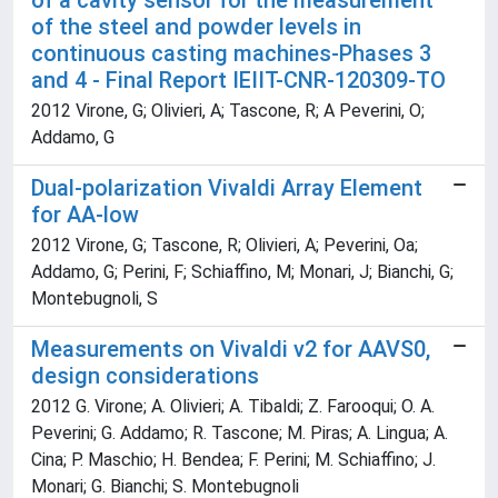
of a cavity sensor for the measurement
of the steel and powder levels in
continuous casting machines-Phases 3
and 4 - Final Report IEIIT-CNR-120309-TO
2012 Virone, G; Olivieri, A; Tascone, R; A Peverini, O;
Addamo, G
Dual-polarization Vivaldi Array Element
for AA-low
2012 Virone, G; Tascone, R; Olivieri, A; Peverini, Oa;
Addamo, G; Perini, F; Schiaffino, M; Monari, J; Bianchi, G;
Montebugnoli, S
Measurements on Vivaldi v2 for AAVS0,
design considerations
2012 G. Virone; A. Olivieri; A. Tibaldi; Z. Farooqui; O. A.
Peverini; G. Addamo; R. Tascone; M. Piras; A. Lingua; A.
Cina; P. Maschio; H. Bendea; F. Perini; M. Schiaffino; J.
Monari; G. Bianchi; S. Montebugnoli