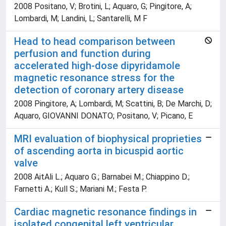
2008 Positano, V; Brotini, L; Aquaro, G; Pingitore, A;
Lombardi, M; Landini, L; Santarelli, M F
Head to head comparison between
perfusion and function during
accelerated high-dose dipyridamole
magnetic resonance stress for the
detection of coronary artery disease
2008 Pingitore, A; Lombardi, M; Scattini, B; De Marchi, D;
Aquaro, GIOVANNI DONATO; Positano, V; Picano, E
MRI evaluation of biophysical proprieties
of ascending aorta in bicuspid aortic
valve
2008 AitAli L.; Aquaro G.; Barnabei M.; Chiappino D.;
Farnetti A.; Kull S.; Mariani M.; Festa P.
Cardiac magnetic resonance findings in
isolated congenital left ventricular