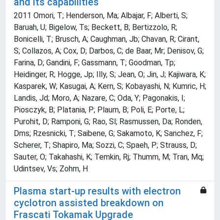
and its capabilities
2011 Omori, T; Henderson, Ma; Albajar, F; Alberti, S;
Baruah, U; Bigelow, Ts; Beckett, B; Bertizzolo, R;
Bonicelli, T; Brusch, A; Caughman, Jb; Chavan, R; Cirant,
S; Collazos, A; Cox, D; Darbos, C; de Baar, Mr; Denisov, G;
Farina, D; Gandini, F; Gassmann, T; Goodman, Tp;
Heidinger, R; Hogge, Jp; Illy, S; Jean, O; Jin, J; Kajiwara, K;
Kasparek, W; Kasugai, A; Kern, S; Kobayashi, N; Kumric, H;
Landis, Jd; Moro, A; Nazare, C; Oda, Y; Pagonakis, I;
Piosczyk, B; Platania, P; Plaum, B; Poli, E; Porte, L;
Purohit, D; Ramponi, G; Rao, Sl; Rasmussen, Da; Ronden,
Dms; Rzesnicki, T; Saibene, G; Sakamoto, K; Sanchez, F;
Scherer, T; Shapiro, Ma; Sozzi, C; Spaeh, P; Strauss, D;
Sauter, O; Takahashi, K; Temkin, Rj; Thumm, M; Tran, Mq;
Udintsev, Vs; Zohm, H
Plasma start-up results with electron
cyclotron assisted breakdown on
Frascati Tokamak Upgrade