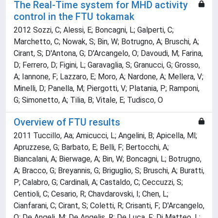
The Real-Time system for MHD activity
control in the FTU tokamak
2012 Sozzi, C; Alessi, E; Boncagni, L; Galperti, C;
Marchetto, C; Nowak, S; Bin, W; Botrugno, A; Bruschi, A;
Cirant, S; D'Antona, G; D'Arcangelo, O; Davoudi, M; Farina,
D; Ferrero, D; Figini, L; Garavaglia, S; Granucci, G; Grosso,
A; Iannone, F; Lazzaro, E; Moro, A; Nardone, A; Mellera, V;
Minelli, D; Panella, M; Piergotti, V; Platania, P; Ramponi,
G; Simonetto, A; Tilia, B; Vitale, E; Tudisco, O
Overview of FTU results
2011 Tuccillo, Aa; Amicucci, L; Angelini, B; Apicella, Ml;
Apruzzese, G; Barbato, E; Belli, F; Bertocchi, A;
Biancalani, A; Bierwage, A; Bin, W; Boncagni, L; Botrugno,
A; Bracco, G; Breyannis, G; Briguglio, S; Bruschi, A; Buratti,
P; Calabro, G; Cardinali, A; Castaldo, C; Ceccuzzi, S;
Centioli, C; Cesario, R; Chavdarovski, I; Chen, L;
Cianfarani, C; Cirant, S; Coletti, R; Crisanti, F; D'Arcangelo,
O; De Angeli, M; De Angelis, R; De Luca, F; Di Matteo, L;