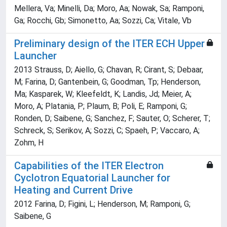
Mellera, Va; Minelli, Da; Moro, Aa; Nowak, Sa; Ramponi,
Ga; Rocchi, Gb; Simonetto, Aa; Sozzi, Ca; Vitale, Vb
Preliminary design of the ITER ECH Upper
Launcher
2013 Strauss, D; Aiello, G; Chavan, R; Cirant, S; Debaar,
M; Farina, D; Gantenbein, G; Goodman, Tp; Henderson,
Ma; Kasparek, W; Kleefeldt, K; Landis, Jd; Meier, A;
Moro, A; Platania, P; Plaum, B; Poli, E; Ramponi, G;
Ronden, D; Saibene, G; Sanchez, F; Sauter, O; Scherer, T;
Schreck, S; Serikov, A; Sozzi, C; Spaeh, P; Vaccaro, A;
Zohm, H
Capabilities of the ITER Electron
Cyclotron Equatorial Launcher for
Heating and Current Drive
2012 Farina, D; Figini, L; Henderson, M; Ramponi, G;
Saibene, G