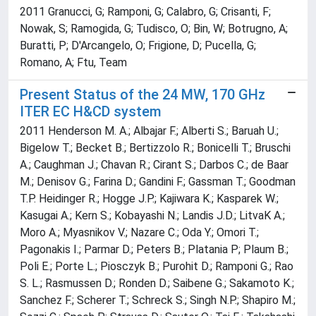
2011 Granucci, G; Ramponi, G; Calabro, G; Crisanti, F;
Nowak, S; Ramogida, G; Tudisco, O; Bin, W; Botrugno, A;
Buratti, P; D'Arcangelo, O; Frigione, D; Pucella, G;
Romano, A; Ftu, Team
Present Status of the 24 MW, 170 GHz
ITER EC H&CD system
2011 Henderson M. A.; Albajar F.; Alberti S.; Baruah U.;
Bigelow T.; Becket B.; Bertizzolo R.; Bonicelli T.; Bruschi
A.; Caughman J.; Chavan R.; Cirant S.; Darbos C.; de Baar
M.; Denisov G.; Farina D.; Gandini F.; Gassman T.; Goodman
T.P. Heidinger R.; Hogge J.P.; Kajiwara K.; Kasparek W.;
Kasugai A.; Kern S.; Kobayashi N.; Landis J.D.; LitvaK A.;
Moro A.; Myasnikov V.; Nazare C.; Oda Y.; Omori T.;
Pagonakis I.; Parmar D.; Peters B.; Platania P; Plaum B.;
Poli E.; Porte L.; Piosczyk B.; Purohit D.; Ramponi G.; Rao
S. L.; Rasmussen D.; Ronden D.; Saibene G.; Sakamoto K.;
Sanchez F.; Scherer T.; Schreck S.; Singh N.P.; Shapiro M.;