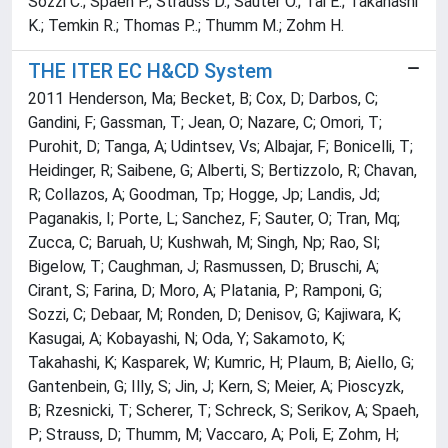
Sozzi C.; Spaeh P.; Strauss D.; Sauter O.; Tai E.; Takahashi
K.; Temkin R.; Thomas P..; Thumm M.; Zohm H.
THE ITER EC H&CD System
2011 Henderson, Ma; Becket, B; Cox, D; Darbos, C;
Gandini, F; Gassman, T; Jean, O; Nazare, C; Omori, T;
Purohit, D; Tanga, A; Udintsev, Vs; Albajar, F; Bonicelli, T;
Heidinger, R; Saibene, G; Alberti, S; Bertizzolo, R; Chavan,
R; Collazos, A; Goodman, Tp; Hogge, Jp; Landis, Jd;
Paganakis, I; Porte, L; Sanchez, F; Sauter, O; Tran, Mq;
Zucca, C; Baruah, U; Kushwah, M; Singh, Np; Rao, Sl;
Bigelow, T; Caughman, J; Rasmussen, D; Bruschi, A;
Cirant, S; Farina, D; Moro, A; Platania, P; Ramponi, G;
Sozzi, C; Debaar, M; Ronden, D; Denisov, G; Kajiwara, K;
Kasugai, A; Kobayashi, N; Oda, Y; Sakamoto, K;
Takahashi, K; Kasparek, W; Kumric, H; Plaum, B; Aiello, G;
Gantenbein, G; Illy, S; Jin, J; Kern, S; Meier, A; Pioscyzk,
B; Rzesnicki, T; Scherer, T; Schreck, S; Serikov, A; Spaeh,
P; Strauss, D; Thumm, M; Vaccaro, A; Poli, E; Zohm, H;