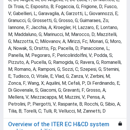
Di Troia, C; Esposito, B; Fogaccia, G; Frigione, D; Fusco,
V; Gabellieri, L; Garavaglia, A; Garzotti, L; Giovannozzi, E;
Granucci, G; Grossetti, G; Grosso, G; Guimaraes, Zo;
Iannone, F; Jacchia, A; Kroegler, H; Lazzaro, E; Lontano,
M; Maddaluno, G; Marinucci, M; Marocco, D; Mazzitelli,
G; Mazzotta, C; Milovanov, A; Mirizzi, Fc; Monari, G; Moro,
A; Nowak, S; Orsitto, Fp; Pacella, D; Panaccione, L;
Panella, M; Pegoraro, F; Pericoliridolfini, V; Podda, S;
Pizzuto, A; Pucella, G; Ramogida, G; Ravera, G; Romanelli,
M; Romano, A; Ramponi, G; Sozzi, C; Szepesi, G; Sternini,
E; Tudisco, O; Vitale, E; Vlad, G; Zanza, V; Zerbini, M;
Zonca, F; Wang, X; Aquilini, M; Cefali, P; Di Ferdinando, E;
Di Giovenale, S; Giacomi, G; Gravanti, F; Grosso, A;
Mellera, V; Mezzacappa, M; Muzzini, V; Pensa, A;
Petrolini, P; Piergotti, V; Raspante, B; Rocchi, G; Sibio, A;
Tilia, B; Torelli, C; Tulli, R; Vellucci, M; Zannetti, D
Overview of the ITER EC H&CD system