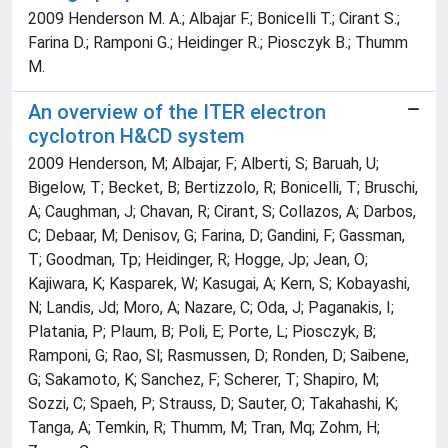
2009 Henderson M. A.; Albajar F.; Bonicelli T.; Cirant S.;
Farina D.; Ramponi G.; Heidinger R.; Piosczyk B.; Thumm
M.
An overview of the ITER electron
cyclotron H&CD system
2009 Henderson, M; Albajar, F; Alberti, S; Baruah, U;
Bigelow, T; Becket, B; Bertizzolo, R; Bonicelli, T; Bruschi,
A; Caughman, J; Chavan, R; Cirant, S; Collazos, A; Darbos,
C; Debaar, M; Denisov, G; Farina, D; Gandini, F; Gassman,
T; Goodman, Tp; Heidinger, R; Hogge, Jp; Jean, O;
Kajiwara, K; Kasparek, W; Kasugai, A; Kern, S; Kobayashi,
N; Landis, Jd; Moro, A; Nazare, C; Oda, J; Paganakis, I;
Platania, P; Plaum, B; Poli, E; Porte, L; Piosczyk, B;
Ramponi, G; Rao, Sl; Rasmussen, D; Ronden, D; Saibene,
G; Sakamoto, K; Sanchez, F; Scherer, T; Shapiro, M;
Sozzi, C; Spaeh, P; Strauss, D; Sauter, O; Takahashi, K;
Tanga, A; Temkin, R; Thumm, M; Tran, Mq; Zohm, H;