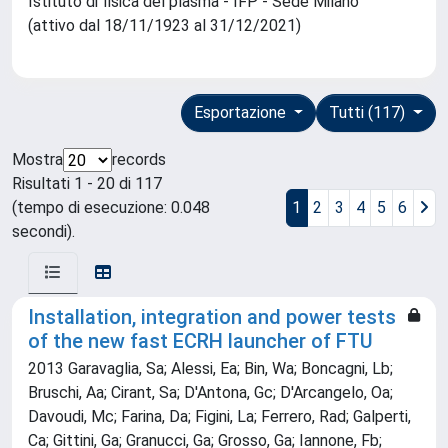
Istituto di fisica del plasma - IFP - Sede Milano
(attivo dal 18/11/1923 al 31/12/2021)
Esportazione
Tutti (117)
Mostra
records
Risultati 1 - 20 di 117
(tempo di esecuzione: 0.048
1
2
3
4
5
6
secondi).
Installation, integration and power tests
of the new fast ECRH launcher of FTU
2013 Garavaglia, Sa; Alessi, Ea; Bin, Wa; Boncagni, Lb;
Bruschi, Aa; Cirant, Sa; D'Antona, Gc; D'Arcangelo, Oa;
Davoudi, Mc; Farina, Da; Figini, La; Ferrero, Rad; Galperti,
Ca; Gittini, Ga; Granucci, Ga; Grosso, Ga; Iannone, Fb;