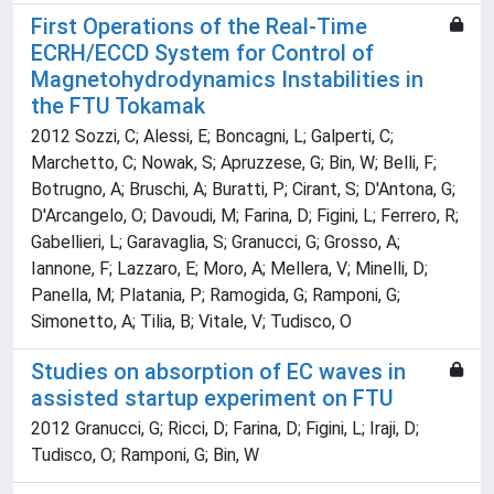
First Operations of the Real-Time
ECRH/ECCD System for Control of
Magnetohydrodynamics Instabilities in
the FTU Tokamak
2012 Sozzi, C; Alessi, E; Boncagni, L; Galperti, C;
Marchetto, C; Nowak, S; Apruzzese, G; Bin, W; Belli, F;
Botrugno, A; Bruschi, A; Buratti, P; Cirant, S; D'Antona, G;
D'Arcangelo, O; Davoudi, M; Farina, D; Figini, L; Ferrero, R;
Gabellieri, L; Garavaglia, S; Granucci, G; Grosso, A;
Iannone, F; Lazzaro, E; Moro, A; Mellera, V; Minelli, D;
Panella, M; Platania, P; Ramogida, G; Ramponi, G;
Simonetto, A; Tilia, B; Vitale, V; Tudisco, O
Studies on absorption of EC waves in
assisted startup experiment on FTU
2012 Granucci, G; Ricci, D; Farina, D; Figini, L; Iraji, D;
Tudisco, O; Ramponi, G; Bin, W