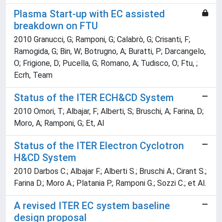
Plasma Start-up with EC assisted
breakdown on FTU
2010 Granucci, G; Ramponi, G; Calabrò, G; Crisanti, F;
Ramogida, G; Bin, W; Botrugno, A; Buratti, P; Darcangelo,
O; Frigione, D; Pucella, G; Romano, A; Tudisco, O; Ftu, ;
Ecrh, Team
Status of the ITER ECH&CD System
2010 Omori, T; Albajar, F; Alberti, S; Bruschi, A; Farina, D;
Moro, A; Ramponi, G; Et, Al
Status of the ITER Electron Cyclotron
H&CD System
2010 Darbos C.; Albajar F.; Alberti S.; Bruschi A.; Cirant S.;
Farina D.; Moro A.; Platania P.; Ramponi G.; Sozzi C.; et Al.
A revised ITER EC system baseline
design proposal