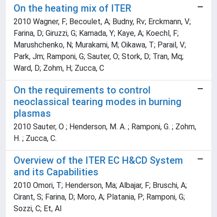
On the heating mix of ITER
2010 Wagner, F; Becoulet, A; Budny, Rv; Erckmann, V;
Farina, D; Giruzzi, G; Kamada, Y; Kaye, A; Koechl, F;
Marushchenko, N; Murakami, M; Oikawa, T; Parail, V;
Park, Jm; Ramponi, G; Sauter, O; Stork, D; Tran, Mq;
Ward, D; Zohm, H; Zucca, C
On the requirements to control
neoclassical tearing modes in burning
plasmas
2010 Sauter, O ; Henderson, M. A. ; Ramponi, G. ; Zohm,
H. ; Zucca, C.
Overview of the ITER EC H&CD System
and its Capabilities
2010 Omori, T; Henderson, Ma; Albajar, F; Bruschi, A;
Cirant, S; Farina, D; Moro, A; Platania, P; Ramponi, G;
Sozzi, C; Et, Al