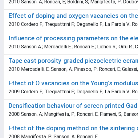
2010 Sanson, A; Roncari, E; Boldrini, S; Mangifesta, P; Doubo
Effect of doping and oxygen vacancies on the 
2010 Cordero F.; Trequattrini F.; Deganello F.; La Parola V.; Ro
Influence of processing parameters on the ele
2010 Sanson A.; Mercadelli E.; Roncari E.; Licheri R.; Orru R.; C
Tape cast porosity-graded piezoelectric cera
2010 Mercadelli, E; Sanson, A; Pinasco, P; Roncari, E; Galassi
Effect of O vacancies on the Young's modulu
2009 Cordero F.; Trequattrini F.; Deganello F.; La Parola V.; Ro
Densification behaviour of screen printed Gad
2008 Sanson, A; Mangifesta, P; Roncari, E; Fiameni, S; Barison
Effect of the doping method on the sintering
2008 Mangifesta, P; Sanson, A; Roncari, E