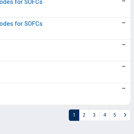
anodes for SOFCs
anodes for SOFCs
1
2
3
4
5