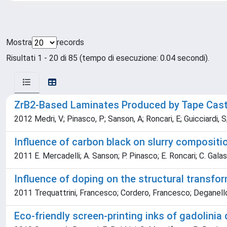
Mostra
records
Risultati 1 - 20 di 85 (tempo di esecuzione: 0.04 secondi).
ZrB2-Based Laminates Produced by Tape Cast
2012 Medri, V; Pinasco, P; Sanson, A; Roncari, E; Guicciardi, S
Influence of carbon black on slurry compositi
2011 E. Mercadelli; A. Sanson; P. Pinasco; E. Roncari; C. Galas
Influence of doping on the structural transf
2011 Trequattrini, Francesco; Cordero, Francesco; Deganell
Eco-friendly screen-printing inks of gadolinia