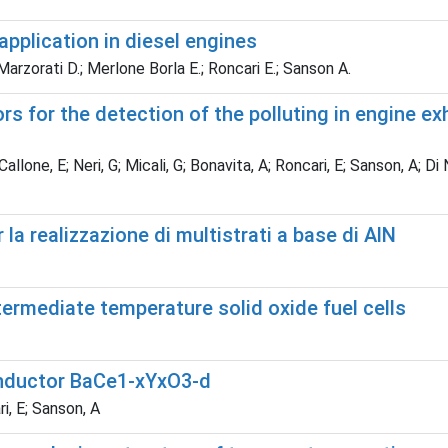
pplication in diesel engines
; Marzorati D.; Merlone Borla E.; Roncari E.; Sanson A.
 for the detection of the polluting in engine exh
llone, E; Neri, G; Micali, G; Bonavita, A; Roncari, E; Sanson, A; Di N
 la realizzazione di multistrati a base di AlN
termediate temperature solid oxide fuel cells
conductor BaCe1-xYxO3-d
i, E; Sanson, A