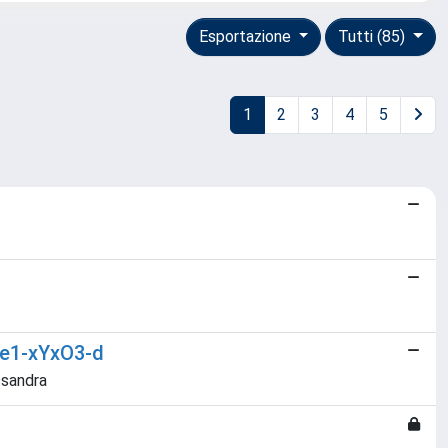
Esportazione
Tutti (85)
1
2
3
4
5
aCe1-xYxO3-d
ssandra