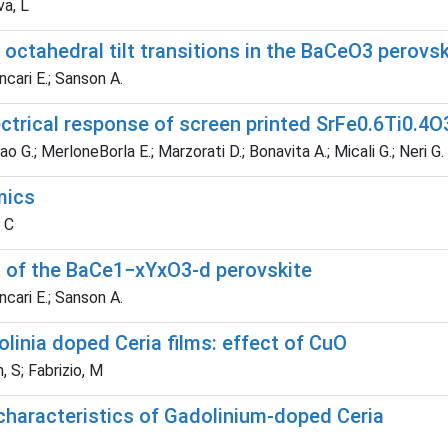
va, L
octahedral tilt transitions in the BaCeO3 perovsk
ncari E.; Sanson A.
ctrical response of screen printed SrFe0.6Ti0.4O3
ao G.; MerloneBorla E.; Marzorati D.; Bonavita A.; Micali G.; Neri G.
mics
, C
s of the BaCe1−xYxO3-d perovskite
ncari E.; Sanson A.
olinia doped Ceria films: effect of CuO
, S; Fabrizio, M
 characteristics of Gadolinium-doped Ceria