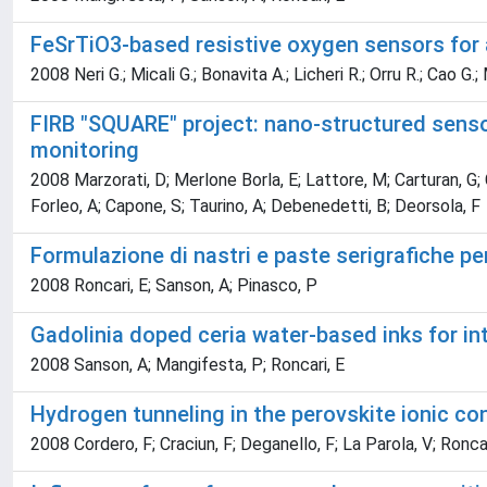
FeSrTiO3-based resistive oxygen sensors for a
2008 Neri G.; Micali G.; Bonavita A.; Licheri R.; Orru R.; Cao G.
FIRB "SQUARE" project: nano-structured sensors
monitoring
2008 Marzorati, D; Merlone Borla, E; Lattore, M; Carturan, G; Ca
Forleo, A; Capone, S; Taurino, A; Debenedetti, B; Deorsola, F
Formulazione di nastri e paste serigrafiche per
2008 Roncari, E; Sanson, A; Pinasco, P
Gadolinia doped ceria water-based inks for in
2008 Sanson, A; Mangifesta, P; Roncari, E
Hydrogen tunneling in the perovskite ionic 
2008 Cordero, F; Craciun, F; Deganello, F; La Parola, V; Roncar