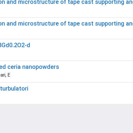
ion and microstructure of tape cast supporting 
ion and microstructure of tape cast supporting 
.8Gd0.2O2-d
ped ceria nanopowders
ari, E
turbulatori