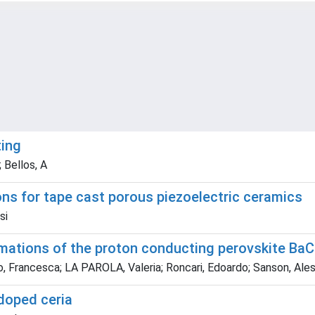
ing
; Bellos, A
ons for tape cast porous piezoelectric ceramics
si
ormations of the proton conducting perovskite B
o, Francesca; LA PAROLA, Valeria; Roncari, Edoardo; Sanson, Ale
 doped ceria