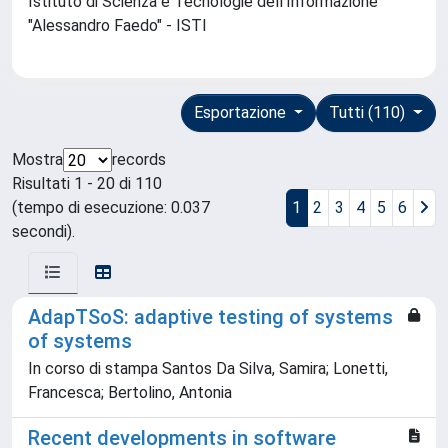
Istituto di Scienza e Tecnologie dell'Informazione
"Alessandro Faedo" - ISTI
Esportazione
Tutti (110)
Mostra
records
Risultati 1 - 20 di 110
(tempo di esecuzione: 0.037
1
2
3
4
5
6
secondi).
AdapTSoS: adaptive testing of systems
of systems
In corso di stampa Santos Da Silva, Samira; Lonetti,
Francesca; Bertolino, Antonia
Recent developments in software