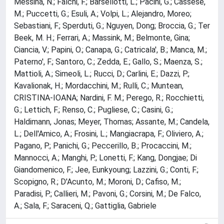
Messina, N.; Falchi, F.; Barsellotti, L.; Pacini, G.; Cassese,
M.; Puccetti, G.; Esuli, A.; Volpi, L.; Alejandro, Moreo;
Sebastiani, F.; Sperduti, G.; Nguyen, Dong; Broccia, G.; Ter
Beek, M. H.; Ferrari, A.; Massink, M.; Belmonte, Gina;
Ciancia, V.; Papini, O.; Canapa, G.; Catricala', B.; Manca, M.;
Paterno', F.; Santoro, C.; Zedda, E.; Gallo, S.; Maenza, S.;
Mattioli, A.; Simeoli, L.; Rucci, D.; Carlini, E.; Dazzi, P.;
Kavalionak, H.; Mordacchini, M.; Rulli, C.; Muntean,
CRISTINA-IOANA; Nardini, F. M.; Perego, R.; Rocchietti,
G.; Lettich, F.; Renso, C.; Pugliese, C.; Casini, G.;
Haldimann, Jonas; Meyer, Thomas; Assante, M.; Candela,
L.; Dell'Amico, A.; Frosini, L.; Mangiacrapa, F.; Oliviero, A.;
Pagano, P.; Panichi, G.; Peccerillo, B.; Procaccini, M.;
Mannocci, A.; Manghi, P.; Lonetti, F.; Kang, Dongjae; Di
Giandomenico, F.; Jee, Eunkyoung; Lazzini, G.; Conti, F.;
Scopigno, R.; D'Acunto, M.; Moroni, D.; Cafiso, M.;
Paradisi, P.; Callieri, M.; Pavoni, G.; Corsini, M.; De Falco,
A.; Sala, F.; Saraceni, Q.; Gattiglia, Gabriele