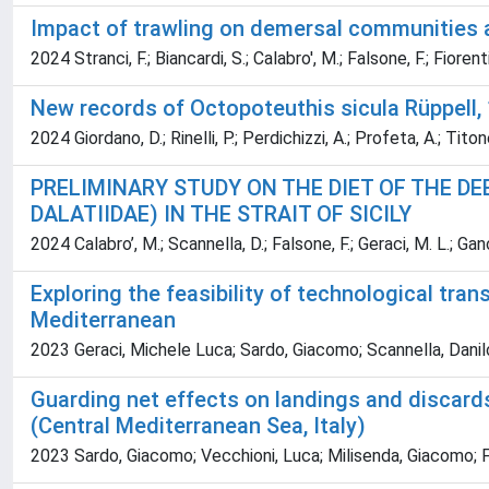
Impact of trawling on demersal communities an
2024 Stranci, F.; Biancardi, S.; Calabro', M.; Falsone, F.; Fioren
New records of Octopoteuthis sicula Rüppell,
2024 Giordano, D.; Rinelli, P.; Perdichizzi, A.; Profeta, A.; Titon
PRELIMINARY STUDY ON THE DIET OF THE DE
DALATIIDAE) IN THE STRAIT OF SICILY
2024 Calabro’, M.; Scannella, D.; Falsone, F.; Geraci, M. L.; Ganci
Exploring the feasibility of technological tra
Mediterranean
2023 Geraci, Michele Luca; Sardo, Giacomo; Scannella, Danilo; 
Guarding net effects on landings and discards
(Central Mediterranean Sea, Italy)
2023 Sardo, Giacomo; Vecchioni, Luca; Milisenda, Giacomo; Fal