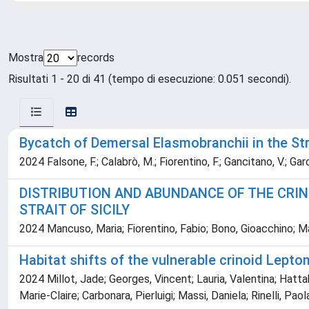
Mostra
records
Risultati 1 - 20 di 41 (tempo di esecuzione: 0.051 secondi).
Bycatch of Demersal Elasmobranchii in the Stra
2024 Falsone, F.; Calabrò, M.; Fiorentino, F.; Gancitano, V.; Garof
DISTRIBUTION AND ABUNDANCE OF THE CRIN
STRAIT OF SICILY
2024 Mancuso, Maria; Fiorentino, Fabio; Bono, Gioacchino; Ma
Habitat shifts of the vulnerable crinoid Lep
2024 Millot, Jade; Georges, Vincent; Lauria, Valentina; Hattab,
Marie-Claire; Carbonara, Pierluigi; Massi, Daniela; Rinelli, Pao