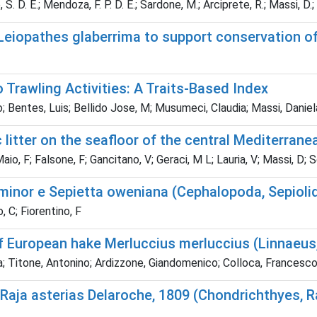
 D. E.; Mendoza, F. P. D. E.; Sardone, M.; Arciprete, R.; Massi, D.; M
l Leiopathes glaberrima to support conservation 
 Trawling Activities: A Traits-Based Index
gio; Bentes, Luis; Bellido Jose, M; Musumeci, Claudia; Massi, Dani
litter on the seafloor of the central Mediterrane
io, F; Falsone, F; Gancitano, V; Geraci, M L; Lauria, V; Massi, D; S
inor e Sepietta oweniana (Cephalopoda, Sepiolidae
, C; Fiorentino, F
f European hake Merluccius merluccius (Linnaeus,
la; Titone, Antonino; Ardizzone, Giandomenico; Colloca, Francesc
ja asterias Delaroche, 1809 (Chondrichthyes, Raji