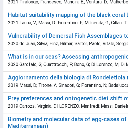
2021 Tiralongo, Francesco; Mancini, E.; Ventura, D.; Malherbe, S.
Habitat suitability mapping of the black cora
2021 Lauria, V.; Massi, D.; Fiorentino, F.; Milisenda, G.; Cillari, T.
Vulnerability of Demersal Fish Assemblages to
2020 de Juan, Silvia; Hinz, Hilmar; Sartor, Paolo; Vitale, Ser
What is in our seas? Assessing anthropogenic 
2020 Garofalo, G; Quattrocchi, F; Bono, G; Di Lorenzo, M; Di Ma
Aggiornamento della biologia di Rondeletiola m
2019 Massi, D; Titone, A; Sinacori, G; Fiorentino, N; Badalucco
Prey preferences and ontogenetic diet shift o
2019 Carrozzi, Virginia; DI LORENZO, Manfredi; Massi, Danie
Biometry and molecular data of egg-cases of Ra
Mediterranean)