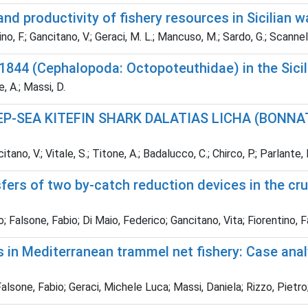
d productivity of fishery resources in Sicilian w
tino, F.; Gancitano, V.; Geraci, M. L.; Mancuso, M.; Sardo, G.; Scannel
 1844 (Cephalopoda: Octopoteuthidae) in the Sici
e, A.; Massi, D.
EP-SEA KITEFIN SHARK DALATIAS LICHA (BONNA
tano, V.; Vitale, S.; Titone, A.; Badalucco, C.; Chirco, P.; Parlante, 
nsfers of two by-catch reduction devices in the c
Falsone, Fabio; Di Maio, Federico; Gancitano, Vita; Fiorentino, Fa
 in Mediterranean trammel net fishery: Case anal
sone, Fabio; Geraci, Michele Luca; Massi, Daniela; Rizzo, Pietro; 