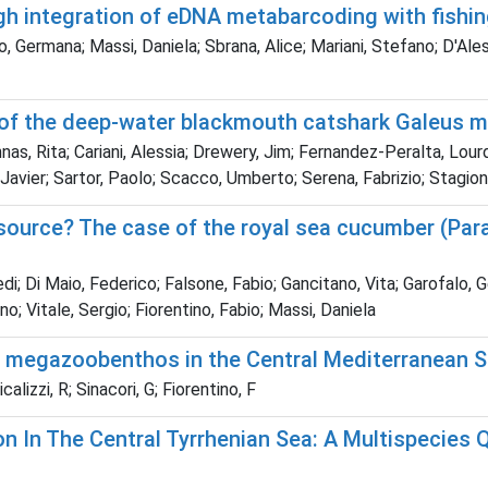
h integration of eDNA metabarcoding with fishing
alo, Germana; Massi, Daniela; Sbrana, Alice; Mariani, Stefano; D'A
e of the deep-water blackmouth catshark Galeus 
nas, Rita; Cariani, Alessia; Drewery, Jim; Fernandez-Peralta, Lourd
 Javier; Sartor, Paolo; Scacco, Umberto; Serena, Fabrizio; Stagioni
ource? The case of the royal sea cucumber (Paras
i; Di Maio, Federico; Falsone, Fabio; Gancitano, Vita; Garofalo, 
; Vitale, Sergio; Fiorentino, Fabio; Massi, Daniela
of megazoobenthos in the Central Mediterranean 
alizzi, R; Sinacori, G; Fiorentino, F
In The Central Tyrrhenian Sea: A Multispecies Q