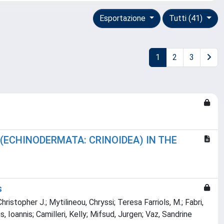
Esportazione
Tutti (41)
1
2
3
(ECHINODERMATA: CRINOIDEA) IN THE
s
ristopher J.; Mytilineou, Chryssi; Teresa Farriols, M.; Fabri,
s, Ioannis; Camilleri, Kelly; Mifsud, Jurgen; Vaz, Sandrine