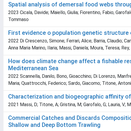
Spatial analysis of demersal food webs throug
2023 Cicala, Davide; Maiello, Giulia; Fiorentino, Fabio; Garof
Tommaso
First evidence o population genetic structur
2022 Di Crescenzo, Simone; Ferrari, Alice; Barria, Claudio; Can
Anna Maria Marino, Ilaria; Massi, Daniela; Moura, Teresa; Rey,
How does climate change affect a fishable res
Mediterranean Sea
2022 Scannella, Danilo; Bono, Gioacchino; Di Lorenzo, Manfred
Maria; Quattrocchi, Federico; Sardo, Giacomo; Titone, Antonino
Characterization and biogeographic affinity 
2021 Massi, D; Titone, A; Gristina, M; Garofalo, G; Lauria, V; Mic
Commercial Catches and Discards Composition 
Shallow and Deep Bottom Trawling