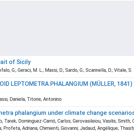
it of Sicily
alo, G.; Geraci, M. L.; Massi, D.; Sardo, G.; Scannella, D.; Vitale, S.
OID LEPTOMETRA PHALANGIUM (MÜLLER, 1841) 
ssi, Daniela; Titone, Antonino
tometra phalangium under climate change scenario
 Tarek; Dominguez-Carrió, Carlos; Gerovasileiou, Vasilis; Smith, Ch
la; Profeta, Adriana; Chimienti, Giovanni; Jadaud, Angélique; Thasiti