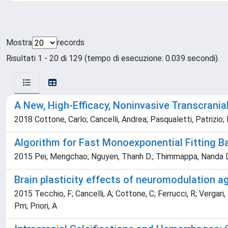
Mostra
records
Risultati 1 - 20 di 129 (tempo di esecuzione: 0.039 secondi).
A New, High-Efficacy, Noninvasive Transcrania
2018 Cottone, Carlo; Cancelli, Andrea; Pasqualetti, Patrizio
Algorithm for Fast Monoexponential Fitting B
2015 Pei, Mengchao; Nguyen, Thanh D.; Thimmappa, Nanda D.; Sa
Brain plasticity effects of neuromodulation ag
2015 Tecchio, F; Cancelli, A; Cottone, C; Ferrucci, R; Vergari, M
Pm; Priori, A