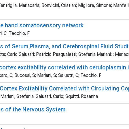
riglia, Mariacarla; Bonvicini, Cristian; Migliore, Simone; Manfellot
 the hand somatosensory network
i, C; Tecchio, F
is of Serum,Plasma, and Cerebrospinal Fluid Stud
a; Carlo Salustri; Patrizio Pasqualetti; Stefania Mariani; ; Mariacr
tex excitability correlated with ceruloplasmin i
o, C; Bucossi, S; Mariani, S; Salustri, C; Tecchio, F
rtex Excitability Correlated with Circulating C
ariani, Stefania; Salustri, Carlo; Squitti, Rosanna
es of the Nervous System