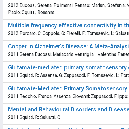
2012 Bucossi, Serena; Polimanti, Renato; Mariani, Stefania; Vent
Paolo; Squitti, Rosanna
Multiple frequency effective connectivity in
2012 Porcaro, C; Coppola, G; Pierelli, F; Tomasevic, L; Salustr
Copper in Alzheimer's Disease: A Meta-Analys
2011 Serena Bucossi; Mariacarla Ventriglia; ; Valentina Panett
Glutamate-mediated primary somatosensory cor
2011 Squitti, R; Assenza, G; Zappasodi, F; Tomasevic, L; Porcar
Glutamate-Mediated Primary Somatosensory Co
2011 Tecchio, Franca; Assenza, Giovanni; Zappasodi, Filippo; M
Mental and Behavioural Disorders and Diseas
2011 Squitti, R; Salustri, C