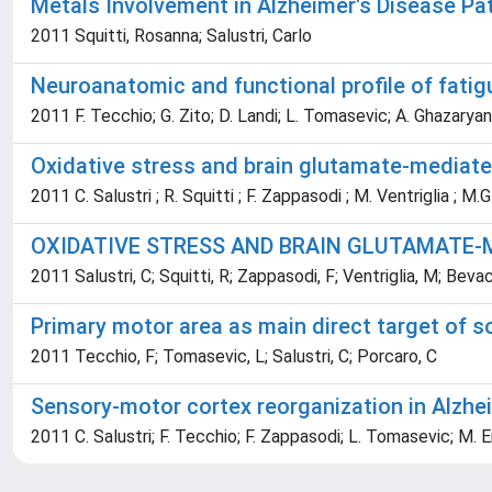
Metals Involvement in Alzheimer's Disease P
2011 Squitti, Rosanna; Salustri, Carlo
Neuroanatomic and functional profile of fatig
2011 F. Tecchio; G. Zito; D. Landi; L. Tomasevic; A. Ghazaryan; 
Oxidative stress and brain glutamate-mediated
2011 C. Salustri ; R. Squitti ; F. Zappasodi ; M. Ventriglia ; M
OXIDATIVE STRESS AND BRAIN GLUTAMATE-M
2011 Salustri, C; Squitti, R; Zappasodi, F; Ventriglia, M; Bev
Primary motor area as main direct target of 
2011 Tecchio, F; Tomasevic, L; Salustri, C; Porcaro, C
Sensory-motor cortex reorganization in Alzhe
2011 C. Salustri; F. Tecchio; F. Zappasodi; L. Tomasevic; M. Er