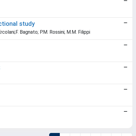
ctional study
rcolani;F. Bagnato; P.M. Rossini; M.M. Filippi
S