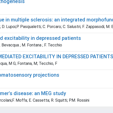
athogenesis
ue in multiple sclerosis: an integrated morphofun
D. Lupoi;P. Pasqualetti; C. Porcaro; C. Salustri; F. Zappasodi; M. E
 excitability in depressed patients
.G. Bevacqua ; M. Fontana ; F. Tecchio
EDIATED EXCITABILITY IN DEPRESSED PATIENT
acqua, M G; Fontana, M; Tecchio, F
somatosensory projections
imer's disease: an MEG study
colani;F. Moffa; E. Cassetta; R. Squitti; P.M. Rossini