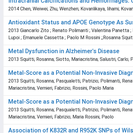
Intracranial Calcifications and Hemorrhages: 
2014 Chen, Weiwei; Zhu, Wenzhen; Kovanlikaya, Iihami; Kovanlik
Antioxidant Status and APOE Genotype As Susc
2013 Giancarlo Zito ; Renato Polimanti ; Valentina Panetta ; M
Lupoi ; Emanuele Cassetta ; Paolo M Rossini ;;Rosanna Squitti
Metal Dysfunction in Alzheimer's Disease
2013 Squitti, Rosanna; Siotto, Mariacristina; Salustri, Carlo;
Metal-Score as a Potential Non-Invasive Diagn
2013 Squitti, Rosanna; Pasqualetti, Patrizio; Polimanti, Renat
Mariacristina; Vernieri, Fabrizio; Rossini, Paolo Maria
Metal-Score as a Potential Non-Invasive Diagn
2013 Squitti, Rosanna; Pasqualetti, Patrizio; Polimanti, Renat
Mariacristina; Vernieri, Fabrizio; Maria Rossini, Paolo
Association of K832R and R952K SNPs of Wils