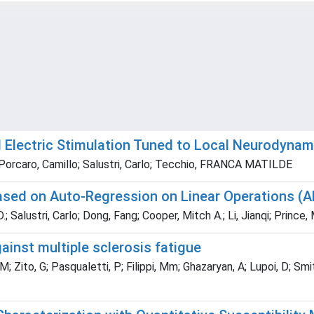
l Electric Stimulation Tuned to Local Neurodynam
; Porcaro, Camillo; Salustri, Carlo; Tecchio, FRANCA MATILDE
ased on Auto-Regression on Linear Operations (A
lustri, Carlo; Dong, Fang; Cooper, Mitch A.; Li, Jianqi; Prince, M
ainst multiple sclerosis fatigue
; Zito, G; Pasqualetti, P; Filippi, Mm; Ghazaryan, A; Lupoi, D; Smits