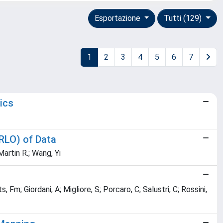
Esportazione
Tutti (129)
1
2
3
4
5
6
7
ics
RLO) of Data
artin R.; Wang, Yi
, Fm; Giordani, A; Migliore, S; Porcaro, C; Salustri, C; Rossini,