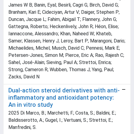
James W B; Banin, Eyal; Besirli, Cagri G; Birch, David G;
Branham, Kari E; Cideciyan, Artur V; Daiger, Stephen P;
Duncan, Jacque L; Fahim, Abigail T; Flannery, John G;
Gattegna, Roberto; Heckenlively, John R; Héon, Elise;
Iannaccone, Alessandro; Khan, Naheed W; Khateb,
Samer; Klassen, Henry J; Leroy, Bart P; Marangoni, Dario;
Michaelides, Michel; Musch, David C; Pennesi, Mark E;
Petersen-Jones, Simon M; Pierce, Eric A; Rao, Rajesh C;
Sahel, José-Alain; Sieving, Paul A; Strettoi, Enrica;
Strong, Cameron R; Wubben, Thomas J; Yang, Paul;
Zacks, David N
Dual-action steroid derivatives with anti-
inflammatory and antioxidant potency:
An in vitro study
2025 Di Marco, B.; Marchetti, F.; Costa, S.; Baldini, E.;
Baldisserotto, A.; Gugel, I.; Vertuani, S.; Strettoi, E.;
Manfredini, S.