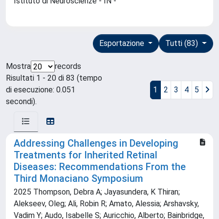
Istituto di Neuroscienze - IN -
Esportazione
Tutti (83)
Mostra
records
Risultati 1 - 20 di 83 (tempo
di esecuzione: 0.051
1
2
3
4
5
secondi).
Addressing Challenges in Developing
Treatments for Inherited Retinal
Diseases: Recommendations From the
Third Monaciano Symposium
2025 Thompson, Debra A; Jayasundera, K Thiran;
Alekseev, Oleg; Ali, Robin R; Amato, Alessia; Arshavsky,
Vadim Y; Audo, Isabelle S; Auricchio, Alberto; Bainbridge,