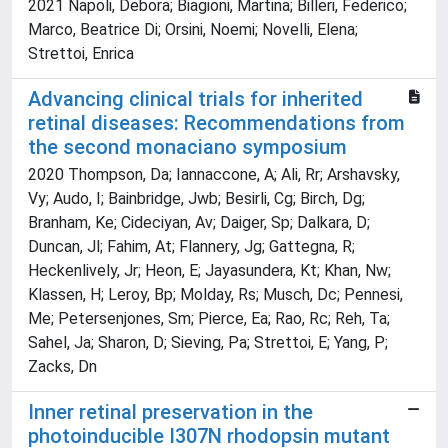
2021 Napoli, Debora; Biagioni, Martina; Billeri, Federico;
Marco, Beatrice Di; Orsini, Noemi; Novelli, Elena;
Strettoi, Enrica
Advancing clinical trials for inherited
retinal diseases: Recommendations from
the second monaciano symposium
2020 Thompson, Da; Iannaccone, A; Ali, Rr; Arshavsky,
Vy; Audo, I; Bainbridge, Jwb; Besirli, Cg; Birch, Dg;
Branham, Ke; Cideciyan, Av; Daiger, Sp; Dalkara, D;
Duncan, Jl; Fahim, At; Flannery, Jg; Gattegna, R;
Heckenlively, Jr; Heon, E; Jayasundera, Kt; Khan, Nw;
Klassen, H; Leroy, Bp; Molday, Rs; Musch, Dc; Pennesi,
Me; Petersenjones, Sm; Pierce, Ea; Rao, Rc; Reh, Ta;
Sahel, Ja; Sharon, D; Sieving, Pa; Strettoi, E; Yang, P;
Zacks, Dn
Inner retinal preservation in the
photoinducible I307N rhodopsin mutant