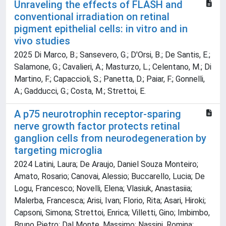
Unraveling the effects of FLASH and
conventional irradiation on retinal
pigment epithelial cells: in vitro and in
vivo studies
2025 Di Marco, B.; Sansevero, G.; D'Orsi, B.; De Santis, E.;
Salamone, G.; Cavalieri, A.; Masturzo, L.; Celentano, M.; Di
Martino, F.; Capaccioli, S.; Panetta, D.; Paiar, F.; Gonnelli,
A.; Gadducci, G.; Costa, M.; Strettoi, E.
A p75 neurotrophin receptor‐sparing
nerve growth factor protects retinal
ganglion cells from neurodegeneration by
targeting microglia
2024 Latini, Laura; De Araujo, Daniel Souza Monteiro;
Amato, Rosario; Canovai, Alessio; Buccarello, Lucia; De
Logu, Francesco; Novelli, Elena; Vlasiuk, Anastasiia;
Malerba, Francesca; Arisi, Ivan; Florio, Rita; Asari, Hiroki;
Capsoni, Simona; Strettoi, Enrica; Villetti, Gino; Imbimbo,
Bruno Pietro; Dal Monte, Massimo; Nassini, Romina;