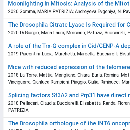
Moonlighting in Mitosis: Analysis of the Mitot
2020 Somma, MARIA PATRIZIA; Andreyeva Evgeniya, N; Pavlova Ge
The Drosophila Citrate Lyase Is Required for 
2020 Di Giorgio, Maria Laura; Morciano, Patrizia; Bucciarelli, 
A role of the Trx-G complex in Cid/CENP-A de
2019 Piacentini, Lucia; Marchetti, Marcella; Bucciarelli, Elis
Mice with reduced expression of the telomere-
2018 La Torre, Mattia; Merigliano, Chiara; Burla, Romina; Mottin
Vinciguerra, Gianluca Rampioni; Piaggio, Giulia; Riminucci, Ma
Splicing factors Sf3A2 and Prp31 have direct
2018 Pellacani, Claudia; Bucciarelli, Elisabetta; Renda, Fior
PATRIZIA
The Drosophila orthologue of the INT6 oncopr