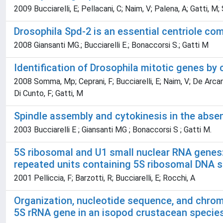
2009 Bucciarelli, E; Pellacani, C; Naim, V; Palena, A; Gatti, 
Drosophila Spd-2 is an essential centriole co
2008 Giansanti MG.; Bucciarelli E.; Bonaccorsi S.; Gatti M
Identification of Drosophila mitotic genes by
2008 Somma, Mp; Ceprani, F; Bucciarelli, E; Naim, V; De Arcangel
Di Cunto, F; Gatti, M
Spindle assembly and cytokinesis in the abs
2003 Bucciarelli E ; Giansanti MG ; Bonaccorsi S ; Gatti M.
5S ribosomal and U1 small nuclear RNA genes:
repeated units containing 5S ribosomal DNA
2001 Pelliccia, F; Barzotti, R; Bucciarelli, E; Rocchi, A
Organization, nucleotide sequence, and chrom
5S rRNA gene in an isopod crustacean specie