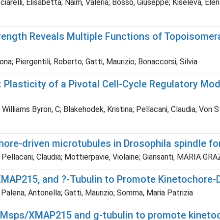
iarelli, Elisabetta; Naim, Valeria; Bosso, Giuseppe; Kiseleva, Elena
trength Reveals Multiple Functions of Topoisomera
na; Piergentili, Roberto; Gatti, Maurizio; Bonaccorsi, Silvia
Plasticity of a Pivotal Cell-Cycle Regulatory Mo
; Williams Byron, C; Blakehodek, Kristina; Pellacani, Claudia; Vo
hore-driven microtubules in Drosophila spindle f
a; Pellacani, Claudia; Mottierpavie, Violaine; Giansanti, MARIA 
XMAP215, and ?-Tubulin to Promote Kinetochore-
; Palena, Antonella; Gatti, Maurizio; Somma, Maria Patrizia
0, Msps/XMAP215 and g-tubulin to promote kineto