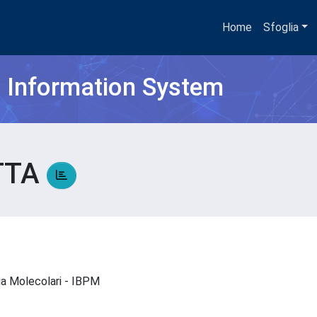
Home
Sfoglia
h Information System
ETTA
gia Molecolari - IBPM