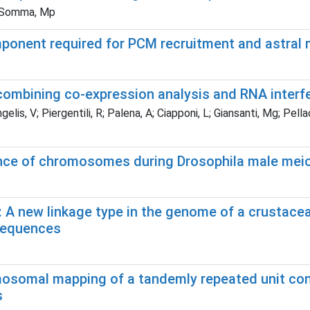
M; Somma, Mp
mponent required for PCM recruitment and astral 
 combining co-expression analysis and RNA interf
is, V; Piergentili, R; Palena, A; Ciapponi, L; Giansanti, Mg; Pellac
ence of chromosomes during Drosophila male meio
 A new linkage type in the genome of a crustacea
 sequences
osomal mapping of a tandemly repeated unit cont
s