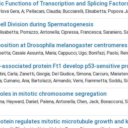
ic Functions of Transcription and Splicing Factor
ra, A; Pellacani, Claudia; Bucciarelli, Elisabetta; Popova Julia,
Cell Division during Spermatogenesis
Elisabetta; Porrazzo, Antonella; Cipressa, Francesca; Saraniero, Sa
position at Drosophila melanogaster centromeres
abetta; Casale Assunta, Maria; Cappucci, Ugo; Bonifazi, Paolo; Ren
associated protein Ft1 develop p53-sensitive pro
i, Carla; Zanetti, Giorgia; Del Giudice, Simona; Carcuro, Mariateresa
ra; Cumano, Ana; Bartolazzi, Armando; Verni, Fiammetta; Soddu, Silv
 roles in mitotic chromosome segregation
anna; Hayward, Daniel; Palena, Antonella; Chen, Jack; Bonaccorsi,
otein regulates mitotic microtubule growth and 