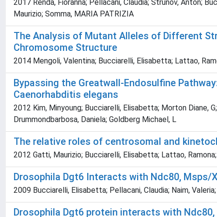
2017 Renda, Fioranna; Pellacani, Claudia; Strunov, Anton; Bucc
Maurizio; Somma, MARIA PATRIZIA
The Analysis of Mutant Alleles of Different S
Chromosome Structure
2014 Mengoli, Valentina; Bucciarelli, Elisabetta; Lattao, Ramo
Bypassing the Greatwall-Endosulfine Pathway: 
Caenorhabditis elegans
2012 Kim, Minyoung; Bucciarelli, Elisabetta; Morton Diane, G
Drummondbarbosa, Daniela; Goldberg Michael, L
The relative roles of centrosomal and kinetoc
2012 Gatti, Maurizio; Bucciarelli, Elisabetta; Lattao, Ramon
Drosophila Dgt6 Interacts with Ndc80, Msps/
2009 Bucciarelli, Elisabetta; Pellacani, Claudia; Naim, Valeria
Drosophila Dgt6 protein interacts with Ndc8