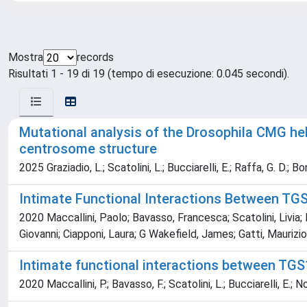
Mostra
records
Risultati 1 - 19 di 19 (tempo di esecuzione: 0.045 secondi).
Mutational analysis of the Drosophila CMG he
centrosome structure
2025 Graziadio, L.; Scatolini, L.; Bucciarelli, E.; Raffa, G. D.; Bo
Intimate Functional Interactions Between TG
2020 Maccallini, Paolo; Bavasso, Francesca; Scatolini, Livia; 
Giovanni; Ciapponi, Laura; G Wakefield, James; Gatti, Maurizio
Intimate functional interactions between TGS
2020 Maccallini, P.; Bavasso, F.; Scatolini, L.; Bucciarelli, E.; No