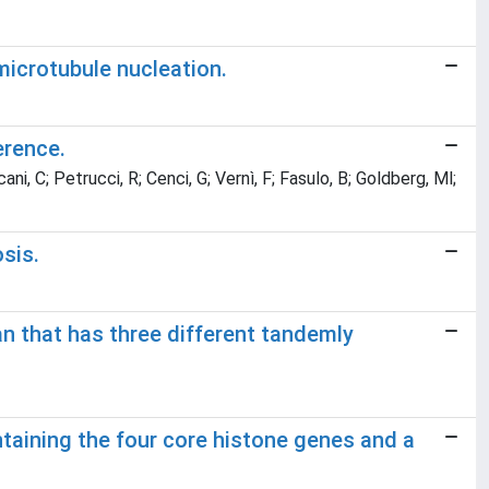
microtubule nucleation.
erence.
ani, C; Petrucci, R; Cenci, G; Vernì, F; Fasulo, B; Goldberg, Ml;
sis.
n that has three different tandemly
aining the four core histone genes and a