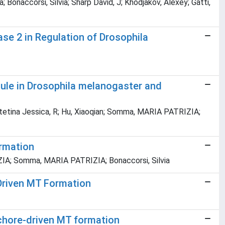
; Bonaccorsi, Silvia; Sharp David, J; Khodjakov, Alexey; Gatti,
se 2 in Regulation of Drosophila
dule in Drosophila melanogaster and
n Stetina Jessica, R; Hu, Xiaoqian; Somma, MARIA PATRIZIA;
ormation
GRAZIA; Somma, MARIA PATRIZIA; Bonaccorsi, Silvia
Driven MT Formation
chore-driven MT formation