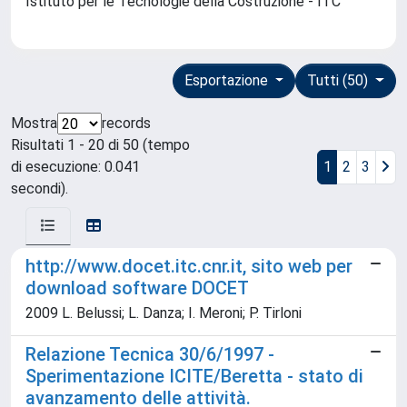
Istituto per le Tecnologie della Costruzione - ITC
Esportazione
Tutti (50)
Mostra
records
Risultati 1 - 20 di 50 (tempo
di esecuzione: 0.041
1
2
3
secondi).
http://www.docet.itc.cnr.it, sito web per
download software DOCET
2009 L. Belussi; L. Danza; I. Meroni; P. Tirloni
Relazione Tecnica 30/6/1997 -
Sperimentazione ICITE/Beretta - stato di
avanzamento delle attività.