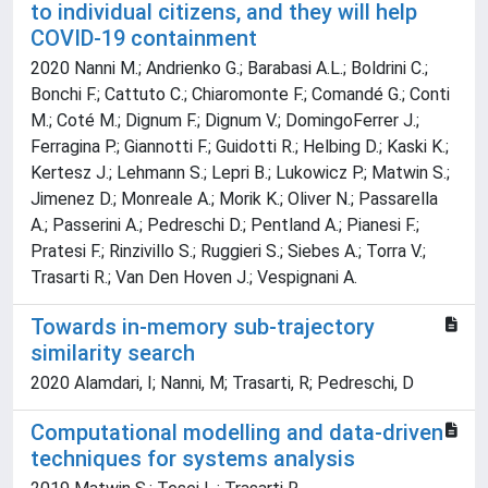
to individual citizens, and they will help
COVID-19 containment
2020 Nanni M.; Andrienko G.; Barabasi A.L.; Boldrini C.;
Bonchi F.; Cattuto C.; Chiaromonte F.; Comandé G.; Conti
M.; Coté M.; Dignum F.; Dignum V.; DomingoFerrer J.;
Ferragina P.; Giannotti F.; Guidotti R.; Helbing D.; Kaski K.;
Kertesz J.; Lehmann S.; Lepri B.; Lukowicz P.; Matwin S.;
Jimenez D.; Monreale A.; Morik K.; Oliver N.; Passarella
A.; Passerini A.; Pedreschi D.; Pentland A.; Pianesi F.;
Pratesi F.; Rinzivillo S.; Ruggieri S.; Siebes A.; Torra V.;
Trasarti R.; Van Den Hoven J.; Vespignani A.
Towards in-memory sub-trajectory
similarity search
2020 Alamdari, I; Nanni, M; Trasarti, R; Pedreschi, D
Computational modelling and data-driven
techniques for systems analysis