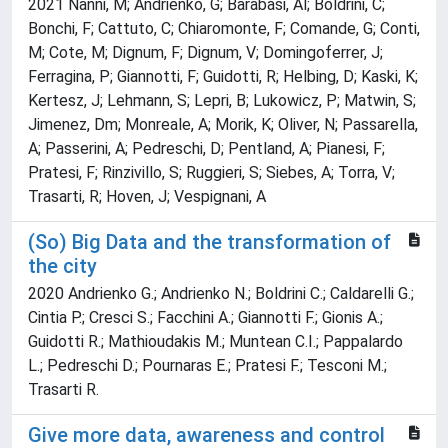
2021 Nanni, M; Andrienko, G; Barabasi, Al; Boldrini, C;
Bonchi, F; Cattuto, C; Chiaromonte, F; Comande, G; Conti,
M; Cote, M; Dignum, F; Dignum, V; Domingoferrer, J;
Ferragina, P; Giannotti, F; Guidotti, R; Helbing, D; Kaski, K;
Kertesz, J; Lehmann, S; Lepri, B; Lukowicz, P; Matwin, S;
Jimenez, Dm; Monreale, A; Morik, K; Oliver, N; Passarella,
A; Passerini, A; Pedreschi, D; Pentland, A; Pianesi, F;
Pratesi, F; Rinzivillo, S; Ruggieri, S; Siebes, A; Torra, V;
Trasarti, R; Hoven, J; Vespignani, A
(So) Big Data and the transformation of
the city
2020 Andrienko G.; Andrienko N.; Boldrini C.; Caldarelli G.;
Cintia P.; Cresci S.; Facchini A.; Giannotti F.; Gionis A.;
Guidotti R.; Mathioudakis M.; Muntean C.I.; Pappalardo
L.; Pedreschi D.; Pournaras E.; Pratesi F.; Tesconi M.;
Trasarti R.
Give more data, awareness and control