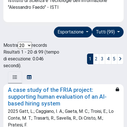
Istituto di Scienza e Tecnologie dell'Informazione
"Alessandro Faedo" - ISTI
Esportazione
Tutti (99)
Mostra
records
Risultati 1 - 20 di 99 (tempo
di esecuzione: 0.046
1
2
3
4
5
secondi).
A case study of the FRIA project:
supporting human evaluation of an AI-
based hiring system
2025 Gatt, L.; Caggiano, I. A.; Gaeta, M. C.; Troisi, E.; Lo
Conte, M. T.; Trasarti, R.; Savella, R.; Di Cristo, M.;
Pratesi, F.