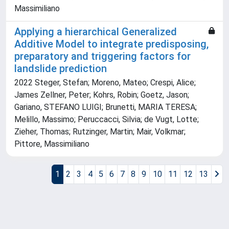
Massimiliano
Applying a hierarchical Generalized
Additive Model to integrate predisposing,
preparatory and triggering factors for
landslide prediction
2022 Steger, Stefan; Moreno, Mateo; Crespi, Alice;
James Zellner, Peter; Kohrs, Robin; Goetz, Jason;
Gariano, STEFANO LUIGI; Brunetti, MARIA TERESA;
Melillo, Massimo; Peruccacci, Silvia; de Vugt, Lotte;
Zieher, Thomas; Rutzinger, Martin; Mair, Volkmar;
Pittore, Massimiliano
1
2
3
4
5
6
7
8
9
10
11
12
13