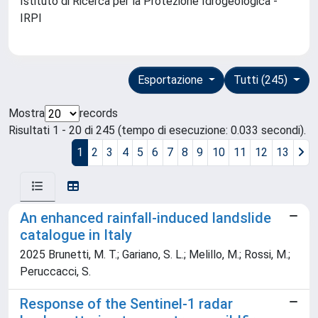
Istituto di Ricerca per la Protezione Idrogeologica -
IRPI
Esportazione
Tutti (245)
Mostra
records
Risultati 1 - 20 di 245 (tempo di esecuzione: 0.033 secondi).
1
2
3
4
5
6
7
8
9
10
11
12
13
An enhanced rainfall-induced landslide
catalogue in Italy
2025 Brunetti, M. T.; Gariano, S. L.; Melillo, M.; Rossi, M.;
Peruccacci, S.
Response of the Sentinel-1 radar