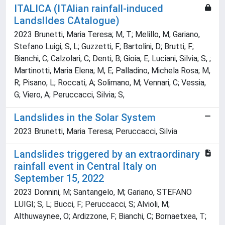
ITALICA (ITAlian rainfall-induced
LandslIdes CAtalogue)
2023 Brunetti, Maria Teresa; M, T; Melillo, M; Gariano,
Stefano Luigi; S, L; Guzzetti, F; Bartolini, D; Brutti, F;
Bianchi, C; Calzolari, C; Denti, B; Gioia, E; Luciani, Silvia; S, ;
Martinotti, Maria Elena; M, E; Palladino, Michela Rosa; M,
R; Pisano, L; Roccati, A; Solimano, M; Vennari, C; Vessia,
G; Viero, A; Peruccacci, Silvia; S,
Landslides in the Solar System
2023 Brunetti, Maria Teresa; Peruccacci, Silvia
Landslides triggered by an extraordinary
rainfall event in Central Italy on
September 15, 2022
2023 Donnini, M; Santangelo, M; Gariano, STEFANO
LUIGI; S, L; Bucci, F; Peruccacci, S; Alvioli, M;
Althuwaynee, O; Ardizzone, F; Bianchi, C; Bornaetxea, T;