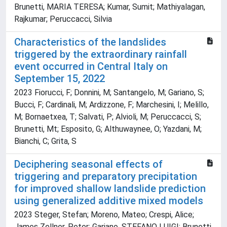
Brunetti, MARIA TERESA; Kumar, Sumit; Mathiyalagan,
Rajkumar; Peruccacci, Silvia
Characteristics of the landslides
triggered by the extraordinary rainfall
event occurred in Central Italy on
September 15, 2022
2023 Fiorucci, F; Donnini, M; Santangelo, M; Gariano, S;
Bucci, F; Cardinali, M; Ardizzone, F; Marchesini, I; Melillo,
M; Bornaetxea, T; Salvati, P; Alvioli, M; Peruccacci, S;
Brunetti, Mt; Esposito, G; Althuwaynee, O; Yazdani, M;
Bianchi, C; Grita, S
Deciphering seasonal effects of
triggering and preparatory precipitation
for improved shallow landslide prediction
using generalized additive mixed models
2023 Steger, Stefan; Moreno, Mateo; Crespi, Alice;
James Zellner, Peter; Gariano, STEFANO LUIGI; Brunetti,