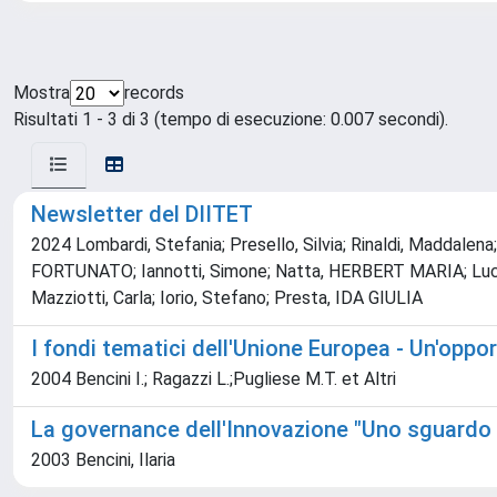
Mostra
records
Risultati 1 - 3 di 3 (tempo di esecuzione: 0.007 secondi).
Newsletter del DIITET
2024 Lombardi, Stefania; Presello, Silvia; Rinaldi, Maddale
FORTUNATO; Iannotti, Simone; Natta, HERBERT MARIA; Lucci, El
Mazziotti, Carla; Iorio, Stefano; Presta, IDA GIULIA
I fondi tematici dell'Unione Europea - Un'oppor
2004 Bencini I.; Ragazzi L.;Pugliese M.T. et Altri
La governance dell'Innovazione "Uno sguardo s
2003 Bencini, Ilaria