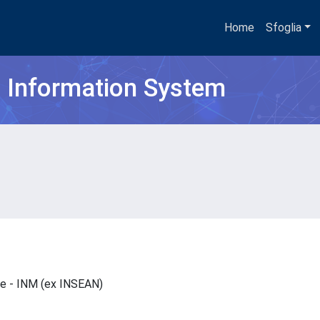
Home
Sfoglia
h Information System
are - INM (ex INSEAN)