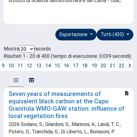
Istituto di Scienze dell'Atmosfera e del Clima - ISAC
Esportazione
Tutti (430)
Mostra
records
Risultati 1 - 20 di 430 (tempo di esecuzione: 0.039 secondi).
9
10
11
12
13
14
15
16
17
18
19
20
21
22
Seven years of measurements of
equivalent black carbon at the Capo
Granitola WMO-GAW station: influence of
local vegetation fires
2026 Sodano, S.; Gilardoni, S.; Marinoni, A.; Landi, T. C.;
Putero, D.; Tranchida, G.; Di Liberto, L.; Bonasoni, P.