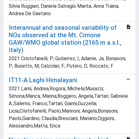
Silvia Ruggieri; Daniela Salvagio Manta; Anna Traina;
Andrea De Gaetano
Interannual and seasonal variability of
NOx observed at the Mt. Cimone
GAW/WMO global station (2165 m a.s.l.,
Italy)
2021 Cristofanelli, P; Gutierrez, I; Adame, Ja; Bonasoni,
P; Busetto, M; Calzolari, F; Putero, D; Roccato, F
IT11-A Laghi Himalayani
2021 Lami; Andrea;Rogora; Michela;Musazzi;
Simona;Manca; Marina;Boggero; Angela;Tartari; Gabriele
A.;Salerno; Franco;Tartari; Gianni;Guzzella;
Licia;Cristofanelli; Paolo;Marinoni; Angela;Bonasoni;
Paolo;Giardino; Claudia;Bresciani; Mariano;Oggioni;
Alessandro;Matta; Erica