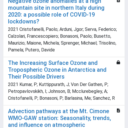
Negative ozone anomalies at a high
mountain site in northern Italy during
2020: a possible role of COVID-19
lockdowns?
2021 Cristofanelli, Paolo; Arduni, Jgor; Serva, Federico;
Calzolari, Francescopiero; Bonasoni, Paolo; Busetto,
Maurizio; Maione, Michela; Sprenger, Michael; Trisolino,
Pamela; Putero, Davide
The Increasing Surface Ozone and
Tropospheric Ozone in Antarctica and
Their Possible Drivers
2021 Kumar, P; Kuttippurath, J; Von Der Gathen, P;
Petropavlovskikh, I; Johnson, B; Mcclurebegley, A;
Cristofanelli, P; Bonasoni, P; Barlasina, Me; Sanchez, R
Advection pathways at the Mt. Cimone
WMO-GAW station: Seasonality, trends,
and influence on atmospheric