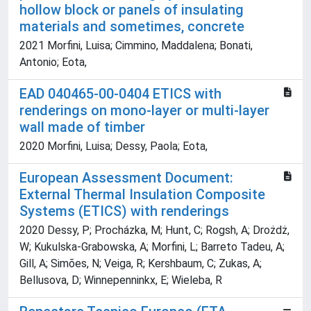
hollow block or panels of insulating
materials and sometimes, concrete
2021 Morfini, Luisa; Cimmino, Maddalena; Bonati,
Antonio; Eota,
EAD 040465-00-0404 ETICS with
renderings on mono-layer or multi-layer
wall made of timber
2020 Morfini, Luisa; Dessy, Paola; Eota,
European Assessment Document:
External Thermal Insulation Composite
Systems (ETICS) with renderings
2020 Dessy, P; Procházka, M; Hunt, C; Rogsh, A; Drożdż,
W; Kukulska-Grabowska, A; Morfini, L; Barreto Tadeu, A;
Gill, A; Simões, N; Veiga, R; Kershbaum, C; Zukas, A;
Bellusova, D; Winnepenninkx, E; Wieleba, R