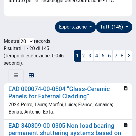
Istituto per le Tecnologie della Costruzione - ITC
Esportazione
Tutti (145)
Mostra
records
Risultati 1 - 20 di 145
(tempo di esecuzione: 0.046
1
2
3
4
5
6
7
8
secondi).
EAD 090074-00-0504 “Glass-Ceramic
Panels for External Cladding”
2024 Porro, Laura; Morfini, Luisa; Franco, Annalisa;
Bonati, Antonio; Eota,
EAD 340309-00-0305 Non-load bearing
permanent shuttering systems based on