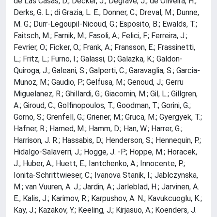
de Las Casas, D.; Decker, J.; Degrave, J.; de Oliveira, H.;
Derks, G. L.; di Grazia, L. E.; Donner, C.; Dreval, M.; Dunne,
M. G.; Durr-Legoupil-Nicoud, G.; Esposito, B.; Ewalds, T.;
Faitsch, M.; Farnik, M.; Fasoli, A.; Felici, F.; Ferreira, J.;
Fevrier, O.; Ficker, O.; Frank, A.; Fransson, E.; Frassinetti,
L.; Fritz, L.; Furno, I.; Galassi, D.; Galazka, K.; Galdon-
Quiroga, J.; Galeani, S.; Galperti, C.; Garavaglia, S.; Garcia-
Munoz, M.; Gaudio, P.; Gelfusa, M.; Genoud, J.; Gerru
Miguelanez, R.; Ghillardi, G.; Giacomin, M.; Gil, L.; Gillgren,
A.; Giroud, C.; Golfinopoulos, T.; Goodman, T.; Gorini, G.;
Gorno, S.; Grenfell, G.; Griener, M.; Gruca, M.; Gyergyek, T.;
Hafner, R.; Hamed, M.; Hamm, D.; Han, W.; Harrer, G.;
Harrison, J. R.; Hassabis, D.; Henderson, S.; Hennequin, P.;
Hidalgo-Salaverri, J.; Hogge, J. -P.; Hoppe, M.; Horacek,
J.; Huber, A.; Huett, E.; Iantchenko, A.; Innocente, P.;
Ionita-Schrittwieser, C.; Ivanova Stanik, I.; Jablczynska,
M.; van Vuuren, A. J.; Jardin, A.; Jarleblad, H.; Jarvinen, A.
E.; Kalis, J.; Karimov, R.; Karpushov, A. N.; Kavukcuoglu, K.;
Kay, J.; Kazakov, Y.; Keeling, J.; Kirjasuo, A.; Koenders, J.