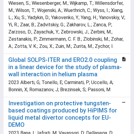
Global SOLPS-ITER and ERO2.0 coupling
in a linear device for the study of plasma-
wall interaction in helium plasma
2023 Alberti, G; Tonello, E; Carminati, P; Uccello, A;
Bonnin, X; Romazanov, J; Brezinsek, S; Passoni, M
Investigation on protective tungsten-
based coatings produced by HiPIMS for
liquid metal divertor concepts for EU-
DEMO
2023 Bana, L; Iafrati, M; Vavassori, D; Dellasega, D;