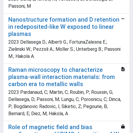
Passoni, M
Nanostructure formation and D retention
in redeposited-like W exposed to linear
plasmas
2023 Dellasega D.; Alberti G.; FortunaZalesna E.;
Zielinski W.; Pezzoli A.; Moller S.; Unterberg B.; Passoni
M.; Hakola A.
Raman microscopy to characterize
plasma-wall interaction materials: from
carbon era to metallic walls
2023 Pardanaud, C; Martin, C; Roubin, P; Roussin, G;
Dellasega, D; Passoni, M; Lungu, C; Porosnicu, C; Dinca,
P; Bogdanovic Radovic, I; Siketic, Z; Pegourie, B;
Bernard, E; Diez, M; Hakola, A
Role of magnetic field and bias