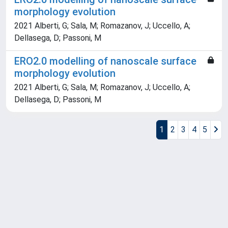
morphology evolution
2021 Alberti, G; Sala, M; Romazanov, J; Uccello, A;
Dellasega, D; Passoni, M
ERO2.0 modelling of nanoscale surface
morphology evolution
2021 Alberti, G; Sala, M; Romazanov, J; Uccello, A;
Dellasega, D; Passoni, M
1
2
3
4
5
Powered by
IRIS
-
about IRIS
-