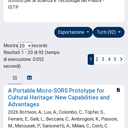
Istituto per la Scienza e Tecnologia dei Plasmi -
ISTP
Esportazione
Tutti (92)
Mostra
records
Risultati 1 - 20 di 92 (tempo
di esecuzione: 0.052
1
2
3
4
5
secondi).
A Portable Micro-SORS Prototype for
Cultural Heritage: New Capabilities and
Advantages
2026 Botteon, A.; Lux, A.; Colombo, C.; Töpfer, S.;
Ferraris, E.; Galli, L.; Beccaria, C.; Ambrogioni, K.; Passoni,
M.; Matousek, P.; Sansonetti, A.; Miliani, C.; Conti, C.