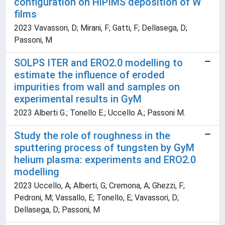
configuration on HiPIMS deposition of W
films
2023 Vavassori, D; Mirani, F; Gatti, F; Dellasega, D;
Passoni, M
SOLPS ITER and ERO2.0 modelling to
estimate the influence of eroded
impurities from wall and samples on
experimental results in GyM
2023 Alberti G.; Tonello E.; Uccello A.; Passoni M.
Study the role of roughness in the
sputtering process of tungsten by GyM
helium plasma: experiments and ERO2.0
modelling
2023 Uccello, A; Alberti, G; Cremona, A; Ghezzi, F;
Pedroni, M; Vassallo, E; Tonello, E; Vavassori, D;
Dellasega, D; Passoni, M