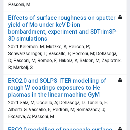
Passoni, M
Effects of surface roughness on sputter
yield of Mo under keV D ion
bombardment, experiment and SDTrimSP-
3D simulations
2021 Kelemen, M; Mutzke, A; Pelicon, P;
Schwarzselinger, T; Vassallo, E; Pedroni, M; Dellasega,
D; Passoni, M; Romeo, F; Hakola, A; Balden, M; Zaplotnik,
R; Markelj, S
ERO2.0 and SOLPS-ITER modelling of
rough W coatings exposures to He
plasmas in the linear machine GyM
2021 Sala, M; Uccello, A; Dellasega, D; Tonello, E;
Alberti, G; Vassallo, E; Pedroni, M; Romazanov, J;
Eksaeva, A; Passoni, M
ERO2.0 modelling of nanoscale surface