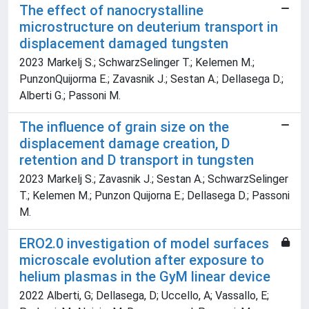
The effect of nanocrystalline
microstructure on deuterium transport in
displacement damaged tungsten
2023 Markelj S.; SchwarzSelinger T.; Kelemen M.;
PunzonQuijorma E.; Zavasnik J.; Sestan A.; Dellasega D.;
Alberti G.; Passoni M.
The influence of grain size on the
displacement damage creation, D
retention and D transport in tungsten
2023 Markelj S.; Zavasnik J.; Sestan A.; SchwarzSelinger
T.; Kelemen M.; Punzon Quijorna E.; Dellasega D.; Passoni
M.
ERO2.0 investigation of model surfaces
microscale evolution after exposure to
helium plasmas in the GyM linear device
2022 Alberti, G; Dellasega, D; Uccello, A; Vassallo, E;