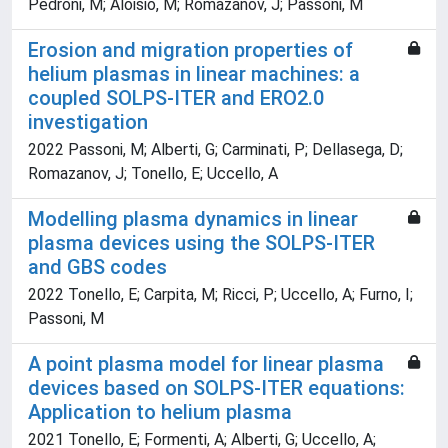
Pedroni, M; Aloisio, M; Romazanov, J; Passoni, M
Erosion and migration properties of
helium plasmas in linear machines: a
coupled SOLPS-ITER and ERO2.0
investigation
2022 Passoni, M; Alberti, G; Carminati, P; Dellasega, D;
Romazanov, J; Tonello, E; Uccello, A
Modelling plasma dynamics in linear
plasma devices using the SOLPS-ITER
and GBS codes
2022 Tonello, E; Carpita, M; Ricci, P; Uccello, A; Furno, I;
Passoni, M
A point plasma model for linear plasma
devices based on SOLPS-ITER equations:
Application to helium plasma
2021 Tonello, E; Formenti, A; Alberti, G; Uccello, A;