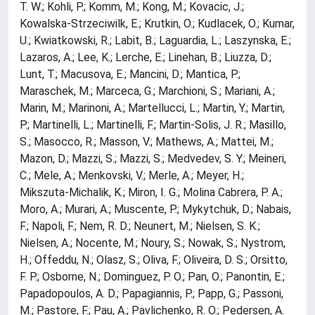
T. W.; Kohli, P.; Komm, M.; Kong, M.; Kovacic, J.;
Kowalska-Strzeciwilk, E.; Krutkin, O.; Kudlacek, O.; Kumar,
U.; Kwiatkowski, R.; Labit, B.; Laguardia, L.; Laszynska, E.;
Lazaros, A.; Lee, K.; Lerche, E.; Linehan, B.; Liuzza, D.;
Lunt, T.; Macusova, E.; Mancini, D.; Mantica, P.;
Maraschek, M.; Marceca, G.; Marchioni, S.; Mariani, A.;
Marin, M.; Marinoni, A.; Martellucci, L.; Martin, Y.; Martin,
P.; Martinelli, L.; Martinelli, F.; Martin-Solis, J. R.; Masillo,
S.; Masocco, R.; Masson, V.; Mathews, A.; Mattei, M.;
Mazon, D.; Mazzi, S.; Mazzi, S.; Medvedev, S. Y.; Meineri,
C.; Mele, A.; Menkovski, V.; Merle, A.; Meyer, H.;
Mikszuta-Michalik, K.; Miron, I. G.; Molina Cabrera, P. A.;
Moro, A.; Murari, A.; Muscente, P.; Mykytchuk, D.; Nabais,
F.; Napoli, F.; Nem, R. D.; Neunert, M.; Nielsen, S. K.;
Nielsen, A.; Nocente, M.; Noury, S.; Nowak, S.; Nystrom,
H.; Offeddu, N.; Olasz, S.; Oliva, F.; Oliveira, D. S.; Orsitto,
F. P.; Osborne, N.; Dominguez, P. O.; Pan, O.; Panontin, E.;
Papadopoulos, A. D.; Papagiannis, P.; Papp, G.; Passoni,
M.; Pastore, F.; Pau, A.; Pavlichenko, R. O.; Pedersen, A.