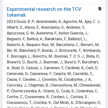
Experimental research on the TCV
tokamak
2024 Duval, B. P.; Abdolmaleki, A.; Agostini, M.; Ajay, C. J.;
Alberti, S.; Alessi, E.; Anastasiou, G.; Andrebe, Y.;
Apruzzese, G. M.; Auriemma, F.; Ayllon-Guerola, J.;
Bagnato, F.; Baillod, A.; Bairaktaris, F.; Balbinot, L.;
Balestri, A.; Baquero-Ruiz, M.; Barcellona, C.; Bernert, M.;
Bin, W.; Blanchard, P.; Boedo, J.; Bolzonella, T.; Bombarda,
F.; Boncagni, L.; Bonotto, M.; Bosman, T. O. S. J.; Brida, D.;
Brunetti, D.; Buchli, J.; Buerman, J.; Buratti, P.; Burckhart,
A.; Busil, D.; Caloud, J.; Camenen, Y.; Cardinali, A.; Carli, S.;
Carnevale, D.; Carpanese, F.; Carpita, M.; Castaldo, C.;
Causa, F.; Cavalier, J.; Cavedon, M.; Cazabonne, J. A.;
Cerovsky, J.; Chapman, B.; Chernyshova, M.; Chmielewski,
P.; Chomiczewska, A.; Ciraolo, G.; Coda, S.; Colandrea, C.;
Contre, C.; Coosemans, R.; Cordaro, L.; Costea, S.;
Craciunescu, T.; Crombe, K.; Dal Molin, A.; D'Arcangelo, O.;