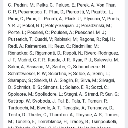
C.; Pedrini, M.; Pelka, G.; Peluso, E.; Perek, A.; Von Thun,
C. P.; Pesamosca, F.; Pfau, D.; Piergotti, V.; Pigatto, L.;
Piron, C.; Piron, L.; Pironti, A.; Plank, U.; Plyusnin, V.; Poels,
Y. R. J.; Pokol, G. I.; Poley-Sanjuan, J.; Poradzinski, M.;
Porte, L.; Possieri, C.; Poulsen, A.; Pueschel, M. J.;
Putterich, T.; Quadri, V.; Rabinski, M.; Ragona, R.; Raj, H.;
Redl, A.; Reimerdes, H.; Reux, C.; Riedmiller, M.;
Rienacker, S.; Rigamonti, D.; Rispoli, N.; Rivero-Rodriguez,
J. F.; Madrid, C. F. R.; Rueda, J. R.; Ryan, P. J.; Salewski, M.;
Salmi, A.; Sassano, M.; Sauter, O.; Schoonheere, N.;
Schrittwieser, R. W.; Sciortino, F.; Selce, A.; Senni, L.;
Sharapov, S.; Sheikh, U. A.; Sieglin, B.; Silva, M.; Silvagni,
D.; Schmidt, B. S.; Simons, L.; Solano, E. R.; Sozzi, C.;
Spolaore, M.; Spolladore, L.; Stagni, A.; Strand, P.; Sun, G.;
Suttrop, W.; Svoboda, J.; Tal, B.; Tala, T.; Tamain, P.;
Tardocchi, M.; Biwole, A. T.; Tenaglia, A.; Terranova, D.;
Testa, D.; Theiler, C.; Thornton, A.; Thrysoe, A. S.; Tomes,
M.; Tonello, E.; Torreblanca, H.; Tracey, B.; Tsimpoukelli,