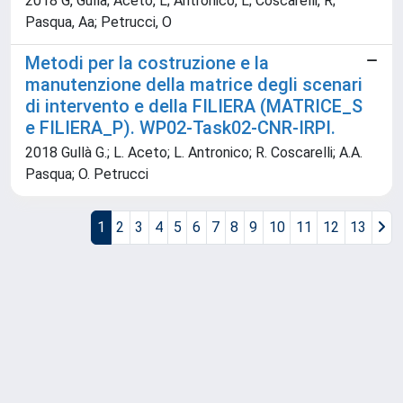
2018 G, Gullà; Aceto, L; Antronico, L; Coscarelli, R;
Pasqua, Aa; Petrucci, O
Metodi per la costruzione e la
manutenzione della matrice degli scenari
di intervento e della FILIERA (MATRICE_S
e FILIERA_P). WP02-Task02-CNR-IRPI.
2018 Gullà G.; L. Aceto; L. Antronico; R. Coscarelli; A.A.
Pasqua; O. Petrucci
1
2
3
4
5
6
7
8
9
10
11
12
13
Powered by
IRIS
-
about IRIS
-
Utilizzo dei cookie