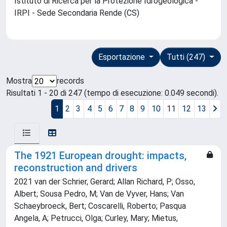
Istituto di Ricerca per la Protezione Idrogeologica -
IRPI - Sede Secondaria Rende (CS)
Esportazione
Tutti (247)
Mostra
records
Risultati 1 - 20 di 247 (tempo di esecuzione: 0.049 secondi).
1
2
3
4
5
6
7
8
9
10
11
12
13
The 1921 European drought: impacts,
reconstruction and drivers
2021 van der Schrier, Gerard; Allan Richard, P; Osso,
Albert; Sousa Pedro, M; Van de Vyver, Hans; Van
Schaeybroeck, Bert; Coscarelli, Roberto; Pasqua
Angela, A; Petrucci, Olga; Curley, Mary; Mietus,