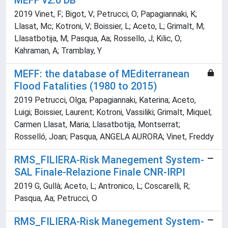
MEFF v2.0 DB
2019 Vinet, F; Bigot, V; Petrucci, O; Papagiannaki, K;
Llasat, Mc; Kotroni, V; Boissier, L; Aceto, L; Grimalt, M;
Llasatbotija, M; Pasqua, Aa; Rossello, J; Kilic, O;
Kahraman, A; Tramblay, Y
MEFF: the database of MEditerranean
Flood Fatalities (1980 to 2015)
2019 Petrucci, Olga; Papagiannaki, Katerina; Aceto,
Luigi; Boissier, Laurent; Kotroni, Vassiliki; Grimalt, Miquel;
Carmen Llasat, Maria; Llasatbotija, Montserrat;
Rosselló, Joan; Pasqua, ANGELA AURORA; Vinet, Freddy
RMS_FILIERA-Risk Manegement System-
SAL Finale-Relazione Finale CNR-IRPI
2019 G, Gullà; Aceto, L; Antronico, L; Coscarelli, R;
Pasqua, Aa; Petrucci, O
RMS_FILIERA-Risk Manegement System-