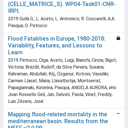
(CELLE_MATRICE_S). WP04-Task01-CNR-
IRPI.
2019 Gullà G.; L. Aceto; L. Antronico; R. Coscarelli; A.A.
Pasqua; O. Petrucci
Flood Fatalities in Europe, 1980-2018:
Variability, Features, and Lessons to
Learn
2019 Petrucci, Olga; Aceto, Luigi; Bianchi, Cinzia; Bigot,
Victoria; Brázdil, Rudolf; da Silva Pereira, Susana;
Kahraman, Abdullah; Klç, Özgenur; Kotroni, Vassiliki;
Carmen Llasat, Maria; Llasatbotija, Montserrat;
Papagiannaki, Katerina; Pasqua, ANGELA AURORA; eho
Joan Rossello Geli, Jan; Salvati, Paola; Vinet, Freddy;
Luis Zêzere, José
Mapping flood-related mortality in the
mediterranean basin. Results from the