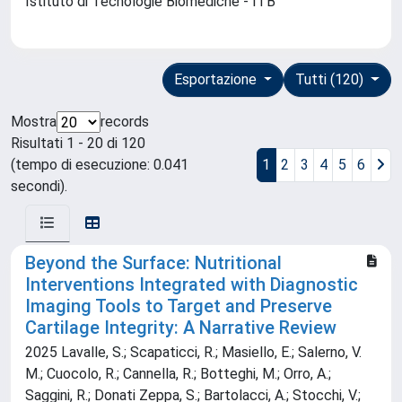
Istituto di Tecnologie Biomediche - ITB
Esportazione
Tutti (120)
Mostra
records
Risultati 1 - 20 di 120
(tempo di esecuzione: 0.041
1
2
3
4
5
6
secondi).
Beyond the Surface: Nutritional
Interventions Integrated with Diagnostic
Imaging Tools to Target and Preserve
Cartilage Integrity: A Narrative Review
2025 Lavalle, S.; Scapaticci, R.; Masiello, E.; Salerno, V.
M.; Cuocolo, R.; Cannella, R.; Botteghi, M.; Orro, A.;
Saggini, R.; Donati Zeppa, S.; Bartolacci, A.; Stocchi, V.;