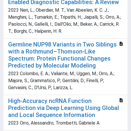
Enabled Diagnostic Capabilities: A Review
2023 Neri, L.; Oberdier, M. T.; Van Abeelen, K. C. J.;
Menghini, L.; Tumarkin, E.; Tripathi, H.; Jaipalli, S.; Orro, A.;
Paolocci, N.; Gallelli, I.; Dall'Olio, M.; Beker, A.; Carrick, R.
T.; Borghi, C.; Halperin, H. R.
Germline NUP98 Variants in Two Siblings
with a Rothmund–Thomson-Like
Spectrum: Protein Functional Changes
Predicted by Molecular Modeling
2023 Colombo, E. A.; Valiante, M.; Uggeri, M.; Orro, A.;
Majore, S.; Grammatico, P.; Gentilini, D.; Finelli, P.;
Gervasini, C.; D'Ursi, P.; Larizza, L.
High-Accuracy ncRNA Function
Prediction via Deep Learning Using Global
and Local Sequence Information
2023 Orro, Alessandro; Trombetti, Gabriele A