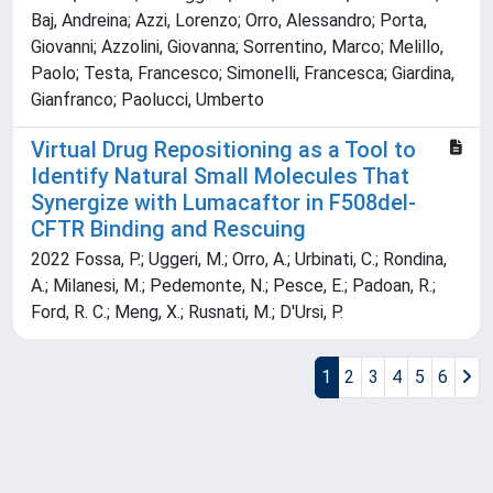
Baj, Andreina; Azzi, Lorenzo; Orro, Alessandro; Porta,
Giovanni; Azzolini, Giovanna; Sorrentino, Marco; Melillo,
Paolo; Testa, Francesco; Simonelli, Francesca; Giardina,
Gianfranco; Paolucci, Umberto
Virtual Drug Repositioning as a Tool to
Identify Natural Small Molecules That
Synergize with Lumacaftor in F508del-
CFTR Binding and Rescuing
2022 Fossa, P.; Uggeri, M.; Orro, A.; Urbinati, C.; Rondina,
A.; Milanesi, M.; Pedemonte, N.; Pesce, E.; Padoan, R.;
Ford, R. C.; Meng, X.; Rusnati, M.; D'Ursi, P.
1
2
3
4
5
6