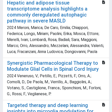
Hepatic and adipose tissue
transcriptome analysis highlights a
commonly deregulated autophagic
pathway in severe MASLD
2024 Meroni, Marica; De Caro, Emilia; Chiappori,
Federica; Longo, Miriam; Paolini, Erika; Mosca, Ettore;
Merelli, Ivan; Lombardi, Rosa; Badiali, Sara; Maggioni,
Marco; Orro, Alessandro; Mezzelani, Alessandra; Valenti,
Luca; Fracanzani, Anna Ludovica; Dongiovanni, Paola
Synergistic Pharmacological Therapy to
Modulate Glial Cells in Spinal Cord Injury
2024 Veneruso, V.; Petillo, E.; Pizzetti, F.; Orro, A.;
Comolli, D.; De Paola, M.; Verrillo, A.; Baggiolini, A.;
Votano, S.; Castiglione, Franca.; Sponchioni, M.; Forloni,
G.; Rossi, F.; Veglianese, P.
Targeted therapy and deep learning
insights into microglia modulation for