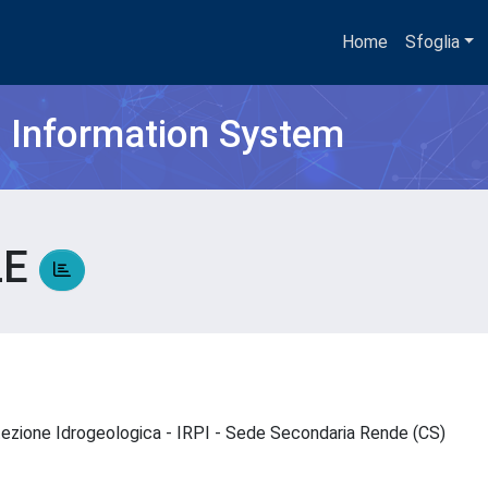
Home
Sfoglia
h Information System
LE
rotezione Idrogeologica - IRPI - Sede Secondaria Rende (CS)