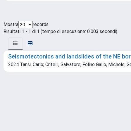
Mostra
records
Risultati 1 - 1 di 1 (tempo di esecuzione: 0.003 secondi).
Seismotectonics and landslides of the NE bord
2024 Tansi, Carlo; Critelli, Salvatore; Folino Gallo, Michele