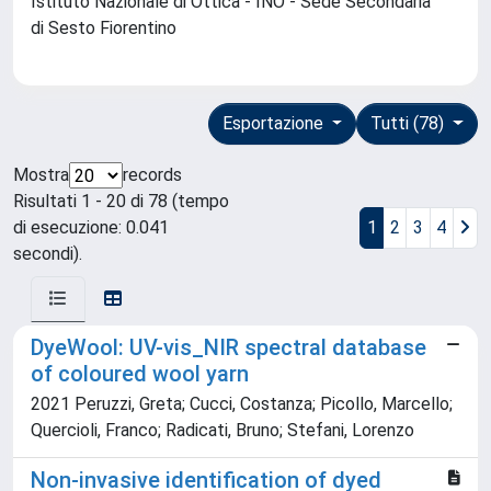
Istituto Nazionale di Ottica - INO - Sede Secondaria
di Sesto Fiorentino
Esportazione
Tutti (78)
Mostra
records
Risultati 1 - 20 di 78 (tempo
di esecuzione: 0.041
1
2
3
4
secondi).
DyeWool: UV-vis_NIR spectral database
of coloured wool yarn
2021 Peruzzi, Greta; Cucci, Costanza; Picollo, Marcello;
Quercioli, Franco; Radicati, Bruno; Stefani, Lorenzo
Non-invasive identification of dyed