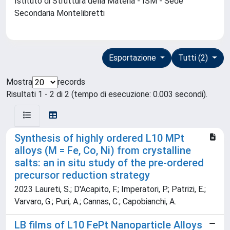
Istituto di Struttura della Materia - ISM - Sede
Secondaria Montelibretti
Esportazione
Tutti (2)
Mostra
records
Risultati 1 - 2 di 2 (tempo di esecuzione: 0.003 secondi).
Synthesis of highly ordered L10 MPt
alloys (M = Fe, Co, Ni) from crystalline
salts: an in situ study of the pre-ordered
precursor reduction strategy
2023 Laureti, S.; D'Acapito, F.; Imperatori, P.; Patrizi, E.;
Varvaro, G.; Puri, A.; Cannas, C.; Capobianchi, A.
LB films of L10 FePt Nanoparticle Alloys