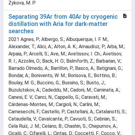
Zykova, M. P.
Separating 39Ar from 40Ar by cryogenic
distillation with Aria for dark-matter
searches
2021 Agnes, P.; Albergo, S.; Albuquerque, I. F. M.;
Alexander, T.; Alici, A.; Alton, A. K.; Amaudruz, P.; Arba, M.;
Arpaia, P.; Arcelli, S.; Ave, M.; Avetissov, I. Ch.; Avetisov,
R. I.; Azzolini, O.; Back, H. O.; Balmforth, Z.; Barbarian, V.;
Barrado Olmedo, A.; Barrillon, P.; Basco, A.; Batignani, G.;
Bondar, A.; Bonivento, W. M.; Borisova, E.; Bottino, B.;
Boulay, M. G.; Buccino, G.; Bussino, S.; Busto, J.;
Buzulutskov, A.; Cadeddu, M.; Cadoni, M.; Caminata, A.;
Canesi, E. V.; Canci, N.; Cappello, G.; Caravati, M.;
Cárdenas-Montes, M.; Cargioli, N.; Carlini, M.;
Carnesecchi, F.; Castello, P.; Castellani, A.; Catalanotti, S.;
Cataudella, V.; Cavalcante, P.; Cavuoti, S.; Cebrian, S.;
Cela Ruiz, J. M.; Celano, B.; Chashin, S.; Chepurnov, A.;
Cicalò, C.; Cifarelli, L.; Cintas, D.; Coccetti, F.; Cocco, V.;