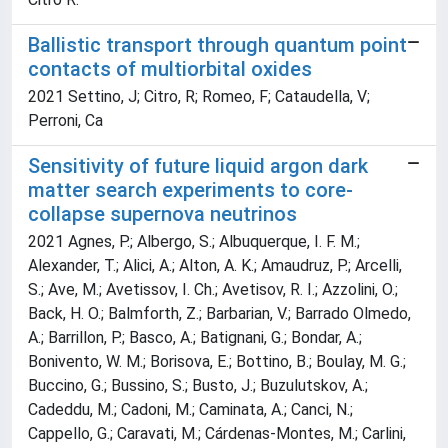
Ballistic transport through quantum point
contacts of multiorbital oxides
2021 Settino, J; Citro, R; Romeo, F; Cataudella, V;
Perroni, Ca
Sensitivity of future liquid argon dark
matter search experiments to core-
collapse supernova neutrinos
2021 Agnes, P.; Albergo, S.; Albuquerque, I. F. M.;
Alexander, T.; Alici, A.; Alton, A. K.; Amaudruz, P.; Arcelli,
S.; Ave, M.; Avetissov, I. Ch.; Avetisov, R. I.; Azzolini, O.;
Back, H. O.; Balmforth, Z.; Barbarian, V.; Barrado Olmedo,
A.; Barrillon, P.; Basco, A.; Batignani, G.; Bondar, A.;
Bonivento, W. M.; Borisova, E.; Bottino, B.; Boulay, M. G.;
Buccino, G.; Bussino, S.; Busto, J.; Buzulutskov, A.;
Cadeddu, M.; Cadoni, M.; Caminata, A.; Canci, N.;
Cappello, G.; Caravati, M.; Cárdenas-Montes, M.; Carlini,