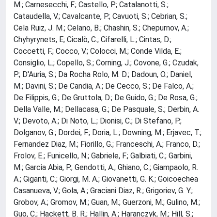
M.; Carnesecchi, F.; Castello, P.; Catalanotti, S.;
Cataudella, V.; Cavalcante, P.; Cavuoti, S.; Cebrian, S.;
Cela Ruiz, J. M.; Celano, B.; Chashin, S.; Chepurnov, A.;
Chyhyrynets, E; Cicalò, C.; Cifarelli, L.; Cintas, D.;
Coccetti, F.; Cocco, V.; Colocci, M.; Conde Vilda, E.;
Consiglio, L.; Copello, S.; Corning, J.; Covone, G.; Czudak,
P.; D'Auria, S.; Da Rocha Rolo, M. D.; Dadoun, O.; Daniel,
M.; Davini, S.; De Candia, A.; De Cecco, S.; De Falco, A.;
De Filippis, G.; De Gruttola, D.; De Guido, G.; De Rosa, G.;
Della Valle, M.; Dellacasa, G.; De Pasquale, S.; Derbin, A.
V.; Devoto, A.; Di Noto, L.; Dionisi, C.; Di Stefano, P.;
Dolganov, G.; Dordei, F.; Doria, L.; Downing, M.; Erjavec, T.;
Fernandez Diaz, M.; Fiorillo, G.; Franceschi, A.; Franco, D.;
Frolov, E.; Funicello, N.; Gabriele, F.; Galbiati, C.; Garbini,
M.; Garcia Abia, P.; Gendotti, A.; Ghiano, C.; Giampaolo, R.
A.; Giganti, C.; Giorgi, M. A.; Giovanetti, G. K.; Goicoechea
Casanueva, V.; Gola, A.; Graciani Diaz, R.; Grigoriev, G. Y.;
Grobov, A.; Gromov, M.; Guan, M.; Guerzoni, M.; Gulino, M.;
Guo, C.; Hackett, B. R.; Hallin, A.; Haranczyk, M.; Hill, S.;