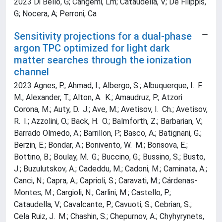
2023 Di Bello, G; Cangemi, Lm; Cataudella, V; De Filippis,
G; Nocera, A; Perroni, Ca
Sensitivity projections for a dual-phase
argon TPC optimized for light dark
matter searches through the ionization
channel
2023 Agnes, P.; Ahmad, I.; Albergo, S.; Albuquerque, I. F.
M.; Alexander, T.; Alton, A. K.; Amaudruz, P.; Atzori
Corona, M.; Auty, D. J.; Ave, M.; Avetisov, I. Ch.; Avetisov,
R. I.; Azzolini, O.; Back, H. O.; Balmforth, Z.; Barbarian, V.;
Barrado Olmedo, A.; Barrillon, P.; Basco, A.; Batignani, G.;
Berzin, E.; Bondar, A.; Bonivento, W. M.; Borisova, E.;
Bottino, B.; Boulay, M. G.; Buccino, G.; Bussino, S.; Busto,
J.; Buzulutskov, A.; Cadeddu, M.; Cadoni, M.; Caminata, A.;
Canci, N.; Capra, A.; Caprioli, S.; Caravati, M.; Cárdenas-
Montes, M.; Cargioli, N.; Carlini, M.; Castello, P.;
Cataudella, V.; Cavalcante, P.; Cavuoti, S.; Cebrian, S.;
Cela Ruiz, J. M.; Chashin, S.; Chepurnov, A.; Chyhyrynets,