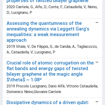
properties of twisted bilayer graphene
2020 Cantele, G.; Alfe, D.; Conte, F.; Cataudella, V.; Ninno,
D.; Lucignano, P.
Assessing the quantumness of the
annealing dynamics via Leggett Garg's
inequalities: a weak measurement
approach
2019 Vitale, V.; De Filippis, G.; de Candia, A.; Tagliacozzo,
A.; Cataudella, V; Lucignano, P.
Crucial role of atomic corrugation on the
flat bands and energy gaps of twisted
bilayer graphene at the magic angle
$\theta$ ~ 1.08º
2019 Procolo Lucignano; Dario Alfè; Vittorio Cataudella;
Domenico Ninno;Giovanni Cantele
Dissipative dynamics of a driven qubit: