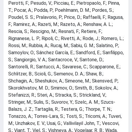
Perotti, F.; Pesudo, V.; Picciau, E.; Pietropaolo, F.; Pinna,
T.; Pocar, A.; Podda, P.; Poehlmann, D. M.; Pordes, S.;
Poudel, S. S.; Pralavorio, P.; Price, D.; Raffaelli, F.; Ragusa,
F.; Ramirez, A.; Razeti, M.; Razeto, A.; Renshaw, A. L.;
Rescia, S.; Rescigno, M.; Resnati, F.; Retiere, F.;
Rignanese, L. P.; Ripoli, C.; Rivetti, A.; Rode, J.; Romero, L.;
Rossi, M.; Rubbia, A.; Rucaj, M.; Sabiu, G. M.; Salatino, P.;
Samoylov, O.; Sánchez García, E.; Sandford, E.; Sanfilippo,
S.; Sangiorgio, V. A.; Santacroce, V.; Santone, D.;
Santorelli, R.; Santucci, A.; Savarese, C.; Scapparone, E.;
Schlitzer, B.; Scioli, G.; Semenov, D. A.; Shaw, B.;
Shchagin, A.; Sheshukov, A.; Simeone, M.; Skensved, P.;
Skorokhvatov, M. D.; Smirnov, O.; Smith, B.; Sokolov, A.;
Stefanizzi, R.; Steri, A.; Stracka, S.; Strickland, V.;
Stringer, M.; Sulis, S.; Suvorov, Y.; Szelc, A. M.; Szucs-
Balazs, J. Z.; Tartaglia, R.; Testera, G.; Thorpe, T. N.;
Tonazzo, A.; Torres-Lara, S.; Tosti, S.; Tricomi, A.; Tuveri,
M.; Unzhakov, E. V.; Usai, G.; Vallivilayil John, T.; Vescovi,
S.; Viant, T.; Viel, S.; Vishneva, A.; Vogelaar, R. B.; Wada,