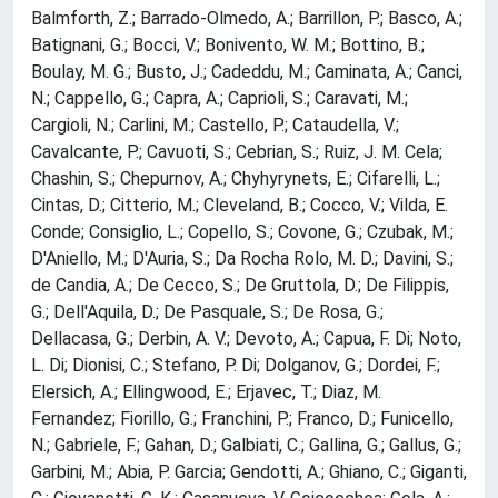
Balmforth, Z.; Barrado-Olmedo, A.; Barrillon, P.; Basco, A.;
Batignani, G.; Bocci, V.; Bonivento, W. M.; Bottino, B.;
Boulay, M. G.; Busto, J.; Cadeddu, M.; Caminata, A.; Canci,
N.; Cappello, G.; Capra, A.; Caprioli, S.; Caravati, M.;
Cargioli, N.; Carlini, M.; Castello, P.; Cataudella, V.;
Cavalcante, P.; Cavuoti, S.; Cebrian, S.; Ruiz, J. M. Cela;
Chashin, S.; Chepurnov, A.; Chyhyrynets, E.; Cifarelli, L.;
Cintas, D.; Citterio, M.; Cleveland, B.; Cocco, V.; Vilda, E.
Conde; Consiglio, L.; Copello, S.; Covone, G.; Czubak, M.;
D'Aniello, M.; D'Auria, S.; Da Rocha Rolo, M. D.; Davini, S.;
de Candia, A.; De Cecco, S.; De Gruttola, D.; De Filippis,
G.; Dell'Aquila, D.; De Pasquale, S.; De Rosa, G.;
Dellacasa, G.; Derbin, A. V.; Devoto, A.; Capua, F. Di; Noto,
L. Di; Dionisi, C.; Stefano, P. Di; Dolganov, G.; Dordei, F.;
Elersich, A.; Ellingwood, E.; Erjavec, T.; Diaz, M.
Fernandez; Fiorillo, G.; Franchini, P.; Franco, D.; Funicello,
N.; Gabriele, F.; Gahan, D.; Galbiati, C.; Gallina, G.; Gallus, G.;
Garbini, M.; Abia, P. Garcia; Gendotti, A.; Ghiano, C.; Giganti,