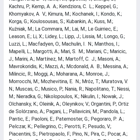
Kachru, P.; Kemp, A. A.; Kendziora, C. L.; Keppel, G.;
Khomyakov, A. V.; Kimura, M.; Kochanek, I.; Kondo, K.;
Korga, G.; Koulosousas, S.; Kubankin, A.; Kuss, M.;
Kuźniak, M.; La Commara, M.; Lai, M.; Le Guirriec, E.;
Leason, E.; Li, X.; Lidey, L.; Lipp, J.; Lissia, M.; Longo, G.;
Luzzi, L.; Macfadyen, O.; Machulin, I. N.; Manthos, I.;
Mapelli, L.; Margotti, A.; Mari, S. M.; Mariani, C.; Maricic,
J.; Marini, A.; Martínez, M.; Martoff, C. J.; Masoni, A.;
Mavrokoridis, K.; Mazzi, A.; Mcdonald, A. B.; Messina, A.;
Milincic, R.; Moggi, A.; Moharana, A.; Monroe, J.;
Morrocchi, M.; Mozhevitina, E. N.; Mróz, T.; Muratova, V.
N.; Muscas, C.; Musico, P.; Nania, R.; Napolitano, T.; Nessi,
M.; Nieradka, G.; Nikolopoulos, K.; Nikulin, I.; Nowak, J.;
Olchansky, K.; Oleinik, A.; Oleynikov, V.; Organtini, P.; Ortiz
de Solórzano, A.; Pagani, L.; Pallavicini, M.; Pandola, L.;
Pantic, E.; Paoloni, E.; Paternoster, G.; Pegoraro, P. A.;
Pelczar, K.; Pellegrino, C.; Perotti, F.; Pesudo, V.;
Piacentini, S.; Pietropaolo, F.; Pino, N.; Pira, C.; Pocar, A.;