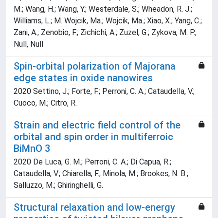
M.; Wang, H.; Wang, Y.; Westerdale, S.; Wheadon, R. J.;
Williams, L.; M. Wojcik, Ma.; Wojcik, Ma.; Xiao, X.; Yang, C.;
Zani, A.; Zenobio, F.; Zichichi, A.; Zuzel, G.; Zykova, M. P.;
Null, Null
Spin-orbital polarization of Majorana
edge states in oxide nanowires
2020 Settino, J.; Forte, F.; Perroni, C. A.; Cataudella, V.;
Cuoco, M.; Citro, R.
Strain and electric field control of the
orbital and spin order in multiferroic
BiMnO 3
2020 De Luca, G. M.; Perroni, C. A.; Di Capua, R.;
Cataudella, V.; Chiarella, F.; Minola, M.; Brookes, N. B.;
Salluzzo, M.; Ghiringhelli, G.
Structural relaxation and low-energy