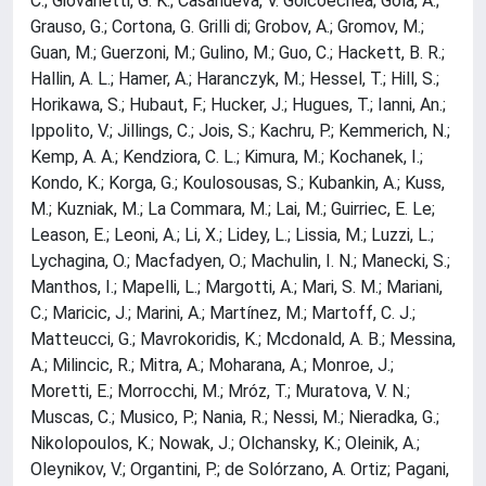
C.; Giovanetti, G. K.; Casanueva, V. Goicoechea; Gola, A.;
Grauso, G.; Cortona, G. Grilli di; Grobov, A.; Gromov, M.;
Guan, M.; Guerzoni, M.; Gulino, M.; Guo, C.; Hackett, B. R.;
Hallin, A. L.; Hamer, A.; Haranczyk, M.; Hessel, T.; Hill, S.;
Horikawa, S.; Hubaut, F.; Hucker, J.; Hugues, T.; Ianni, An.;
Ippolito, V.; Jillings, C.; Jois, S.; Kachru, P.; Kemmerich, N.;
Kemp, A. A.; Kendziora, C. L.; Kimura, M.; Kochanek, I.;
Kondo, K.; Korga, G.; Koulosousas, S.; Kubankin, A.; Kuss,
M.; Kuzniak, M.; La Commara, M.; Lai, M.; Guirriec, E. Le;
Leason, E.; Leoni, A.; Li, X.; Lidey, L.; Lissia, M.; Luzzi, L.;
Lychagina, O.; Macfadyen, O.; Machulin, I. N.; Manecki, S.;
Manthos, I.; Mapelli, L.; Margotti, A.; Mari, S. M.; Mariani,
C.; Maricic, J.; Marini, A.; Martínez, M.; Martoff, C. J.;
Matteucci, G.; Mavrokoridis, K.; Mcdonald, A. B.; Messina,
A.; Milincic, R.; Mitra, A.; Moharana, A.; Monroe, J.;
Moretti, E.; Morrocchi, M.; Mróz, T.; Muratova, V. N.;
Muscas, C.; Musico, P.; Nania, R.; Nessi, M.; Nieradka, G.;
Nikolopoulos, K.; Nowak, J.; Olchansky, K.; Oleinik, A.;
Oleynikov, V.; Organtini, P.; de Solórzano, A. Ortiz; Pagani,