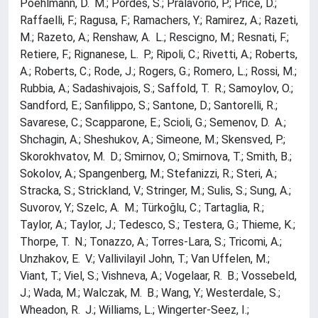
Poehlmann, D. M.; Pordes, S.; Pralavorio, P.; Price, D.;
Raffaelli, F.; Ragusa, F.; Ramachers, Y.; Ramirez, A.; Razeti,
M.; Razeto, A.; Renshaw, A. L.; Rescigno, M.; Resnati, F.;
Retiere, F.; Rignanese, L. P.; Ripoli, C.; Rivetti, A.; Roberts,
A.; Roberts, C.; Rode, J.; Rogers, G.; Romero, L.; Rossi, M.;
Rubbia, A.; Sadashivajois, S.; Saffold, T. R.; Samoylov, O.;
Sandford, E.; Sanfilippo, S.; Santone, D.; Santorelli, R.;
Savarese, C.; Scapparone, E.; Scioli, G.; Semenov, D. A.;
Shchagin, A.; Sheshukov, A.; Simeone, M.; Skensved, P.;
Skorokhvatov, M. D.; Smirnov, O.; Smirnova, T.; Smith, B.;
Sokolov, A.; Spangenberg, M.; Stefanizzi, R.; Steri, A.;
Stracka, S.; Strickland, V.; Stringer, M.; Sulis, S.; Sung, A.;
Suvorov, Y.; Szelc, A. M.; Türkoğlu, C.; Tartaglia, R.;
Taylor, A.; Taylor, J.; Tedesco, S.; Testera, G.; Thieme, K.;
Thorpe, T. N.; Tonazzo, A.; Torres-Lara, S.; Tricomi, A.;
Unzhakov, E. V.; Vallivilayil John, T.; Van Uffelen, M.;
Viant, T.; Viel, S.; Vishneva, A.; Vogelaar, R. B.; Vossebeld,
J.; Wada, M.; Walczak, M. B.; Wang, Y.; Westerdale, S.;
Wheadon, R. J.; Williams, L.; Wingerter-Seez, I.;