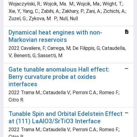
Wojaczyński, R.; Wojcik, Ma. M.; Wojcik, Ma.; Wright, T.;
Xie, Y.; Yang, C.; Zabihi, A.; Zakhary, P.; Zani, A.; Zichichi, A.;
Zuzel, G.; Zykova, M. P.; Null, Null
Dynamical heat engines with non-
Markovian reservoirs
2022 Cavaliere, F; Carrega, M; De Filippis, G; Cataudella,
V; Benenti, G; Sassetti, M
Gate tunable anomalous Hall effect:
Berry curvature probe at oxides
interfaces
2022 Trama M.; Cataudella V.; Perroni C.A.; Romeo F.;
Citro R.
Tunable Spin and Orbital Edelstein Effect
at (111) LaAlO3/SrTiO3 Interface
2022 Trama M.; Cataudella V.; Perroni C.A.; Romeo F.;
Citro R.