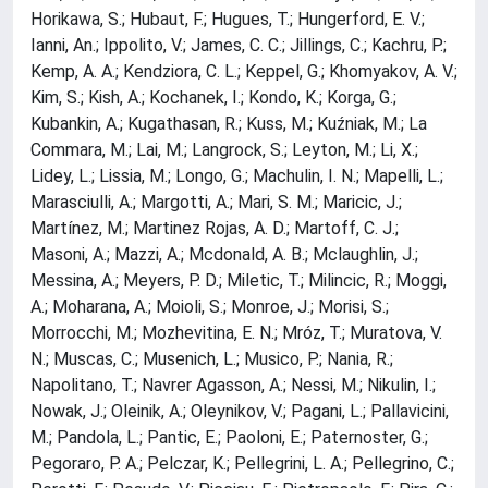
Horikawa, S.; Hubaut, F.; Hugues, T.; Hungerford, E. V.;
Ianni, An.; Ippolito, V.; James, C. C.; Jillings, C.; Kachru, P.;
Kemp, A. A.; Kendziora, C. L.; Keppel, G.; Khomyakov, A. V.;
Kim, S.; Kish, A.; Kochanek, I.; Kondo, K.; Korga, G.;
Kubankin, A.; Kugathasan, R.; Kuss, M.; Kuźniak, M.; La
Commara, M.; Lai, M.; Langrock, S.; Leyton, M.; Li, X.;
Lidey, L.; Lissia, M.; Longo, G.; Machulin, I. N.; Mapelli, L.;
Marasciulli, A.; Margotti, A.; Mari, S. M.; Maricic, J.;
Martínez, M.; Martinez Rojas, A. D.; Martoff, C. J.;
Masoni, A.; Mazzi, A.; Mcdonald, A. B.; Mclaughlin, J.;
Messina, A.; Meyers, P. D.; Miletic, T.; Milincic, R.; Moggi,
A.; Moharana, A.; Moioli, S.; Monroe, J.; Morisi, S.;
Morrocchi, M.; Mozhevitina, E. N.; Mróz, T.; Muratova, V.
N.; Muscas, C.; Musenich, L.; Musico, P.; Nania, R.;
Napolitano, T.; Navrer Agasson, A.; Nessi, M.; Nikulin, I.;
Nowak, J.; Oleinik, A.; Oleynikov, V.; Pagani, L.; Pallavicini,
M.; Pandola, L.; Pantic, E.; Paoloni, E.; Paternoster, G.;
Pegoraro, P. A.; Pelczar, K.; Pellegrini, L. A.; Pellegrino, C.;