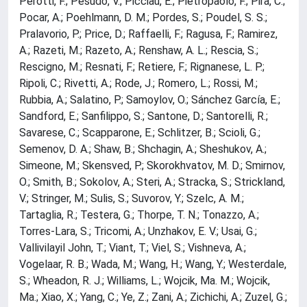
Perotti, F.; Pesudo, V.; Picciau, E.; Pietropaolo, F.; Pira, C.;
Pocar, A.; Poehlmann, D. M.; Pordes, S.; Poudel, S. S.;
Pralavorio, P.; Price, D.; Raffaelli, F.; Ragusa, F.; Ramirez,
A.; Razeti, M.; Razeto, A.; Renshaw, A. L.; Rescia, S.;
Rescigno, M.; Resnati, F.; Retiere, F.; Rignanese, L. P.;
Ripoli, C.; Rivetti, A.; Rode, J.; Romero, L.; Rossi, M.;
Rubbia, A.; Salatino, P.; Samoylov, O.; Sánchez García, E.;
Sandford, E.; Sanfilippo, S.; Santone, D.; Santorelli, R.;
Savarese, C.; Scapparone, E.; Schlitzer, B.; Scioli, G.;
Semenov, D. A.; Shaw, B.; Shchagin, A.; Sheshukov, A.;
Simeone, M.; Skensved, P.; Skorokhvatov, M. D.; Smirnov,
O.; Smith, B.; Sokolov, A.; Steri, A.; Stracka, S.; Strickland,
V.; Stringer, M.; Sulis, S.; Suvorov, Y.; Szelc, A. M.;
Tartaglia, R.; Testera, G.; Thorpe, T. N.; Tonazzo, A.;
Torres-Lara, S.; Tricomi, A.; Unzhakov, E. V.; Usai, G.;
Vallivilayil John, T.; Viant, T.; Viel, S.; Vishneva, A.;
Vogelaar, R. B.; Wada, M.; Wang, H.; Wang, Y.; Westerdale,
S.; Wheadon, R. J.; Williams, L.; Wojcik, Ma. M.; Wojcik,
Ma.; Xiao, X.; Yang, C.; Ye, Z.; Zani, A.; Zichichi, A.; Zuzel, G.;