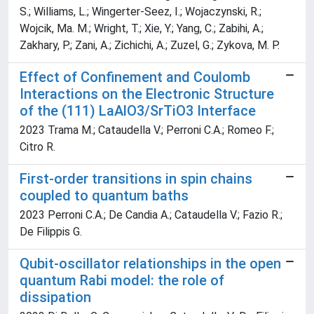
S.; Williams, L.; Wingerter-Seez, I.; Wojaczynski, R.;
Wojcik, Ma. M.; Wright, T.; Xie, Y.; Yang, C.; Zabihi, A.;
Zakhary, P.; Zani, A.; Zichichi, A.; Zuzel, G.; Zykova, M. P.
Effect of Confinement and Coulomb
Interactions on the Electronic Structure
of the (111) LaAlO3/SrTiO3 Interface
2023 Trama M.; Cataudella V.; Perroni C.A.; Romeo F.;
Citro R.
First-order transitions in spin chains
coupled to quantum baths
2023 Perroni C.A.; De Candia A.; Cataudella V.; Fazio R.;
De Filippis G.
Qubit-oscillator relationships in the open
quantum Rabi model: the role of
dissipation