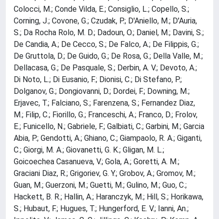
Colocci, M.; Conde Vilda, E.; Consiglio, L.; Copello, S.;
Corning, J.; Covone, G.; Czudak, P.; D'Aniello, M.; D'Auria,
S.; Da Rocha Rolo, M. D.; Dadoun, O.; Daniel, M.; Davini, S.;
De Candia, A.; De Cecco, S.; De Falco, A.; De Filippis, G.;
De Gruttola, D.; De Guido, G.; De Rosa, G.; Della Valle, M.;
Dellacasa, G.; De Pasquale, S.; Derbin, A. V.; Devoto, A.;
Di Noto, L.; Di Eusanio, F.; Dionisi, C.; Di Stefano, P.;
Dolganov, G.; Dongiovanni, D.; Dordei, F.; Downing, M.;
Erjavec, T.; Falciano, S.; Farenzena, S.; Fernandez Diaz,
M.; Filip, C.; Fiorillo, G.; Franceschi, A.; Franco, D.; Frolov,
E.; Funicello, N.; Gabriele, F.; Galbiati, C.; Garbini, M.; Garcia
Abia, P.; Gendotti, A.; Ghiano, C.; Giampaolo, R. A.; Giganti,
C.; Giorgi, M. A.; Giovanetti, G. K.; Gligan, M. L.;
Goicoechea Casanueva, V.; Gola, A.; Goretti, A. M.;
Graciani Diaz, R.; Grigoriev, G. Y.; Grobov, A.; Gromov, M.;
Guan, M.; Guerzoni, M.; Guetti, M.; Gulino, M.; Guo, C.;
Hackett, B. R.; Hallin, A.; Haranczyk, M.; Hill, S.; Horikawa,
S.; Hubaut, F.; Hugues, T.; Hungerford, E. V.; Ianni, An.;