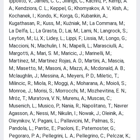
Ippolito, V.; James, C. C.; Jillings, C.; Kachru, P.; Kemp, A.
A.; Kendziora, C. L.; Keppel, G.; Khomyakov, A. V.; Kish, A.;
Kochanek, I.; Kondo, K.; Korga, G.; Kubankin, A.;
Kugathasan, R.; Kuss, M.; Kuźniak, M.; La Commara, M.;
La Delfa, L.; La Grasta, D.; Lai, M.; Lami, N.; Langrock, S.;
Leyton, M.; Li, X.; Lidey, L.; Lippi, F.; Lissia, M.; Longo, G.;
Maccioni, N.; Machulin, I. N.; Mapelli, L.; Marasciulli, A.;
Margotti, A.; Mari, S. M.; Maricic, J.; Marinelli, M.;
Martínez, M.; Martinez Rojas, A. D.; Martini, A.; Mascia,
M.; Masetto, M.; Masoni, A.; Mazzi, A.; Mcdonald, A. B.;
Mclaughlin, J.; Messina, A.; Meyers, P. D.; Miletic, T.;
Milincic, R.; Miola, R.; Moggi, A.; Moharana, A.; Moioli, S.;
Monroe, J.; Morisi, S.; Morrocchi, M.; Mozhevitina, E. N.;
Mróz, T.; Muratova, V. N.; Murenu, A.; Muscas, C.;
Musenich, L.; Musico, P.; Nania, R.; Napolitano, T.; Navrer
Agasson, A.; Nessi, M.; Nikulin, I.; Nowak, J.; Oleinik, A.;
Oleynikov, V.; Pagani, L.; Pallavicini, M.; Palmas, S.;
Pandola, L.; Pantic, E.; Paoloni, E.; Paternoster, G.;
Pegoraro, P. A.; Pellegrini, L. A.; Pellegrino, C.; Pelczar, K.;