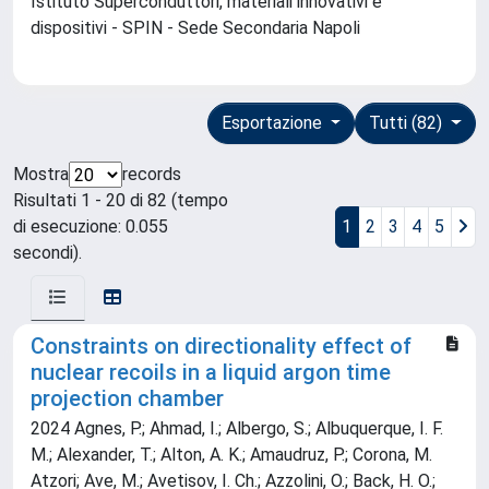
Istituto Superconduttori, materiali innovativi e
dispositivi - SPIN - Sede Secondaria Napoli
Esportazione
Tutti (82)
Mostra
records
Risultati 1 - 20 di 82 (tempo
di esecuzione: 0.055
1
2
3
4
5
secondi).
Constraints on directionality effect of
nuclear recoils in a liquid argon time
projection chamber
2024 Agnes, P.; Ahmad, I.; Albergo, S.; Albuquerque, I. F.
M.; Alexander, T.; Alton, A. K.; Amaudruz, P.; Corona, M.
Atzori; Ave, M.; Avetisov, I. Ch.; Azzolini, O.; Back, H. O.;