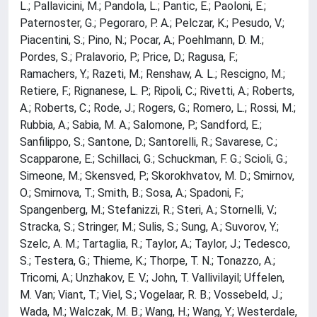
L.; Pallavicini, M.; Pandola, L.; Pantic, E.; Paoloni, E.;
Paternoster, G.; Pegoraro, P. A.; Pelczar, K.; Pesudo, V.;
Piacentini, S.; Pino, N.; Pocar, A.; Poehlmann, D. M.;
Pordes, S.; Pralavorio, P.; Price, D.; Ragusa, F.;
Ramachers, Y.; Razeti, M.; Renshaw, A. L.; Rescigno, M.;
Retiere, F.; Rignanese, L. P.; Ripoli, C.; Rivetti, A.; Roberts,
A.; Roberts, C.; Rode, J.; Rogers, G.; Romero, L.; Rossi, M.;
Rubbia, A.; Sabia, M. A.; Salomone, P.; Sandford, E.;
Sanfilippo, S.; Santone, D.; Santorelli, R.; Savarese, C.;
Scapparone, E.; Schillaci, G.; Schuckman, F. G.; Scioli, G.;
Simeone, M.; Skensved, P.; Skorokhvatov, M. D.; Smirnov,
O.; Smirnova, T.; Smith, B.; Sosa, A.; Spadoni, F.;
Spangenberg, M.; Stefanizzi, R.; Steri, A.; Stornelli, V.;
Stracka, S.; Stringer, M.; Sulis, S.; Sung, A.; Suvorov, Y.;
Szelc, A. M.; Tartaglia, R.; Taylor, A.; Taylor, J.; Tedesco,
S.; Testera, G.; Thieme, K.; Thorpe, T. N.; Tonazzo, A.;
Tricomi, A.; Unzhakov, E. V.; John, T. Vallivilayil; Uffelen,
M. Van; Viant, T.; Viel, S.; Vogelaar, R. B.; Vossebeld, J.;
Wada, M.; Walczak, M. B.; Wang, H.; Wang, Y.; Westerdale,