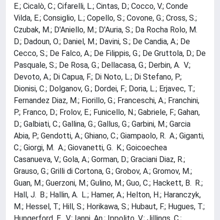
E.; Cicalò, C.; Cifarelli, L.; Cintas, D.; Cocco, V.; Conde
Vilda, E.; Consiglio, L.; Copello, S.; Covone, G.; Cross, S.;
Czubak, M.; D'Aniello, M.; D'Auria, S.; Da Rocha Rolo, M.
D.; Dadoun, O.; Daniel, M.; Davini, S.; De Candia, A.; De
Cecco, S.; De Falco, A.; De Filippis, G.; De Gruttola, D.; De
Pasquale, S.; De Rosa, G.; Dellacasa, G.; Derbin, A. V.;
Devoto, A.; Di Capua, F.; Di Noto, L.; Di Stefano, P.;
Dionisi, C.; Dolganov, G.; Dordei, F.; Doria, L.; Erjavec, T.;
Fernandez Diaz, M.; Fiorillo, G.; Franceschi, A.; Franchini,
P.; Franco, D.; Frolov, E.; Funicello, N.; Gabriele, F.; Gahan,
D.; Galbiati, C.; Gallina, G.; Gallus, G.; Garbini, M.; Garcia
Abia, P.; Gendotti, A.; Ghiano, C.; Giampaolo, R. A.; Giganti,
C.; Giorgi, M. A.; Giovanetti, G. K.; Goicoechea
Casanueva, V.; Gola, A.; Gorman, D.; Graciani Diaz, R.;
Grauso, G.; Grilli di Cortona, G.; Grobov, A.; Gromov, M.;
Guan, M.; Guerzoni, M.; Gulino, M.; Guo, C.; Hackett, B. R.;
Hall, J. B.; Hallin, A. L.; Hamer, A.; Helton, H.; Haranczyk,
M.; Hessel, T.; Hill, S.; Horikawa, S.; Hubaut, F.; Hugues, T.;
Hungerford, E. V.; Ianni, An.; Ippolito, V.; Jillings, C.;