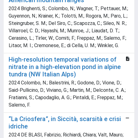
American mountain ranges
2024 Brighenti, S.; Colombo, N.; Wagner, T.; Pettauer, M.;
Guyennon, N.; Krainer, K.; Tolotti, M.; Rogora, M.; Paro, L.;
Steingruber, S. M.; Del Siro, C.; Scapozza, C.; Sileo, N. R.;
Villarroel, C. D.; Hayashi, M.; Munroe, J.; Liaudat, D. T.;
Cerasino, L.; Tirler, W.; Comiti, F.; Freppaz, M.; Salerno, F.;
Litaor, M. I.; Cremonese, E.; di Cella, U. M.; Winkler, G.
High-resolution temporal variations of
nitrate in a high-elevation pond in alpine
tundra (NW Italian Alps)
2024 Colombo, N.; Balestrini, R.; Godone, D.; Vione, D.;
Said-Pullicino, D.; Viviano, G.; Martin, M.; Delconte, C. A.;
Fratianni, S.; Capodaglio, A. G.; Pintaldi, E.; Freppaz, M.;
Salerno, F.
“La Criosfera”, in Siccità, scarsità e crisi
idriche
2024 DE BLASI, Fabrizio; Richiardi, Chiara; Valt, Mauro;