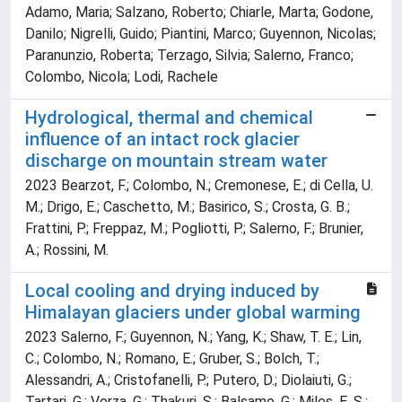
Adamo, Maria; Salzano, Roberto; Chiarle, Marta; Godone,
Danilo; Nigrelli, Guido; Piantini, Marco; Guyennon, Nicolas;
Paranunzio, Roberta; Terzago, Silvia; Salerno, Franco;
Colombo, Nicola; Lodi, Rachele
Hydrological, thermal and chemical
influence of an intact rock glacier
discharge on mountain stream water
2023 Bearzot, F.; Colombo, N.; Cremonese, E.; di Cella, U.
M.; Drigo, E.; Caschetto, M.; Basirico, S.; Crosta, G. B.;
Frattini, P.; Freppaz, M.; Pogliotti, P.; Salerno, F.; Brunier,
A.; Rossini, M.
Local cooling and drying induced by
Himalayan glaciers under global warming
2023 Salerno, F.; Guyennon, N.; Yang, K.; Shaw, T. E.; Lin,
C.; Colombo, N.; Romano, E.; Gruber, S.; Bolch, T.;
Alessandri, A.; Cristofanelli, P.; Putero, D.; Diolaiuti, G.;
Tartari, G.; Verza, G.; Thakuri, S.; Balsamo, G.; Miles, E. S.;