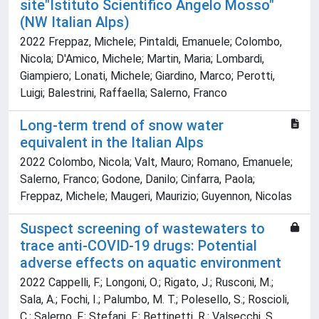
site"Istituto Scientifico Angelo Mosso"
(NW Italian Alps)
2022 Freppaz, Michele; Pintaldi, Emanuele; Colombo,
Nicola; D'Amico, Michele; Martin, Maria; Lombardi,
Giampiero; Lonati, Michele; Giardino, Marco; Perotti,
Luigi; Balestrini, Raffaella; Salerno, Franco
Long-term trend of snow water
equivalent in the Italian Alps
2022 Colombo, Nicola; Valt, Mauro; Romano, Emanuele;
Salerno, Franco; Godone, Danilo; Cinfarra, Paola;
Freppaz, Michele; Maugeri, Maurizio; Guyennon, Nicolas
Suspect screening of wastewaters to
trace anti-COVID-19 drugs: Potential
adverse effects on aquatic environment
2022 Cappelli, F.; Longoni, O.; Rigato, J.; Rusconi, M.;
Sala, A.; Fochi, I.; Palumbo, M. T.; Polesello, S.; Roscioli,
C.; Salerno, F.; Stefani, F.; Bettinetti, R.; Valsecchi, S.