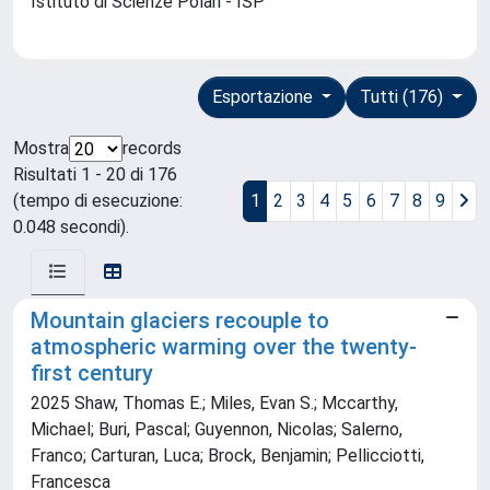
Istituto di Scienze Polari - ISP
Esportazione
Tutti (176)
Mostra
records
Risultati 1 - 20 di 176
(tempo di esecuzione:
1
2
3
4
5
6
7
8
9
0.048 secondi).
Mountain glaciers recouple to
atmospheric warming over the twenty-
first century
2025 Shaw, Thomas E.; Miles, Evan S.; Mccarthy,
Michael; Buri, Pascal; Guyennon, Nicolas; Salerno,
Franco; Carturan, Luca; Brock, Benjamin; Pellicciotti,
Francesca