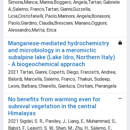
Simona;Manca; Marina;Boggero; Angela;Tartari; Gabriele
A.;Salerno; Franco;Tartari; Gianni;Guzzella;
Licia;Cristofanelli; Paolo;Marinoni; Angela;Bonasoni;
Paolo;Giardino; Claudia;Bresciani; Mariano;Oggioni;
Alessandro;Matta; Erica
Manganese-mediated hydrochemistry
and microbiology in a meromictic
subalpine lake (Lake Idro, Northern Italy)
- A biogeochemical approach
2021 Tartari, Gianni; Copetti, Diego; Franzetti, Andrea;
Balordi, Marcella; Salerno, Franco; Thakuri, Sudeep;
Leoni, Barbara; Chiarello, Gianluca; Cristiani, Pierangela
No benefits from warming even for
subnival vegetation in the central
Himalayas
2021 Sigdel, S. R.; Pandey, J.; Liang, E.; Muhammad, S.;
Babst, F.; Leavitt, S. W.; Shen, M.; Zhu, H.; Salerno, F.;