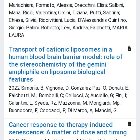
Mariachiara; Formato, Alessia; Orecchini, Elisa; Salbini,
Maria; Ricci, Valentina; Orsini, Tiziana; Putti, Sabrina;
Chiesa, Silvia; Riccivitiani, Lucia; D'Alessandris Quintino,
Giorgio; Pallini, Roberto; Levi, Andrea; Falchetti, MARIA
LAURA
Transport of cationic liposomes in a
human blood brain barrier model: role of
the stereochemistry of the gemini
amphiphile on liposome biological
features
2022 Simonis, B; Vignone, D; Gonzalez Paz, O; Donati, E;
Falchetti, Ml; Bombelli, C; Cellucci, A; Auciello, G; Fini, I;
Galantini, L; Syeda, Rz; Mazzonna, M; Mongiardi, Mp;
Buonocore, F; Ceccacci, F; Di Marco, A; Mancini, G
Cancer response to therapy-induced
senescence: A matter of dose and timing