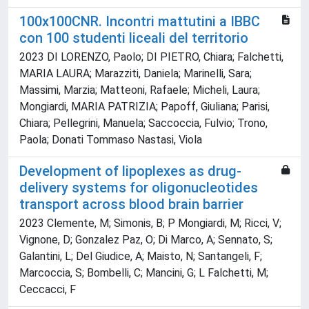
100x100CNR. Incontri mattutini a IBBC
con 100 studenti liceali del territorio
2023 DI LORENZO, Paolo; DI PIETRO, Chiara; Falchetti,
MARIA LAURA; Marazziti, Daniela; Marinelli, Sara;
Massimi, Marzia; Matteoni, Rafaele; Micheli, Laura;
Mongiardi, MARIA PATRIZIA; Papoff, Giuliana; Parisi,
Chiara; Pellegrini, Manuela; Saccoccia, Fulvio; Trono,
Paola; Donati Tommaso Nastasi, Viola
Development of lipoplexes as drug-
delivery systems for oligonucleotides
transport across blood brain barrier
2023 Clemente, M; Simonis, B; P Mongiardi, M; Ricci, V;
Vignone, D; Gonzalez Paz, O; Di Marco, A; Sennato, S;
Galantini, L; Del Giudice, A; Maisto, N; Santangeli, F;
Marcoccia, S; Bombelli, C; Mancini, G; L Falchetti, M;
Ceccacci, F