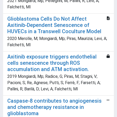
2021 Mongiardi, Mp; Pellegrini, M; Pallini, R; Levi, A;
Falchetti, Ml
Glioblastoma Cells Do Not Affect
Axitinib-Dependent Senescence of
HUVECs in a Transwell Coculture Model
2020 Merolle, M; Mongiardi, Mp; Piras, Maurizia; Levi, A;
Falchetti, Ml
Axitinib exposure triggers endothelial
cells senescence through ROS
accumulation and ATM activation.
2019 Mongiardi, Mp; Radice, G; Piras, M; Stagni, V;
Pacioni, S; Re, Agnese; Putti, S; Ferrè, F; Farsetti, A;
Pallini, R; Barilà, D; Levi, A; Falchetti, Ml
Caspase-8 contributes to angiogenesis
and chemotherapy resistance in
glioblastoma