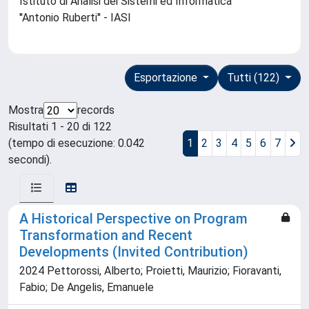
Istituto di Analisi dei Sistemi ed Informatica
''Antonio Ruberti'' - IASI
Esportazione
Tutti (122)
Mostra
records
Risultati 1 - 20 di 122
(tempo di esecuzione: 0.042
1
2
3
4
5
6
7
secondi).
A Historical Perspective on Program
Transformation and Recent
Developments (Invited Contribution)
2024 Pettorossi, Alberto; Proietti, Maurizio; Fioravanti,
Fabio; De Angelis, Emanuele